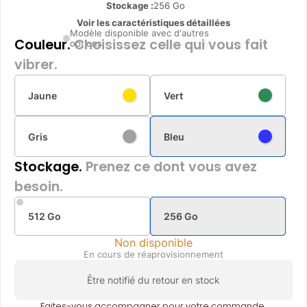
Stockage :
256 Go
Voir les caractéristiques détaillées
Modèle disponible avec d'autres
Couleur.
Choisissez celle qui vous fait
options
vibrer.
Jaune
Vert
Gris
Bleu
Stockage.
Prenez ce dont vous avez
besoin.
512 Go
256 Go
Non disponible
En cours de réaprovisionnement
Être notifié du retour en stock
Faites-vous accompagner pour votre commande.