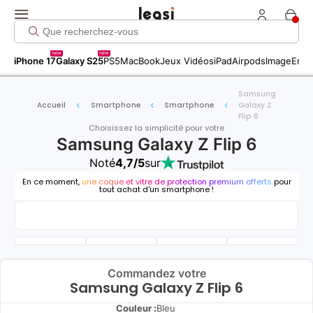
new
new
iPhone 17
Galaxy S25
PS5
MacBook
Jeux Vidéos
iPad
Airpods
Image
Entr
Samsung
Accueil
Smartphone
Smartphone
Galaxy Z
Flip 6
Choisissez la simplicité pour votre
Samsung Galaxy Z Flip 6
Noté
4,7/5
sur
En ce moment,
une coque et vitre de protection premium offerts
pour
tout achat d'un smartphone !
Commandez votre
Samsung Galaxy Z Flip 6
Couleur :
Bleu