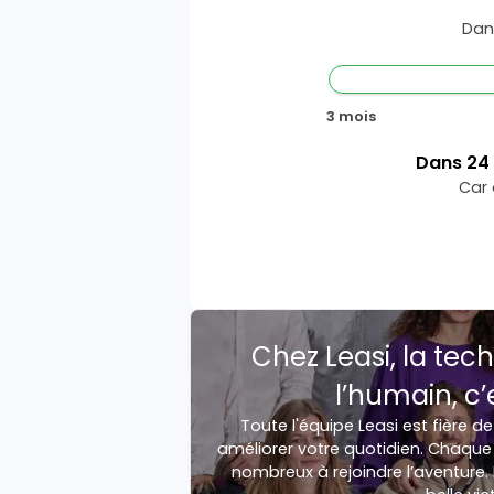
Dan
3 mois
Dans
24
Car 
Chez Leasi, la tech
l’humain, c’
Toute l'équipe Leasi est fière de
améliorer votre quotidien. Chaque 
nombreux à rejoindre l’aventure. 