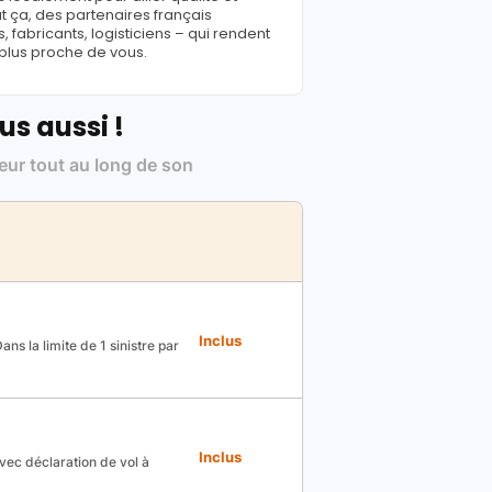
ut ça, des partenaires français
fabricants, logisticiens – qui rendent
 plus proche de vous.
us aussi !
leur tout au long de son
Inclus
ns la limite de 1 sinistre par
Inclus
avec déclaration de vol à