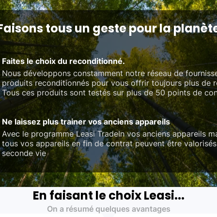
Faisons tous un geste pour la planèt
Faites le choix du reconditionné.
Nous développons constamment notre réseau de fourniss
produits reconditionnés pour vous offrir toujours plus de 
Tous ces produits sont testés sur plus de 50 points de con
Ne laissez plus trainer vos anciens appareils
Avec le programme Leasi TradeIn vos anciens appareils ma
tous vos appareils en fin de contrat peuvent être valorisés
seconde vie
En faisant le choix Leasi...
On a résumé quelques avantages