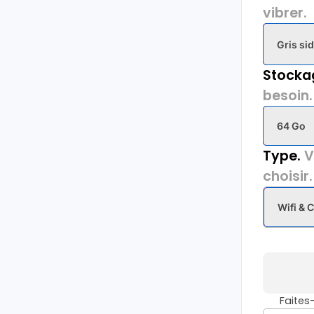
vibrer.
Gris sid
Stocka
besoin.
64 Go
Type.
V
choisir.
Wifi & C
Faite