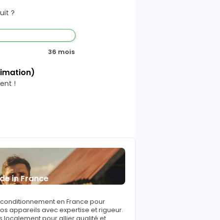
it ?
36 mois
timation)
ent !
de in France
reconditionnement en France pour
s appareils avec expertise et rigueur.
 localement pour allier qualité et