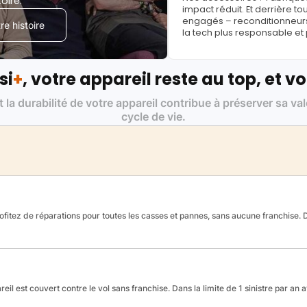
toire.
impact réduit. Et derrière to
engagés – reconditionneurs, 
e histoire
la tech plus responsable et
si
+
, votre appareil reste au top, et vo
t la durabilité de votre appareil contribue à préserver sa va
cycle de vie.
fitez de réparations pour toutes les casses et pannes, sans aucune franchise. Da
reil est couvert contre le vol sans franchise. Dans la limite de 1 sinistre par an 