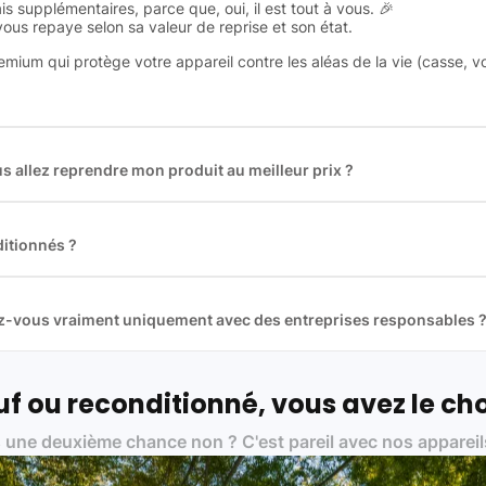
is supplémentaires, parce que, oui, il est tout à vous. 🎉
 vous repaye selon sa valeur de reprise et son état.
remium qui protège votre appareil contre les aléas de la vie (casse, v
 allez reprendre mon produit au meilleur prix ?
des plus gros acteurs européens du marché ce qui nous permet de
rix de rachat. De plus, nous sommes rémunéré à la commission sur la v
ar les acheteurs).
itionnés ?
t reconditionnés. Nous travaillons exclusivement avec des fourniss
 et du reconditionné de haute qualité
llez-vous vraiment uniquement avec des entreprises responsables 
artenaires avec soin, et
on travaille uniquement avec des acteurs 
ue, et de qualité.
 nos partenaires :
f ou reconditionné, vous avez le cho
01 pour le traitement des déchets électroniques (DEEE)
 une deuxième chance non ? C'est pareil avec nos appareil
on des standards rigoureux (80 à 100 points de contrôle en fonction d
 et du référentiel QualiRepar (bonus réparation)