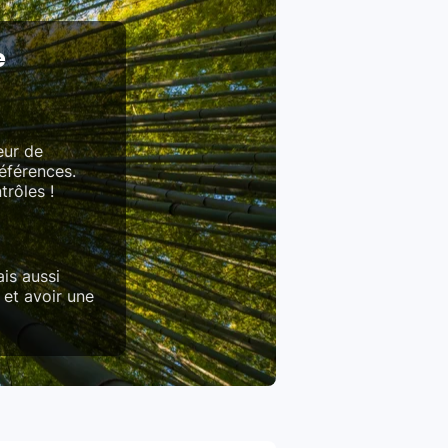
e
eur de
références.
trôles !
is aussi
 et avoir une