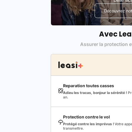
belle vic
Découvrez notr
Avec Lea
Assurer la protection e
Reparation toutes casses
Adieu les tracas, bonjour la sérénité !
Pro
an.
Protection contre le vol
Protégé contre les imprévus !
Votre appa
transmettre.