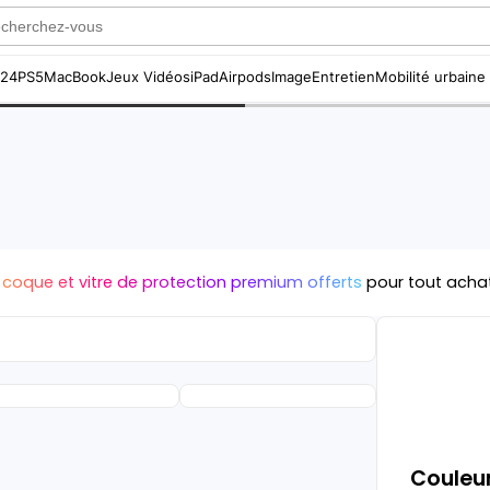
S24
PS5
MacBook
Jeux Vidéos
iPad
Airpods
Image
Entretien
Mobilité urbaine
 coque et vitre de protection premium offerts
pour tout acha
Couleur