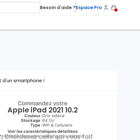
Besoin d'aide ?
Espace Pro
t d'un smartphone !
Commandez votre
Apple iPad 2021 10.2
Couleur :
Gris sidéral
Stockage :
64 Go
Type
:
Wifi & Cellulaire
Voir les caractéristiques détaillées
.
Choisissez celle qui vous fait
Modèle disponible avec d'autres options