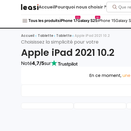
Accueil
Pourquoi nous choisir ?
new
new
Tous les produits
iPhone 17
Galaxy S25
iPhone 15
Galaxy 
Accueil
Tablette
Tablette
Apple iPad 2021 10.2
Choisissez la simplicité pour votre
Apple iPad 2021 10.2
Noté
4,7/5
sur
En ce moment,
une