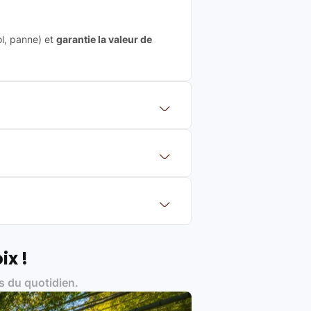
ol, panne) et
garantie la valeur de
 mettre en concurrence de nombreuse
aleur de rachat du produit (cette
eurs de renoms, ne proposons que des
?
Français et Européen, engagés dans
ix !
s du quotidien.
es produits)