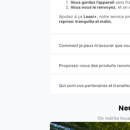
Vous gardez l’appareil
sans fra
Vous nous le renvoyez
, et on
Ajoutez à ça
Leasi+
, notre service p
reprise: tranquille et malin.
Comment je peux m’assurer que vous
Nous sommes connecté à l’ensemble 
offres et vous garantir le meilleur p
commission est exclusivement payé p
Proposez-vous des produits recond
Nous proposons des produits neufs e
produits officiels de grandes marques
Qui sont vos partenaires et travai
Oui, chez Leasi, on sélectionne nos p
une démarche écoresponsable, éthiq
Labels environnementaux & qualité de
Neu
Certifications ADEME / ISO 140
On mérite tous
Produits testés et vérifiés sel
Respect des normes RAEE, RoHS,