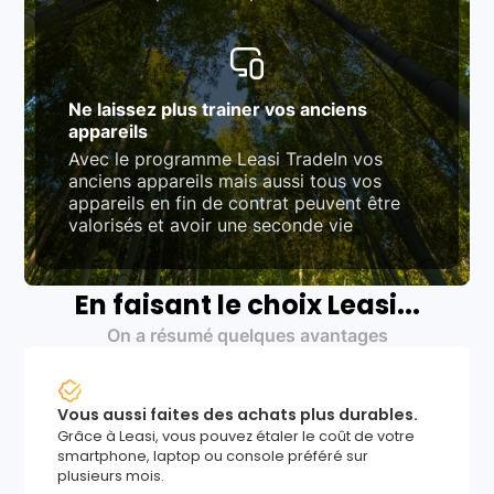
Ne laissez plus trainer vos anciens
appareils
Avec le programme Leasi TradeIn vos
anciens appareils mais aussi tous vos
appareils en fin de contrat peuvent être
valorisés et avoir une seconde vie
En faisant le choix Leasi...
On a résumé quelques avantages
Vous aussi faites des achats plus durables.
Grâce à Leasi, vous pouvez étaler le coût de votre
smartphone, laptop ou console préféré sur
plusieurs mois.