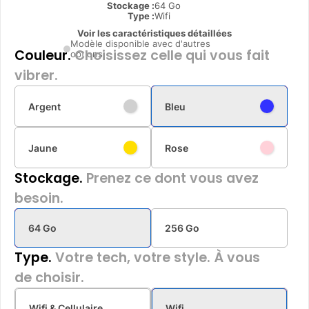
Stockage :
64 Go
Type
:
Wifi
Voir les caractéristiques détaillées
Modèle disponible avec d'autres
Couleur.
Choisissez celle qui vous fait
options
vibrer.
Argent
Bleu
Jaune
Rose
Stockage.
Prenez ce dont vous avez
besoin.
64 Go
256 Go
Type.
Votre tech, votre style. À vous
de choisir.
Wifi & Cellulaire
Wifi