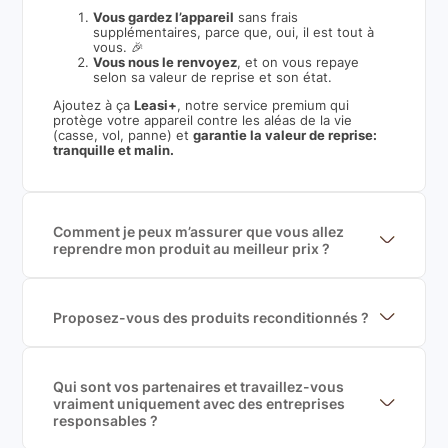
Vous gardez l’appareil
sans frais
supplémentaires, parce que, oui, il est tout à
vous. 🎉
Vous nous le renvoyez
, et on vous repaye
selon sa valeur de reprise et son état.
Ajoutez à ça
Leasi+
, notre service premium qui
protège votre appareil contre les aléas de la vie
(casse, vol, panne) et
garantie la valeur de reprise:
tranquille et malin.
Comment je peux m’assurer que vous allez
reprendre mon produit au meilleur prix ?
Nous sommes connecté à l’ensemble des plus gros
acteurs européens du marché ce qui nous permet de
mettre en concurrence de nombreuse offres et vous
garantir le meilleur prix de rachat. De plus, nous
Proposez-vous des produits reconditionnés ?
sommes rémunéré à la commission sur la valeur de
Nous proposons des produits neufs et
rachat du produit (cette commission est
reconditionnés. Nous travaillons exclusivement avec
exclusivement payé par les acheteurs).
des fournisseurs de renoms, ne proposons que des
produits officiels de grandes marques et du
Qui sont vos partenaires et travaillez-vous
reconditionné de haute qualité
vraiment uniquement avec des entreprises
responsables ?
Oui, chez Leasi, on sélectionne nos partenaires avec