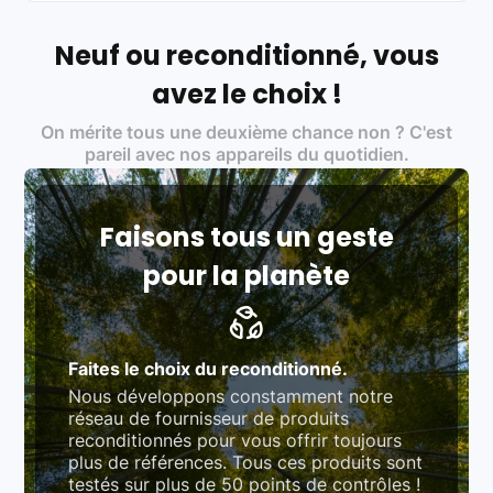
soin, et
on travaille uniquement avec des acteurs
Français et Européen, engagés dans une démarche
écoresponsable, éthique, et de qualité.
Neuf ou reconditionné, vous
Labels environnementaux & qualité de nos partenaires
:
avez le choix !
Certifications ADEME / ISO 14001 pour le
On mérite tous une deuxième chance non ? C'est
traitement des déchets électroniques (DEEE)
Produits testés et vérifiés selon des standards
pareil avec nos appareils du quotidien.
rigoureux (80 à 100 points de contrôle en
fonction des produits)
Respect des normes RAEE, RoHS, et du
référentiel QualiRepar (bonus réparation)
Faisons tous un geste
pour la planète
Faites le choix du reconditionné.
Nous développons constamment notre
réseau de fournisseur de produits
reconditionnés pour vous offrir toujours
plus de références. Tous ces produits sont
testés sur plus de 50 points de contrôles !