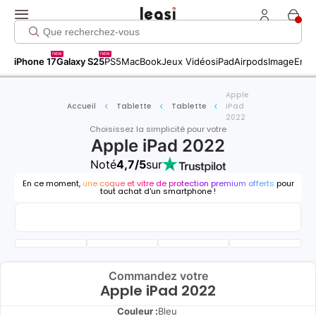
new
new
iPhone 17
Galaxy S25
PS5
MacBook
Jeux Vidéos
iPad
Airpods
Image
Entr
Apple
Accueil
Tablette
Tablette
iPad
2022
Choisissez la simplicité pour votre
Apple iPad 2022
Noté
4,7/5
sur
En ce moment,
une coque et vitre de protection premium offerts
pour
tout achat d'un smartphone !
Commandez votre
Apple iPad 2022
Couleur :
Bleu