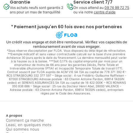
Garantie
Service client 7/7
Vos achats neufs sont garantis 2
On vous attend au
09 74 99 72 75
ans pour un max de tranquillité
ou via notre
centre d'aide
* Paiement jusqu'en 60 fois avec nos partenaires
Un crédit vous engage et doit être remboursé. Vérifiez vos capacités de
remboursement avant de vous engager.
*Sous réserve d’acceptation par FLOA. Vous disposez du délai légal de rétractation.
**Exemple indicatif et sans valeur contractuelle calculé sur la base d'une première
échéance 30 jours après la date du financement. La dernière mensualité peut varier
à la hausse ou à la baisse. ***Soit 0,17% du capital emprunté par mois pour un
emprunteur de moins de 66 ans pour les garanties Décès, Perte Totale et
Irréversible d'Autonomie (PTIA) et Incapacité Temporaire Totale de travail (ITT).
Contrat souscrit par FLOA auprès de ACM VIE SA (SA au capital de 778 371 392 €–
RCS STRASBOURG 332 377 597 – Siège social : 4 rue Frédéric-Guillaume Raiffeisen -
67000 STRASBOURG Adresse postale : 63 Chemin Antoine Pardon, 69814 TASSIN
cedex) et SERENIS ASSURANCES SA (SA au capital de 16 422 000€ – RCS ROMANS
350 838 686 – Siège social : 25 rue du Docteur Henri Abel, 26000 VALENCE -
Adresse postale : 63 Chemin Antoine Pardon, 69814 TASSIN cedex), entreprises
régies par le Code des Assurances.
A propos
Comment ça marche
Leasi, en quelques mots
Qui sommes nous