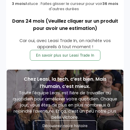
3 mois
Astuce : Faites glisser le curseur pour voir
36 mois
d'autres durées
Dans
24
mois
(Veuillez cliquer sur un produit
pour avoir une estimation)
Car oui, avec Leasi Trade In, on rachète vos
appareils à tout moment !
En savoir plus sur Leasi Trade In
Chez Leasi, la tech, c’est bien. Mais
l’humain, c’est mieux.
Toute l'équipe Leasi est fière de travailler au
quotidien pour améliorer votre quotidien. Chaque
jour, vous êtes de plus en plus nombreux à
rejoindre l’aventure. Et ça, c’est un peu notre plus
belle victoire.
Découvrez notre histoire