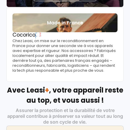
Made in France
Cocorico
Chez Leasi, on mise sur le reconditionnement en
France pour donner une seconde vie à vos appareils
avec expertise et rigueur. Nos accessoires ? Fabriqués
localement pour allier qualité et impact réduit. Et
derrière tout ça, des partenaires français engagés –
reconditionneurs, fabricants, logisticiens – qui rendent
la tech plus responsable et plus proche de vous.
Avec Leasi
+
, votre appareil reste
au top, et vous aussi !
Assurer la protection et la durabilité de votre
appareil contribue à préserver sa valeur tout au long
de son cycle de vie.