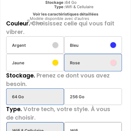
Stockage :
64 Go
Type
:
Wifi & Cellulaire
Voir les caractéristiques détaillées
Modèle disponible avec d'autres
Couleur.
Choisissez celle qui vous fait
options
vibrer.
Argent
Bleu
Jaune
Rose
Stockage.
Prenez ce dont vous avez
besoin.
64 Go
256 Go
Type.
Votre tech, votre style. À vous
de choisir.
Wifi & Cellulaire
Wifi