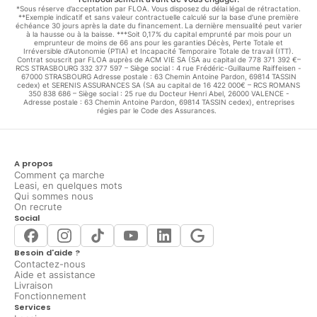
*Sous réserve d’acceptation par FLOA. Vous disposez du délai légal de rétractation.
**Exemple indicatif et sans valeur contractuelle calculé sur la base d'une première
échéance 30 jours après la date du financement. La dernière mensualité peut varier
à la hausse ou à la baisse. ***Soit 0,17% du capital emprunté par mois pour un
emprunteur de moins de 66 ans pour les garanties Décès, Perte Totale et
Irréversible d'Autonomie (PTIA) et Incapacité Temporaire Totale de travail (ITT).
Contrat souscrit par FLOA auprès de ACM VIE SA (SA au capital de 778 371 392 €–
RCS STRASBOURG 332 377 597 – Siège social : 4 rue Frédéric-Guillaume Raiffeisen -
67000 STRASBOURG Adresse postale : 63 Chemin Antoine Pardon, 69814 TASSIN
cedex) et SERENIS ASSURANCES SA (SA au capital de 16 422 000€ – RCS ROMANS
350 838 686 – Siège social : 25 rue du Docteur Henri Abel, 26000 VALENCE -
Adresse postale : 63 Chemin Antoine Pardon, 69814 TASSIN cedex), entreprises
régies par le Code des Assurances.
A propos
Comment ça marche
Leasi, en quelques mots
Qui sommes nous
On recrute
Social
Besoin d'aide ?
Contactez-nous
Aide et assistance
Livraison
Fonctionnement
Services