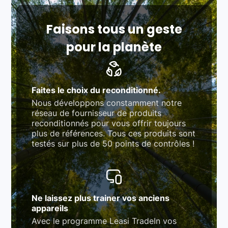
fonction des produits)
Respect des normes RAEE, RoHS, et du
référentiel QualiRepar (bonus réparation)
Faisons tous un geste
pour la planète
Faites le choix du reconditionné.
Nous développons constamment notre
réseau de fournisseur de produits
reconditionnés pour vous offrir toujours
plus de références. Tous ces produits sont
testés sur plus de 50 points de contrôles !
Ne laissez plus trainer vos anciens
appareils
Avec le programme Leasi TradeIn vos