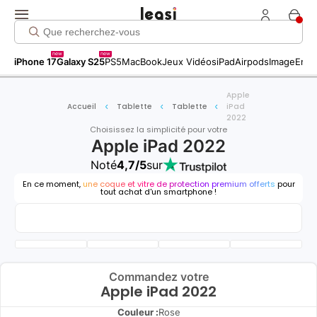
new
new
iPhone 17
Galaxy S25
PS5
MacBook
Jeux Vidéos
iPad
Airpods
Image
Entr
Apple
Accueil
Tablette
Tablette
iPad
2022
Choisissez la simplicité pour votre
Apple iPad 2022
Noté
4,7/5
sur
En ce moment,
une coque et vitre de protection premium offerts
pour
tout achat d'un smartphone !
Commandez votre
Apple iPad 2022
Couleur :
Rose