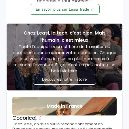
appareils à tout moment !
En savoir plus sur Leasi Trade In
Chez Leasi, la tech, c’est bien. Mais
l’humain, c’est mieux.
Toute l'équipe Leasi est fière de travailler au
quotidien pour améliorer votre quotidien. Chaque
jour, vous êtes de plus en plus nombreux à
rejoindre l’aventure. Et ça, c’est un peu notre plus
belle victoire.
Découvrez notre histoire
Made in France
Cocorico
Chez Leasi, on mise sur le reconditionnement en
France pour donner une seconde vie à vos appareils