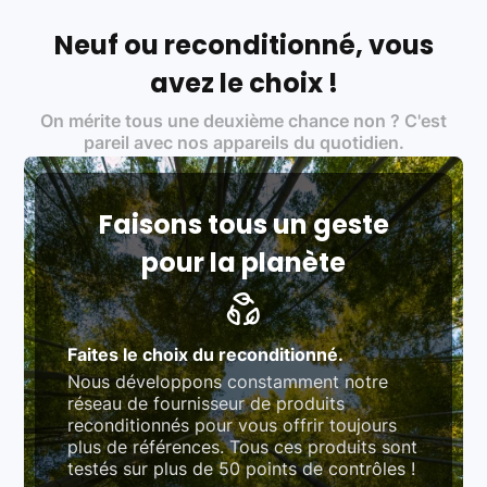
Français et Européen, engagés dans une démarche
écoresponsable, éthique, et de qualité.
Neuf ou reconditionné, vous
Labels environnementaux & qualité de nos partenaires
:
avez le choix !
Certifications ADEME / ISO 14001 pour le
On mérite tous une deuxième chance non ? C'est
traitement des déchets électroniques (DEEE)
Produits testés et vérifiés selon des standards
pareil avec nos appareils du quotidien.
rigoureux (80 à 100 points de contrôle en
fonction des produits)
Respect des normes RAEE, RoHS, et du
référentiel QualiRepar (bonus réparation)
Faisons tous un geste
pour la planète
Faites le choix du reconditionné.
Nous développons constamment notre
réseau de fournisseur de produits
reconditionnés pour vous offrir toujours
plus de références. Tous ces produits sont
testés sur plus de 50 points de contrôles !