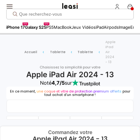
new
new
iPhone 17
Galaxy S25
PS5
MacBook
Jeux Vidéos
iPad
Airpods
Image
Entr
Apple
iPad
Accueil
Tablette
Tablette
Air
2024
- 13
Choisissez la simplicité pour votre
Apple iPad Air 2024 - 13
Noté
4,7/5
sur
En ce moment,
une coque et vitre de protection premium offerts
pour
tout achat d'un smartphone !
Commandez votre
Apple iPad Air 2024 - 13