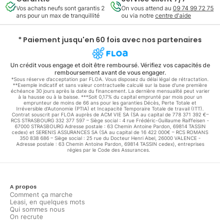
Vos achats neufs sont garantis 2
On vous attend au
09 74 99 72 75
ans pour un max de tranquillité
ou via notre
centre d'aide
* Paiement jusqu'en 60 fois avec nos partenaires
Un crédit vous engage et doit être remboursé. Vérifiez vos capacités de
remboursement avant de vous engager.
*Sous réserve d’acceptation par FLOA. Vous disposez du délai légal de rétractation.
**Exemple indicatif et sans valeur contractuelle calculé sur la base d'une première
échéance 30 jours après la date du financement. La dernière mensualité peut varier
à la hausse ou à la baisse. ***Soit 0,17% du capital emprunté par mois pour un
emprunteur de moins de 66 ans pour les garanties Décès, Perte Totale et
Irréversible d'Autonomie (PTIA) et Incapacité Temporaire Totale de travail (ITT).
Contrat souscrit par FLOA auprès de ACM VIE SA (SA au capital de 778 371 392 €–
RCS STRASBOURG 332 377 597 – Siège social : 4 rue Frédéric-Guillaume Raiffeisen -
67000 STRASBOURG Adresse postale : 63 Chemin Antoine Pardon, 69814 TASSIN
cedex) et SERENIS ASSURANCES SA (SA au capital de 16 422 000€ – RCS ROMANS
350 838 686 – Siège social : 25 rue du Docteur Henri Abel, 26000 VALENCE -
Adresse postale : 63 Chemin Antoine Pardon, 69814 TASSIN cedex), entreprises
régies par le Code des Assurances.
A propos
Comment ça marche
Leasi, en quelques mots
Qui sommes nous
On recrute