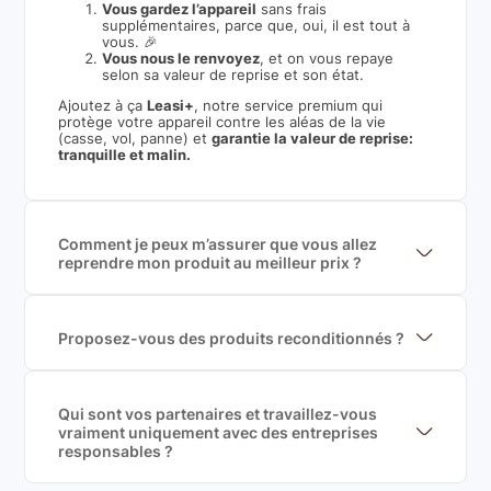
Vous gardez l’appareil
sans frais
supplémentaires, parce que, oui, il est tout à
vous. 🎉
Vous nous le renvoyez
, et on vous repaye
selon sa valeur de reprise et son état.
Ajoutez à ça
Leasi+
, notre service premium qui
protège votre appareil contre les aléas de la vie
(casse, vol, panne) et
garantie la valeur de reprise:
tranquille et malin.
Comment je peux m’assurer que vous allez
reprendre mon produit au meilleur prix ?
Nous sommes connecté à l’ensemble des plus gros
acteurs européens du marché ce qui nous permet de
mettre en concurrence de nombreuse offres et vous
garantir le meilleur prix de rachat. De plus, nous
Proposez-vous des produits reconditionnés ?
sommes rémunéré à la commission sur la valeur de
Nous proposons des produits neufs et
rachat du produit (cette commission est
reconditionnés. Nous travaillons exclusivement avec
exclusivement payé par les acheteurs).
des fournisseurs de renoms, ne proposons que des
produits officiels de grandes marques et du
Qui sont vos partenaires et travaillez-vous
reconditionné de haute qualité
vraiment uniquement avec des entreprises
responsables ?
Oui, chez Leasi, on sélectionne nos partenaires avec
soin, et
on travaille uniquement avec des acteurs