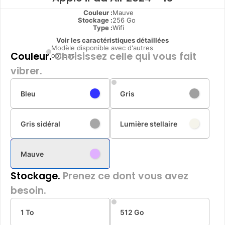
Couleur :
Mauve
Stockage :
256 Go
Type
:
Wifi
Voir les caractéristiques détaillées
Modèle disponible avec d'autres
Couleur.
Choisissez celle qui vous fait
options
vibrer.
Bleu
Gris
Gris sidéral
Lumière stellaire
Mauve
Stockage.
Prenez ce dont vous avez
besoin.
1 To
512 Go