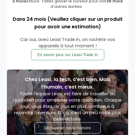
3 mois
Astuce : Faites glisser le curseur pour voir
36 mois
d'autres durées
Dans
24
mois
(Veuillez cliquer sur un produit
pour avoir une estimation)
Car oui, avec Leasi Trade In, on rachète vos
appareils à tout moment !
En savoir plus sur Leasi Trade In
Chez Leasi, la tech, c’est bien. Mais
l’humain, c’est mieux.
Toute l'équipe Leasi est fière de travailler au
quotidien pour améliorer votre quotidien. Chaque
jour, vous êtes de plus en plus nombreux à
rejoindre l’aventure. Et ça, c’est un peu notre plus
belle victoire.
Découvrez notre histoire