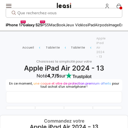
new
new
iPhone 17
Galaxy S25
PS5
MacBook
Jeux Vidéos
iPad
Airpods
Image
Entr
Apple
iPad
Accueil
Tablette
Tablette
Air
2024
- 13
Choisissez la simplicité pour votre
Apple iPad Air 2024 - 13
Noté
4,7/5
sur
En ce moment,
une coque et vitre de protection premium offerts
pour
tout achat d'un smartphone !
Commandez votre
Apple iPad Air 2024 - 13