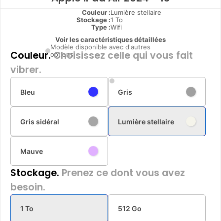
Couleur :
Lumière stellaire
Stockage :
1 To
Type
:
Wifi
Voir les caractéristiques détaillées
Modèle disponible avec d'autres
Couleur.
Choisissez celle qui vous fait
options
vibrer.
Bleu
Gris
Gris sidéral
Lumière stellaire
Mauve
Stockage.
Prenez ce dont vous avez
besoin.
1 To
512 Go