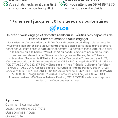
Vos achats neufs sont garantis 2
On vous attend au
09 74 99 72 75
ans pour un max de tranquillité
ou via notre
centre d'aide
* Paiement jusqu'en 60 fois avec nos partenaires
Un crédit vous engage et doit être remboursé. Vérifiez vos capacités de
remboursement avant de vous engager.
*Sous réserve d’acceptation par FLOA. Vous disposez du délai légal de rétractation.
**Exemple indicatif et sans valeur contractuelle calculé sur la base d'une première
échéance 30 jours après la date du financement. La dernière mensualité peut varier
à la hausse ou à la baisse. ***Soit 0,17% du capital emprunté par mois pour un
emprunteur de moins de 66 ans pour les garanties Décès, Perte Totale et
Irréversible d'Autonomie (PTIA) et Incapacité Temporaire Totale de travail (ITT).
Contrat souscrit par FLOA auprès de ACM VIE SA (SA au capital de 778 371 392 €–
RCS STRASBOURG 332 377 597 – Siège social : 4 rue Frédéric-Guillaume Raiffeisen -
67000 STRASBOURG Adresse postale : 63 Chemin Antoine Pardon, 69814 TASSIN
cedex) et SERENIS ASSURANCES SA (SA au capital de 16 422 000€ – RCS ROMANS
350 838 686 – Siège social : 25 rue du Docteur Henri Abel, 26000 VALENCE -
Adresse postale : 63 Chemin Antoine Pardon, 69814 TASSIN cedex), entreprises
régies par le Code des Assurances.
A propos
Comment ça marche
Leasi, en quelques mots
Qui sommes nous
On recrute