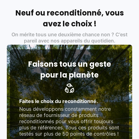
Français et Européen, engagés dans une démarche
écoresponsable, éthique, et de qualité.
Neuf ou reconditionné, vous
Labels environnementaux & qualité de nos partenaires
:
avez le choix !
Certifications ADEME / ISO 14001 pour le
On mérite tous une deuxième chance non ? C'est
traitement des déchets électroniques (DEEE)
Produits testés et vérifiés selon des standards
pareil avec nos appareils du quotidien.
rigoureux (80 à 100 points de contrôle en
fonction des produits)
Respect des normes RAEE, RoHS, et du
référentiel QualiRepar (bonus réparation)
Faisons tous un geste
pour la planète
Faites le choix du reconditionné.
Nous développons constamment notre
réseau de fournisseur de produits
reconditionnés pour vous offrir toujours
plus de références. Tous ces produits sont
testés sur plus de 50 points de contrôles !