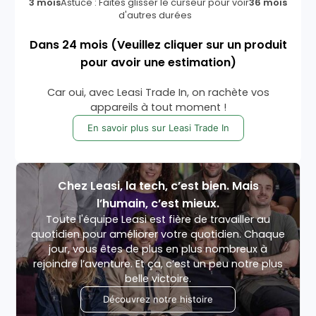
3 mois
Astuce : Faites glisser le curseur pour voir
36 mois
d'autres durées
Dans
24
mois
(Veuillez cliquer sur un produit
pour avoir une estimation)
Car oui, avec Leasi Trade In, on rachète vos
appareils à tout moment !
En savoir plus sur Leasi Trade In
Chez Leasi, la tech, c’est bien. Mais
l’humain, c’est mieux.
Toute l'équipe Leasi est fière de travailler au
quotidien pour améliorer votre quotidien. Chaque
jour, vous êtes de plus en plus nombreux à
rejoindre l’aventure. Et ça, c’est un peu notre plus
belle victoire.
Découvrez notre histoire