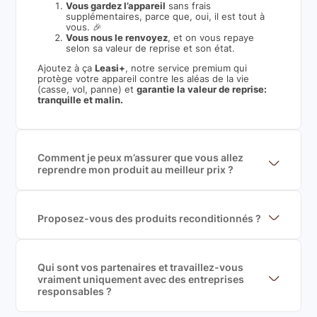
Vous gardez l’appareil
sans frais
supplémentaires, parce que, oui, il est tout à
vous. 🎉
Vous nous le renvoyez
, et on vous repaye
selon sa valeur de reprise et son état.
Ajoutez à ça
Leasi+
, notre service premium qui
protège votre appareil contre les aléas de la vie
(casse, vol, panne) et
garantie la valeur de reprise:
tranquille et malin.
Comment je peux m’assurer que vous allez
reprendre mon produit au meilleur prix ?
Nous sommes connecté à l’ensemble des plus gros
acteurs européens du marché ce qui nous permet de
mettre en concurrence de nombreuse offres et vous
garantir le meilleur prix de rachat. De plus, nous
Proposez-vous des produits reconditionnés ?
sommes rémunéré à la commission sur la valeur de
Nous proposons des produits neufs et
rachat du produit (cette commission est
reconditionnés. Nous travaillons exclusivement avec
exclusivement payé par les acheteurs).
des fournisseurs de renoms, ne proposons que des
produits officiels de grandes marques et du
Qui sont vos partenaires et travaillez-vous
reconditionné de haute qualité
vraiment uniquement avec des entreprises
responsables ?
Oui, chez Leasi, on sélectionne nos partenaires avec
soin, et
on travaille uniquement avec des acteurs