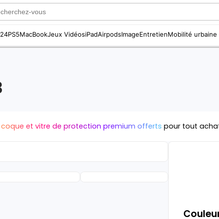
S24
PS5
MacBook
Jeux Vidéos
iPad
Airpods
Image
Entretien
Mobilité urbaine
3
 coque et vitre de protection premium offerts
pour tout acha
Couleur