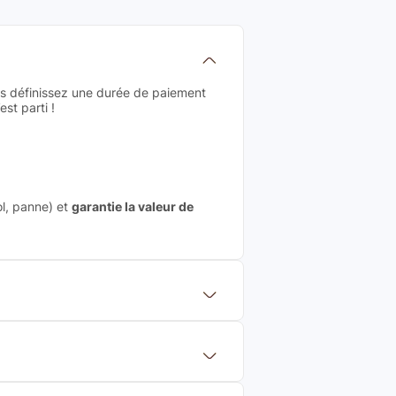
us définissez une durée de paiement
st parti !
ol, panne) et
garantie la valeur de
 mettre en concurrence de nombreuse
aleur de rachat du produit (cette
eurs de renoms, ne proposons que des