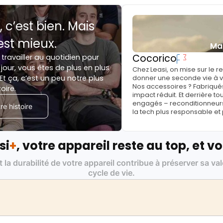
, c’est bien. Mais
est mieux.
Ma
Cocorico
 travailler au quotidien pour
jour, vous êtes de plus en plus
Chez Leasi, on mise sur le 
Et ça, c’est un peu notre plus
donner une seconde vie à vo
Nos accessoires ? Fabriqués
toire.
impact réduit. Et derrière to
engagés – reconditionneurs, 
e histoire
la tech plus responsable et
si
+
, votre appareil reste au top, et vo
t la durabilité de votre appareil contribue à préserver sa va
cycle de vie.