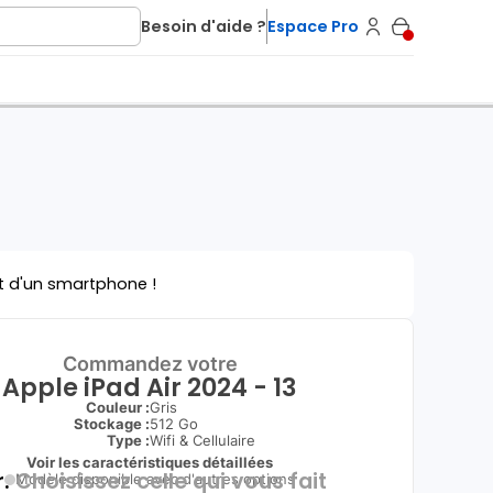
Besoin d'aide ?
Espace Pro
t d'un smartphone !
Commandez votre
Apple iPad Air 2024 - 13
Couleur :
Gris
Stockage :
512 Go
Type
:
Wifi & Cellulaire
Voir les caractéristiques détaillées
.
Choisissez celle qui vous fait
Modèle disponible avec d'autres options