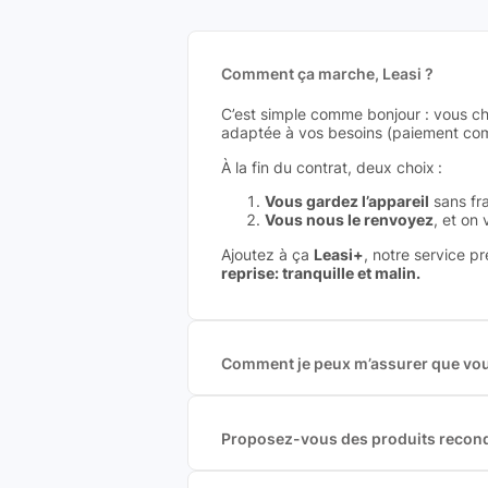
Comment ça marche, Leasi ?
C’est simple comme bonjour : vous ch
adaptée à vos besoins (paiement comp
À la fin du contrat, deux choix :
Vous gardez l’appareil
sans fra
Vous nous le renvoyez
, et on
Ajoutez à ça
Leasi+
, notre service p
reprise: tranquille et malin.
Comment je peux m’assurer que vous
Nous sommes connecté à l’ensemble 
offres et vous garantir le meilleur p
commission est exclusivement payé p
Proposez-vous des produits recond
Nous proposons des produits neufs e
produits officiels de grandes marques