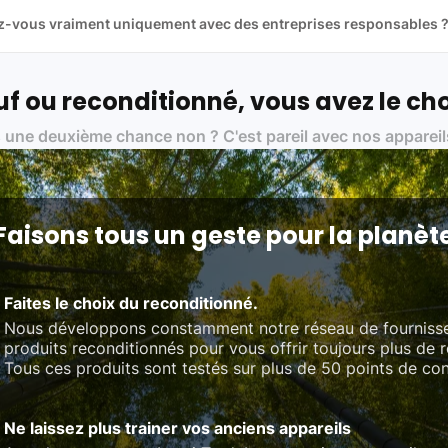
llez-vous vraiment uniquement avec des entreprises responsables 
artenaires avec soin, et
on travaille uniquement avec des acteurs 
ue, et de qualité.
 nos partenaires :
f ou reconditionné, vous avez le cho
01 pour le traitement des déchets électroniques (DEEE)
 une deuxième chance non ? C'est pareil avec nos appareil
on des standards rigoureux (80 à 100 points de contrôle en fonction d
 et du référentiel QualiRepar (bonus réparation)
Faisons tous un geste pour la planèt
Faites le choix du reconditionné.
Nous développons constamment notre réseau de fourniss
produits reconditionnés pour vous offrir toujours plus de 
Tous ces produits sont testés sur plus de 50 points de con
Ne laissez plus trainer vos anciens appareils