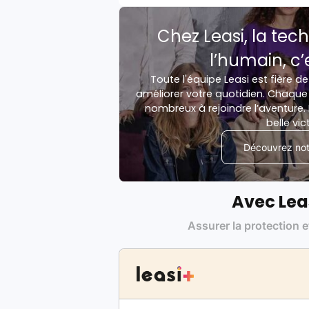
Chez Leasi, la tech
l’humain, c’
Toute l'équipe Leasi est fière de
améliorer votre quotidien. Chaque 
nombreux à rejoindre l’aventure. 
belle vic
Découvrez notr
Avec Lea
Assurer la protection e