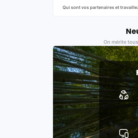
Qui sont vos partenaires et travai
Oui, chez Leasi, on sélectionne nos p
une démarche écoresponsable, éthiq
Labels environnementaux & qualité de
Neu
Certifications ADEME / ISO 140
On mérite tous
Produits testés et vérifiés sel
Respect des normes RAEE, RoHS,