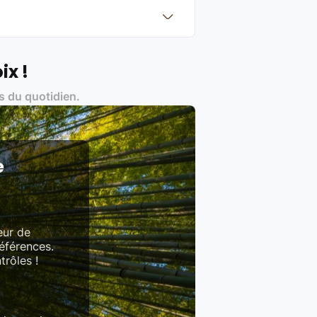
?
Français et Européen, engagés dans
ix !
s du quotidien.
es produits)
e
eur de
références.
trôles !