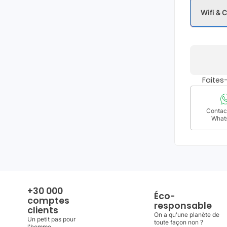
Wifi & C
Faite
Contact
What
+30 000
Éco-
comptes
responsable
clients
On a qu'une planète de
Un petit pas pour
toute façon non ?
l'homme ...