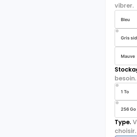
vibrer.
Bleu
Gris sid
Mauve
Stocka
besoin.
1 To
256 Go
Type.
V
choisir.