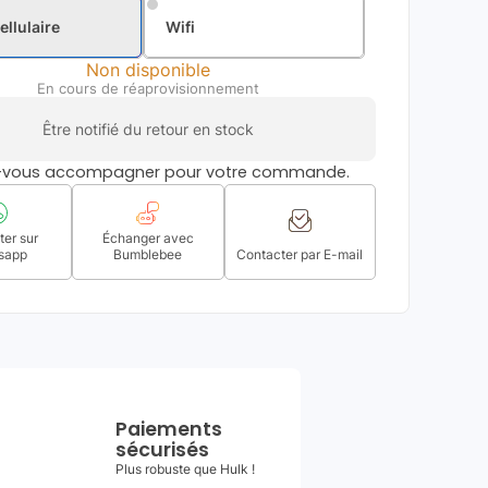
ellulaire
Wifi
Non disponible
En cours de réaprovisionnement
Être notifié du retour en stock
s-vous accompagner pour votre commande.
er sur
Échanger avec
sapp
Bumblebee
Contacter par E-mail
Paiements
sécurisés
Plus robuste que Hulk !