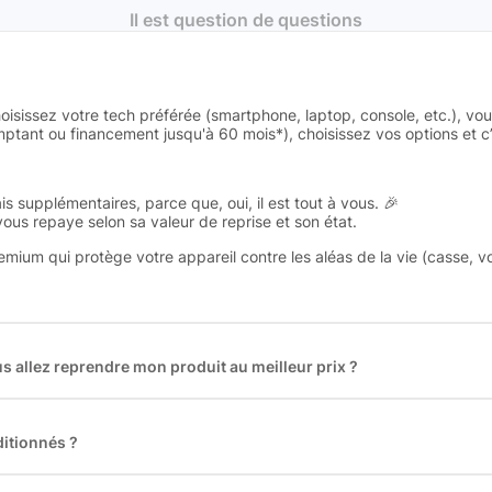
Il est question de questions
oisissez votre tech préférée (smartphone, laptop, console, etc.), vo
tant ou financement jusqu'à 60 mois*), choisissez vos options et c’e
is supplémentaires, parce que, oui, il est tout à vous. 🎉
 vous repaye selon sa valeur de reprise et son état.
remium qui protège votre appareil contre les aléas de la vie (casse, v
 allez reprendre mon produit au meilleur prix ?
des plus gros acteurs européens du marché ce qui nous permet de
rix de rachat. De plus, nous sommes rémunéré à la commission sur la v
ar les acheteurs).
itionnés ?
t reconditionnés. Nous travaillons exclusivement avec des fourniss
 et du reconditionné de haute qualité