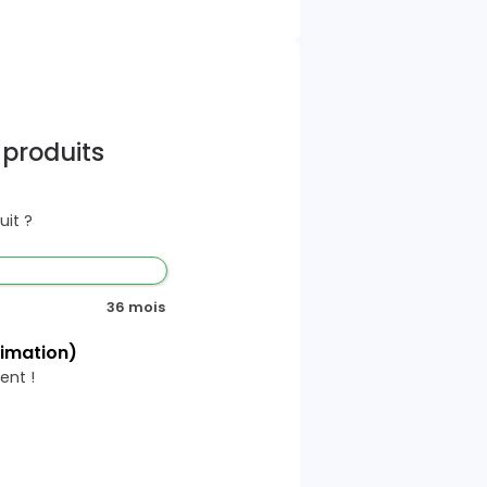
 produits
it ?
36 mois
timation)
ent !