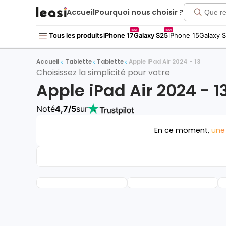
Accueil
Pourquoi nous choisir ?
new
new
Tous les produits
iPhone 17
Galaxy S25
iPhone 15
Galaxy 
Accueil
Tablette
Tablette
Apple iPad Air 2024 - 13
Choisissez la simplicité pour votre
Apple iPad Air 2024 - 1
Noté
4,7/5
sur
En ce moment,
une