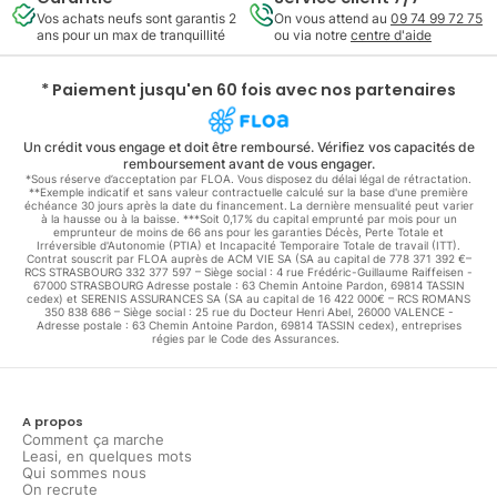
Vos achats neufs sont garantis 2
On vous attend au
09 74 99 72 75
ans pour un max de tranquillité
ou via notre
centre d'aide
* Paiement jusqu'en 60 fois avec nos partenaires
Un crédit vous engage et doit être remboursé. Vérifiez vos capacités de
remboursement avant de vous engager.
*Sous réserve d’acceptation par FLOA. Vous disposez du délai légal de rétractation.
**Exemple indicatif et sans valeur contractuelle calculé sur la base d'une première
échéance 30 jours après la date du financement. La dernière mensualité peut varier
à la hausse ou à la baisse. ***Soit 0,17% du capital emprunté par mois pour un
emprunteur de moins de 66 ans pour les garanties Décès, Perte Totale et
Irréversible d'Autonomie (PTIA) et Incapacité Temporaire Totale de travail (ITT).
Contrat souscrit par FLOA auprès de ACM VIE SA (SA au capital de 778 371 392 €–
RCS STRASBOURG 332 377 597 – Siège social : 4 rue Frédéric-Guillaume Raiffeisen -
67000 STRASBOURG Adresse postale : 63 Chemin Antoine Pardon, 69814 TASSIN
cedex) et SERENIS ASSURANCES SA (SA au capital de 16 422 000€ – RCS ROMANS
350 838 686 – Siège social : 25 rue du Docteur Henri Abel, 26000 VALENCE -
Adresse postale : 63 Chemin Antoine Pardon, 69814 TASSIN cedex), entreprises
régies par le Code des Assurances.
A propos
Comment ça marche
Leasi, en quelques mots
Qui sommes nous
On recrute