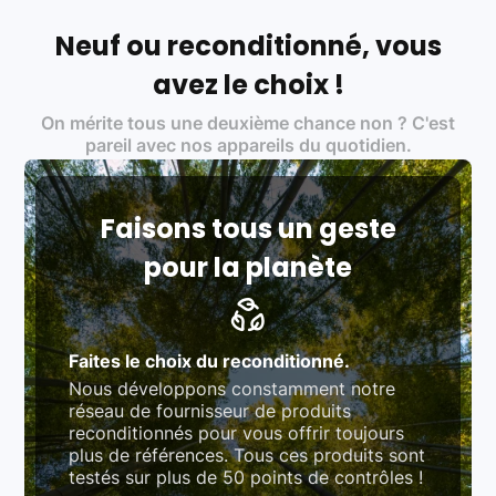
Français et Européen, engagés dans une démarche
écoresponsable, éthique, et de qualité.
Neuf ou reconditionné, vous
Labels environnementaux & qualité de nos partenaires
:
avez le choix !
Certifications ADEME / ISO 14001 pour le
On mérite tous une deuxième chance non ? C'est
traitement des déchets électroniques (DEEE)
Produits testés et vérifiés selon des standards
pareil avec nos appareils du quotidien.
rigoureux (80 à 100 points de contrôle en
fonction des produits)
Respect des normes RAEE, RoHS, et du
référentiel QualiRepar (bonus réparation)
Faisons tous un geste
pour la planète
Faites le choix du reconditionné.
Nous développons constamment notre
réseau de fournisseur de produits
reconditionnés pour vous offrir toujours
plus de références. Tous ces produits sont
testés sur plus de 50 points de contrôles !