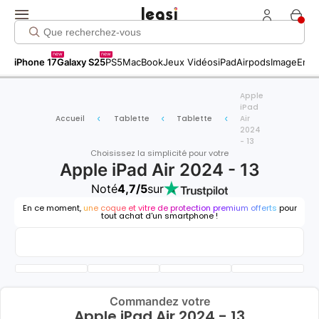
new
new
iPhone 17
Galaxy S25
PS5
MacBook
Jeux Vidéos
iPad
Airpods
Image
Entr
Apple
iPad
Accueil
Tablette
Tablette
Air
2024
- 13
Choisissez la simplicité pour votre
Apple iPad Air 2024 - 13
Noté
4,7/5
sur
En ce moment,
une coque et vitre de protection premium offerts
pour
tout achat d'un smartphone !
Commandez votre
Apple iPad Air 2024 - 13