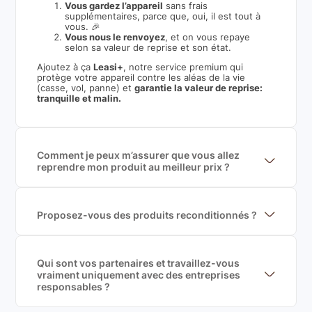
Vous gardez l’appareil
sans frais
supplémentaires, parce que, oui, il est tout à
vous. 🎉
Vous nous le renvoyez
, et on vous repaye
selon sa valeur de reprise et son état.
Ajoutez à ça
Leasi+
, notre service premium qui
protège votre appareil contre les aléas de la vie
(casse, vol, panne) et
garantie la valeur de reprise:
tranquille et malin.
Comment je peux m’assurer que vous allez
reprendre mon produit au meilleur prix ?
Nous sommes connecté à l’ensemble des plus gros
acteurs européens du marché ce qui nous permet de
mettre en concurrence de nombreuse offres et vous
garantir le meilleur prix de rachat. De plus, nous
Proposez-vous des produits reconditionnés ?
sommes rémunéré à la commission sur la valeur de
Nous proposons des produits neufs et
rachat du produit (cette commission est
reconditionnés. Nous travaillons exclusivement avec
exclusivement payé par les acheteurs).
des fournisseurs de renoms, ne proposons que des
produits officiels de grandes marques et du
Qui sont vos partenaires et travaillez-vous
reconditionné de haute qualité
vraiment uniquement avec des entreprises
responsables ?
Oui, chez Leasi, on sélectionne nos partenaires avec
soin, et
on travaille uniquement avec des acteurs