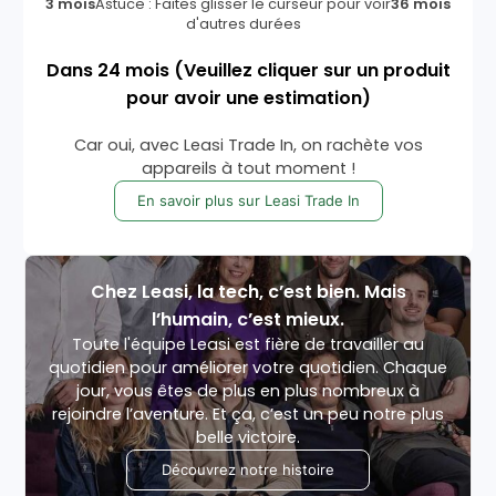
3 mois
Astuce : Faites glisser le curseur pour voir
36 mois
d'autres durées
Dans
24
mois
(Veuillez cliquer sur un produit
pour avoir une estimation)
Car oui, avec Leasi Trade In, on rachète vos
appareils à tout moment !
En savoir plus sur Leasi Trade In
Chez Leasi, la tech, c’est bien. Mais
l’humain, c’est mieux.
Toute l'équipe Leasi est fière de travailler au
quotidien pour améliorer votre quotidien. Chaque
jour, vous êtes de plus en plus nombreux à
rejoindre l’aventure. Et ça, c’est un peu notre plus
belle victoire.
Découvrez notre histoire