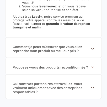
vous. 🎉
Vous nous le renvoyez
, et on vous repaye
selon sa valeur de reprise et son état.
Ajoutez à ça
Leasi+
, notre service premium qui
protège votre appareil contre les aléas de la vie
(casse, vol, panne) et
garantie la valeur de reprise:
tranquille et malin.
Comment je peux m’assurer que vous allez
reprendre mon produit au meilleur prix ?
Nous sommes connecté à l’ensemble des plus gros
acteurs européens du marché ce qui nous permet de
mettre en concurrence de nombreuse offres et vous
garantir le meilleur prix de rachat. De plus, nous
Proposez-vous des produits reconditionnés ?
sommes rémunéré à la commission sur la valeur de
Nous proposons des produits neufs et
rachat du produit (cette commission est
reconditionnés. Nous travaillons exclusivement avec
exclusivement payé par les acheteurs).
des fournisseurs de renoms, ne proposons que des
produits officiels de grandes marques et du
Qui sont vos partenaires et travaillez-vous
reconditionné de haute qualité
vraiment uniquement avec des entreprises
responsables ?
Oui, chez Leasi, on sélectionne nos partenaires avec
soin, et
on travaille uniquement avec des acteurs
Français et Européen, engagés dans une démarche
écoresponsable, éthique, et de qualité.