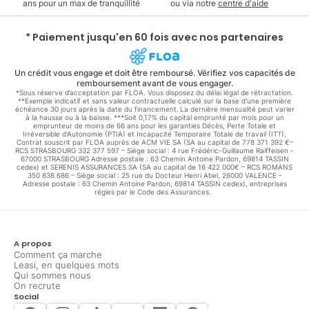
ans pour un max de tranquillité
ou via notre
centre d'aide
* Paiement jusqu'en 60 fois avec nos partenaires
Un crédit vous engage et doit être remboursé. Vérifiez vos capacités de
remboursement avant de vous engager.
*Sous réserve d’acceptation par FLOA. Vous disposez du délai légal de rétractation.
**Exemple indicatif et sans valeur contractuelle calculé sur la base d'une première
échéance 30 jours après la date du financement. La dernière mensualité peut varier
à la hausse ou à la baisse. ***Soit 0,17% du capital emprunté par mois pour un
emprunteur de moins de 66 ans pour les garanties Décès, Perte Totale et
Irréversible d'Autonomie (PTIA) et Incapacité Temporaire Totale de travail (ITT).
Contrat souscrit par FLOA auprès de ACM VIE SA (SA au capital de 778 371 392 €–
RCS STRASBOURG 332 377 597 – Siège social : 4 rue Frédéric-Guillaume Raiffeisen -
67000 STRASBOURG Adresse postale : 63 Chemin Antoine Pardon, 69814 TASSIN
cedex) et SERENIS ASSURANCES SA (SA au capital de 16 422 000€ – RCS ROMANS
350 838 686 – Siège social : 25 rue du Docteur Henri Abel, 26000 VALENCE -
Adresse postale : 63 Chemin Antoine Pardon, 69814 TASSIN cedex), entreprises
régies par le Code des Assurances.
A propos
Comment ça marche
Leasi, en quelques mots
Qui sommes nous
On recrute
Social