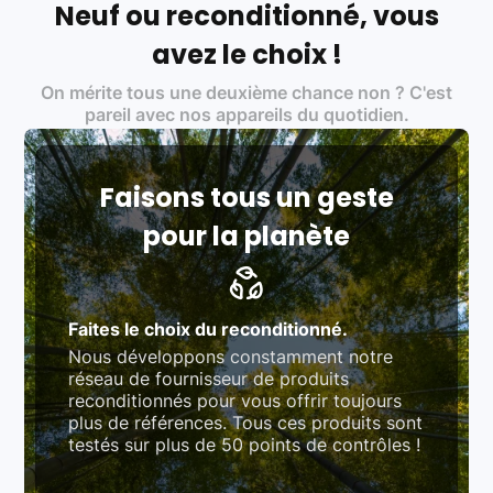
Neuf ou reconditionné, vous
Labels environnementaux & qualité de nos partenaires
:
avez le choix !
Certifications ADEME / ISO 14001 pour le
On mérite tous une deuxième chance non ? C'est
traitement des déchets électroniques (DEEE)
Produits testés et vérifiés selon des standards
pareil avec nos appareils du quotidien.
rigoureux (80 à 100 points de contrôle en
fonction des produits)
Respect des normes RAEE, RoHS, et du
référentiel QualiRepar (bonus réparation)
Faisons tous un geste
pour la planète
Faites le choix du reconditionné.
Nous développons constamment notre
réseau de fournisseur de produits
reconditionnés pour vous offrir toujours
plus de références. Tous ces produits sont
testés sur plus de 50 points de contrôles !