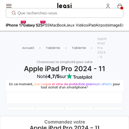
new
new
iPhone 17
Galaxy S25
PS5
MacBook
Jeux Vidéos
iPad
Airpods
Image
Entr
Apple
iPad
Accueil
Tablette
Tablette
Pro
2024
- 11
Choisissez la simplicité pour votre
Apple iPad Pro 2024 - 11
Noté
4,7/5
sur
En ce moment,
une coque et vitre de protection premium offerts
pour
tout achat d'un smartphone !
Commandez votre
Apple iPad Pro 2024 - 11