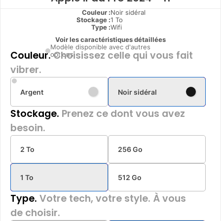
Couleur :
Noir sidéral
Stockage :
1 To
Type
:
Wifi
Voir les caractéristiques détaillées
Modèle disponible avec d'autres
Couleur.
Choisissez celle qui vous fait
options
vibrer.
Argent
Noir sidéral
Stockage.
Prenez ce dont vous avez
besoin.
2 To
256 Go
1 To
512 Go
Type.
Votre tech, votre style. À vous
de choisir.