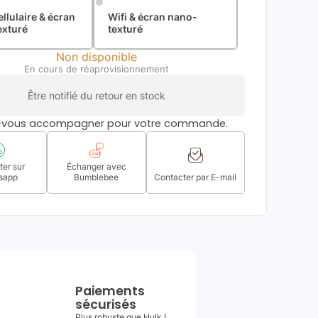
ellulaire & écran
Wifi & écran nano-
exturé
texturé
Non disponible
En cours de réaprovisionnement
Être notifié du retour en stock
s-vous accompagner pour votre commande.
er sur
Échanger avec
sapp
Bumblebee
Contacter par E-mail
Paiements
sécurisés
Plus robuste que Hulk !