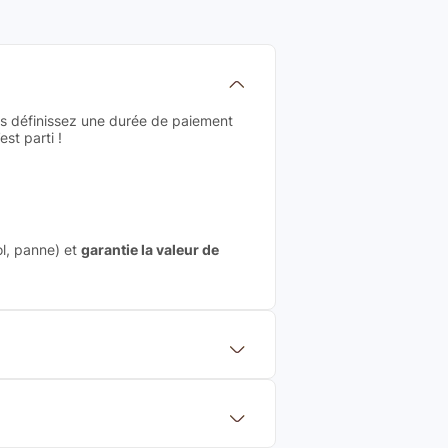
us définissez une durée de paiement
st parti !
ol, panne) et
garantie la valeur de
 mettre en concurrence de nombreuse
aleur de rachat du produit (cette
eurs de renoms, ne proposons que des