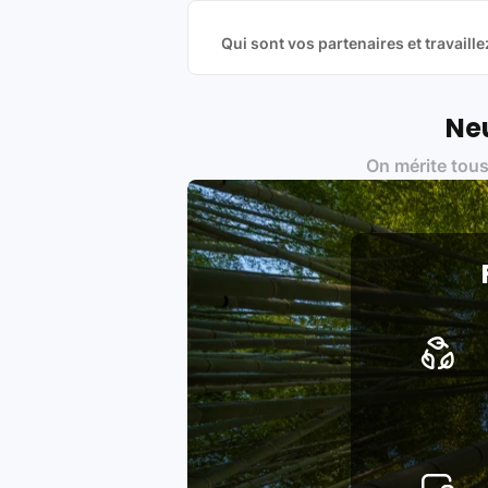
produits officiels de grandes marques
Qui sont vos partenaires et travai
Oui, chez Leasi, on sélectionne nos p
une démarche écoresponsable, éthiq
Labels environnementaux & qualité de
Neu
Certifications ADEME / ISO 140
On mérite tous
Produits testés et vérifiés sel
Respect des normes RAEE, RoHS,