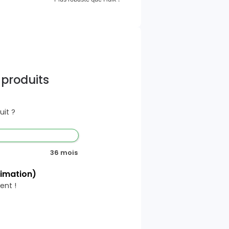
 produits
it ?
36 mois
timation)
ent !