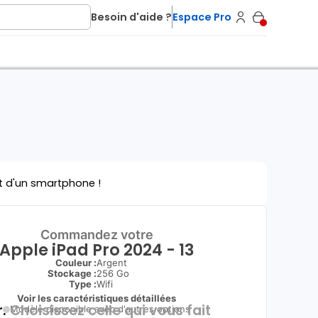
Besoin d'aide ?
Espace Pro
t d'un smartphone !
Commandez votre
Apple iPad Pro 2024 - 13
Couleur :
Argent
Stockage :
256 Go
Type
:
Wifi
Voir les caractéristiques détaillées
.
Choisissez celle qui vous fait
Modèle disponible avec d'autres options