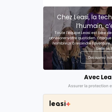
Chez Leasi, la tech
l’humain, c’
Toute l'équipe Leasi est fière de
améliorer votre quotidien. Chaque 
nombreux à rejoindre l’aventure. 
belle vic
Découvrez notr
Avec Lea
Assurer la protection e