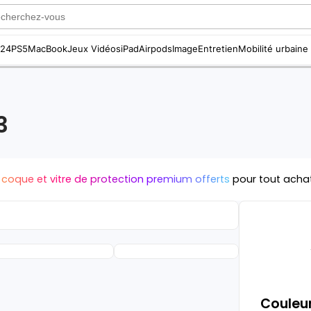
S24
PS5
MacBook
Jeux Vidéos
iPad
Airpods
Image
Entretien
Mobilité urbaine
3
 coque et vitre de protection premium offerts
pour tout acha
Couleur