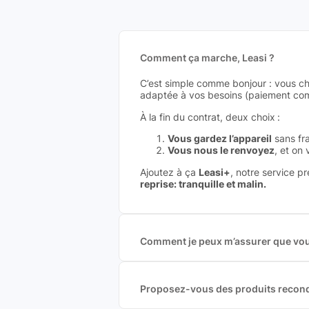
Comment ça marche, Leasi ?
C’est simple comme bonjour : vous ch
adaptée à vos besoins (paiement comp
À la fin du contrat, deux choix :
Vous gardez l’appareil
sans fra
Vous nous le renvoyez
, et on
Ajoutez à ça
Leasi+
, notre service p
reprise: tranquille et malin.
Comment je peux m’assurer que vous
Nous sommes connecté à l’ensemble 
offres et vous garantir le meilleur p
commission est exclusivement payé p
Proposez-vous des produits recond
Nous proposons des produits neufs e