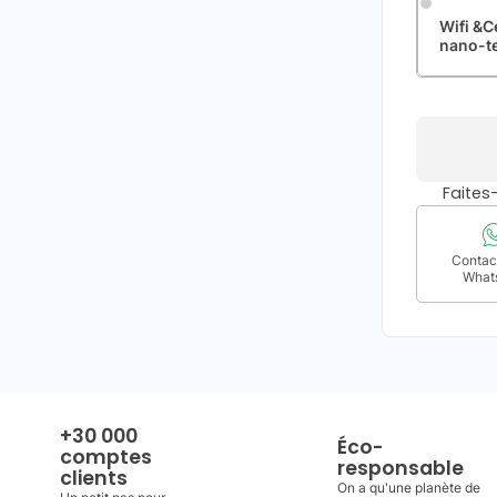
Wifi &C
nano-t
Faite
Contact
What
+30 000
Éco-
comptes
responsable
clients
On a qu'une planète de