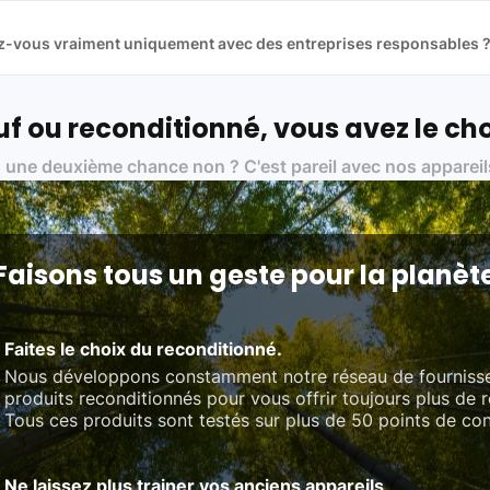
 et du reconditionné de haute qualité
llez-vous vraiment uniquement avec des entreprises responsables 
artenaires avec soin, et
on travaille uniquement avec des acteurs 
ue, et de qualité.
 nos partenaires :
f ou reconditionné, vous avez le cho
01 pour le traitement des déchets électroniques (DEEE)
 une deuxième chance non ? C'est pareil avec nos appareil
on des standards rigoureux (80 à 100 points de contrôle en fonction d
 et du référentiel QualiRepar (bonus réparation)
Faisons tous un geste pour la planèt
Faites le choix du reconditionné.
Nous développons constamment notre réseau de fourniss
produits reconditionnés pour vous offrir toujours plus de 
Tous ces produits sont testés sur plus de 50 points de con
Ne laissez plus trainer vos anciens appareils