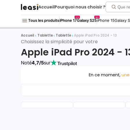
Accueil
Pourquoi nous choisir ?
new
new
Tous les produits
iPhone 17
Galaxy S25
iPhone 15
Galaxy 
Accueil
Tablette
Tablette
Apple iPad Pro 2024 - 13
Choisissez la simplicité pour votre
Apple iPad Pro 2024 - 1
Noté
4,7/5
sur
En ce moment,
une