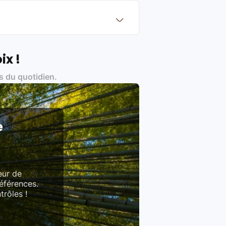
?
Français et Européen, engagés dans
ix !
s du quotidien.
es produits)
e
eur de
références.
trôles !