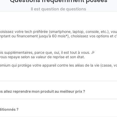
Questions fréquemment posées
Il est question de questions
oisissez votre tech préférée (smartphone, laptop, console, etc.), vo
tant ou financement jusqu'à 60 mois*), choisissez vos options et c’e
is supplémentaires, parce que, oui, il est tout à vous. 🎉
 vous repaye selon sa valeur de reprise et son état.
remium qui protège votre appareil contre les aléas de la vie (casse, v
 allez reprendre mon produit au meilleur prix ?
des plus gros acteurs européens du marché ce qui nous permet de
rix de rachat. De plus, nous sommes rémunéré à la commission sur la v
ar les acheteurs).
itionnés ?
t reconditionnés. Nous travaillons exclusivement avec des fourniss