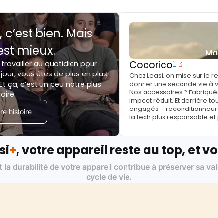
, c’est bien. Mais
est mieux.
Ma
Cocorico
 travailler au quotidien pour
jour, vous êtes de plus en plus
Chez Leasi, on mise sur le 
Et ça, c’est un peu notre plus
donner une seconde vie à vo
Nos accessoires ? Fabriqués
toire.
impact réduit. Et derrière to
engagés – reconditionneurs, 
e histoire
la tech plus responsable et
si
+
, votre appareil reste au top, et vo
t la durabilité de votre appareil contribue à préserver sa va
cycle de vie.