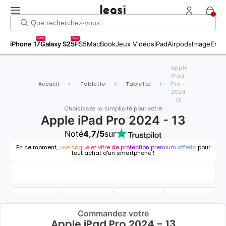
new
new
iPhone 17
Galaxy S25
PS5
MacBook
Jeux Vidéos
iPad
Airpods
Image
Entr
Apple
iPad
Accueil
Tablette
Tablette
Pro
2024
- 13
Choisissez la simplicité pour votre
Apple iPad Pro 2024 - 13
Noté
4,7/5
sur
En ce moment,
une coque et vitre de protection premium offerts
pour
tout achat d'un smartphone !
Commandez votre
Apple iPad Pro 2024 - 13