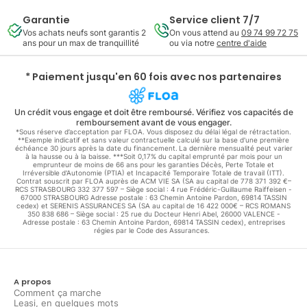
Garantie
Service client 7/7
Vos achats neufs sont garantis 2
On vous attend au
09 74 99 72 75
ans pour un max de tranquillité
ou via notre
centre d'aide
* Paiement jusqu'en 60 fois avec nos partenaires
Un crédit vous engage et doit être remboursé. Vérifiez vos capacités de
remboursement avant de vous engager.
*Sous réserve d’acceptation par FLOA. Vous disposez du délai légal de rétractation.
**Exemple indicatif et sans valeur contractuelle calculé sur la base d'une première
échéance 30 jours après la date du financement. La dernière mensualité peut varier
à la hausse ou à la baisse. ***Soit 0,17% du capital emprunté par mois pour un
emprunteur de moins de 66 ans pour les garanties Décès, Perte Totale et
Irréversible d'Autonomie (PTIA) et Incapacité Temporaire Totale de travail (ITT).
Contrat souscrit par FLOA auprès de ACM VIE SA (SA au capital de 778 371 392 €–
RCS STRASBOURG 332 377 597 – Siège social : 4 rue Frédéric-Guillaume Raiffeisen -
67000 STRASBOURG Adresse postale : 63 Chemin Antoine Pardon, 69814 TASSIN
cedex) et SERENIS ASSURANCES SA (SA au capital de 16 422 000€ – RCS ROMANS
350 838 686 – Siège social : 25 rue du Docteur Henri Abel, 26000 VALENCE -
Adresse postale : 63 Chemin Antoine Pardon, 69814 TASSIN cedex), entreprises
régies par le Code des Assurances.
A propos
Comment ça marche
Leasi, en quelques mots