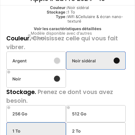
Couleur :
Noir sidéral
Stockage :
1 To
Type
:
Wifi &Cellulaire & écran nano-
texturé
Voir les caractéristiques détaillées
Modèle disponible avec d'autres
Couleur.
Choisissez celle qui vous fait
options
vibrer.
Argent
Noir sidéral
Noir
Stockage.
Prenez ce dont vous avez
besoin.
256 Go
512 Go
1 To
2 To