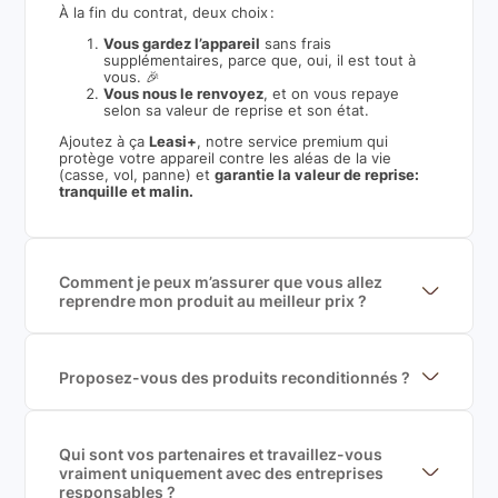
À la fin du contrat, deux choix :
Vous gardez l’appareil
sans frais
supplémentaires, parce que, oui, il est tout à
vous. 🎉
Vous nous le renvoyez
, et on vous repaye
selon sa valeur de reprise et son état.
Ajoutez à ça
Leasi+
, notre service premium qui
protège votre appareil contre les aléas de la vie
(casse, vol, panne) et
garantie la valeur de reprise:
tranquille et malin.
Comment je peux m’assurer que vous allez
reprendre mon produit au meilleur prix ?
Nous sommes connecté à l’ensemble des plus gros
acteurs européens du marché ce qui nous permet de
mettre en concurrence de nombreuse offres et vous
garantir le meilleur prix de rachat. De plus, nous
Proposez-vous des produits reconditionnés ?
sommes rémunéré à la commission sur la valeur de
Nous proposons des produits neufs et
rachat du produit (cette commission est
reconditionnés. Nous travaillons exclusivement avec
exclusivement payé par les acheteurs).
des fournisseurs de renoms, ne proposons que des
produits officiels de grandes marques et du
Qui sont vos partenaires et travaillez-vous
reconditionné de haute qualité
vraiment uniquement avec des entreprises
responsables ?