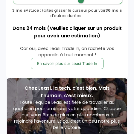
3 mois
Astuce : Faites glisser le curseur pour voir
36 mois
d'autres durées
Dans
24
mois
(Veuillez cliquer sur un produit
pour avoir une estimation)
Car oui, avec Leasi Trade In, on rachète vos
appareils à tout moment !
En savoir plus sur Leasi Trade In
Chez Leasi, la tech, c’est bien. Mais
l’humain, c’est mieux.
Toute l'équipe Leasi est fière de travailler au
quotidien pour améliorer votre quotidien. Chaque
jour, vous êtes de plus en plus nombreux à
rejoindre l’aventure. Et ça, c’est un peu notre plus
belle victoire.