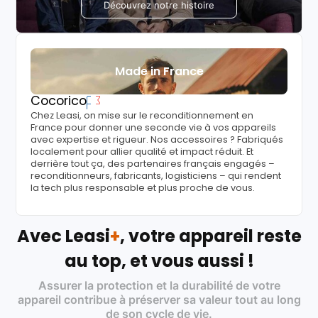
Découvrez notre histoire
Made in France
Cocorico
Chez Leasi, on mise sur le reconditionnement en
France pour donner une seconde vie à vos appareils
avec expertise et rigueur. Nos accessoires ? Fabriqués
localement pour allier qualité et impact réduit. Et
derrière tout ça, des partenaires français engagés –
reconditionneurs, fabricants, logisticiens – qui rendent
la tech plus responsable et plus proche de vous.
Avec Leasi
+
, votre appareil reste
au top, et vous aussi !
Assurer la protection et la durabilité de votre
appareil contribue à préserver sa valeur tout au long
de son cycle de vie.