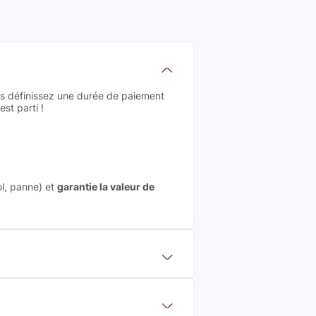
us définissez une durée de paiement
st parti !
ol, panne) et
garantie la valeur de
 mettre en concurrence de nombreuse
aleur de rachat du produit (cette