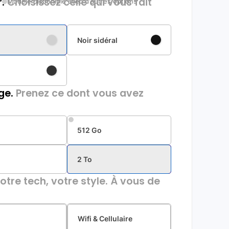
.
Choisissez celle qui vous fait
Modèle disponible avec d'autres options
Noir sidéral
ge.
Prenez ce dont vous avez
512 Go
2 To
otre tech, votre style. À vous de
Wifi & Cellulaire