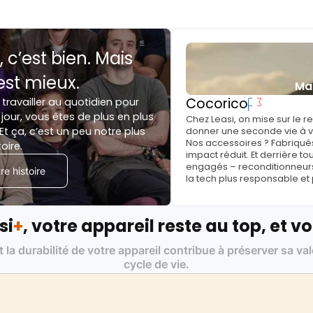
, c’est bien. Mais
est mieux.
Ma
Cocorico
 travailler au quotidien pour
jour, vous êtes de plus en plus
Chez Leasi, on mise sur le 
Et ça, c’est un peu notre plus
donner une seconde vie à vo
Nos accessoires ? Fabriqués
toire.
impact réduit. Et derrière to
engagés – reconditionneurs, 
e histoire
la tech plus responsable et
si
+
, votre appareil reste au top, et vo
t la durabilité de votre appareil contribue à préserver sa va
cycle de vie.