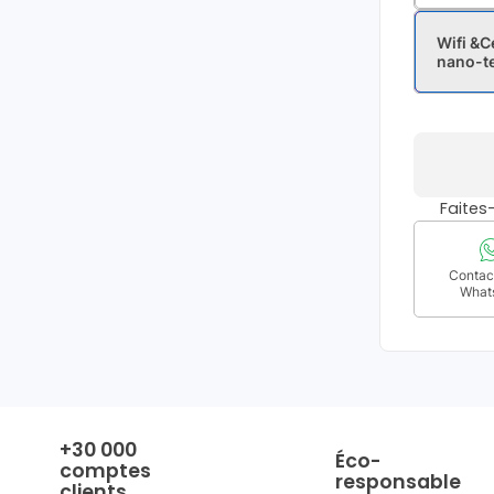
Wifi &C
nano-t
Faite
Contact
What
+30 000
Éco-
comptes
responsable
clients