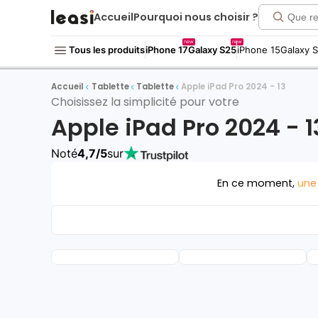
Accueil
Pourquoi nous choisir ?
new
new
Tous les produits
iPhone 17
Galaxy S25
iPhone 15
Galaxy 
Accueil
Tablette
Tablette
Apple iPad Pro 2024 - 13
Choisissez la simplicité pour votre
Apple iPad Pro 2024 - 1
Noté
4,7/5
sur
En ce moment,
une