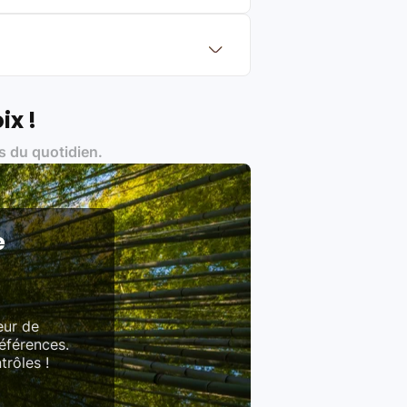
eurs de renoms, ne proposons que des
?
Français et Européen, engagés dans
ix !
s du quotidien.
es produits)
e
eur de
références.
trôles !