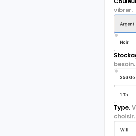
Couleur
vibrer.
Argent
Noir
Stocka
besoin.
256 Go
1 To
Type.
V
choisir.
Wifi