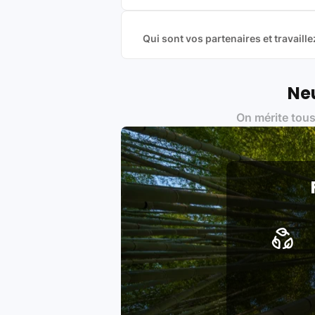
Nous proposons des produits neufs e
produits officiels de grandes marques
Qui sont vos partenaires et travai
Oui, chez Leasi, on sélectionne nos p
une démarche écoresponsable, éthiq
Labels environnementaux & qualité de
Neu
Certifications ADEME / ISO 140
On mérite tous
Produits testés et vérifiés sel
Respect des normes RAEE, RoHS,