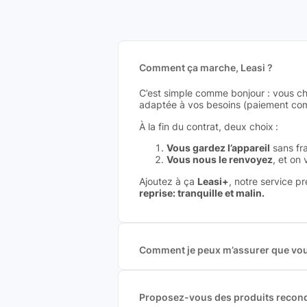
Comment ça marche, Leasi ?
C’est simple comme bonjour : vous ch
adaptée à vos besoins (paiement comp
À la fin du contrat, deux choix :
Vous gardez l’appareil
sans fra
Vous nous le renvoyez
, et on
Ajoutez à ça
Leasi+
, notre service p
reprise: tranquille et malin.
Comment je peux m’assurer que vous
Nous sommes connecté à l’ensemble 
offres et vous garantir le meilleur p
commission est exclusivement payé p
Proposez-vous des produits recond