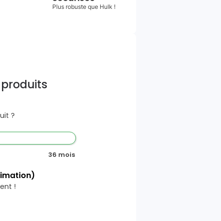
Plus robuste que Hulk !
 produits
it ?
36 mois
timation)
ent !