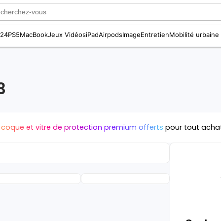
S24
PS5
MacBook
Jeux Vidéos
iPad
Airpods
Image
Entretien
Mobilité urbaine
3
 coque et vitre de protection premium offerts
pour tout acha