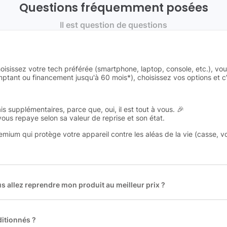
Questions fréquemment posées
Il est question de questions
oisissez votre tech préférée (smartphone, laptop, console, etc.), vo
tant ou financement jusqu'à 60 mois*), choisissez vos options et c’e
is supplémentaires, parce que, oui, il est tout à vous. 🎉
 vous repaye selon sa valeur de reprise et son état.
remium qui protège votre appareil contre les aléas de la vie (casse, v
 allez reprendre mon produit au meilleur prix ?
des plus gros acteurs européens du marché ce qui nous permet de
rix de rachat. De plus, nous sommes rémunéré à la commission sur la v
ar les acheteurs).
itionnés ?