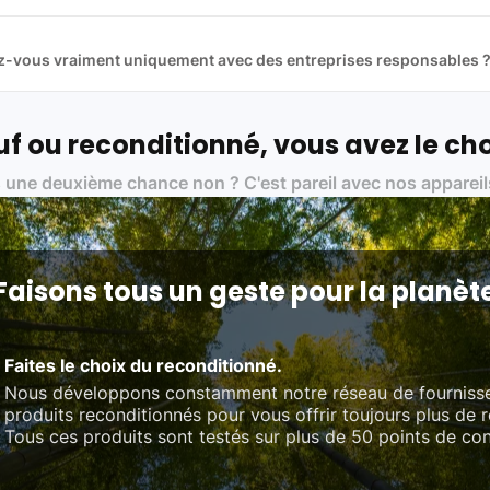
t reconditionnés. Nous travaillons exclusivement avec des fourniss
 et du reconditionné de haute qualité
llez-vous vraiment uniquement avec des entreprises responsables 
artenaires avec soin, et
on travaille uniquement avec des acteurs 
ue, et de qualité.
 nos partenaires :
f ou reconditionné, vous avez le cho
01 pour le traitement des déchets électroniques (DEEE)
 une deuxième chance non ? C'est pareil avec nos appareil
on des standards rigoureux (80 à 100 points de contrôle en fonction d
 et du référentiel QualiRepar (bonus réparation)
Faisons tous un geste pour la planèt
Faites le choix du reconditionné.
Nous développons constamment notre réseau de fourniss
produits reconditionnés pour vous offrir toujours plus de 
Tous ces produits sont testés sur plus de 50 points de con