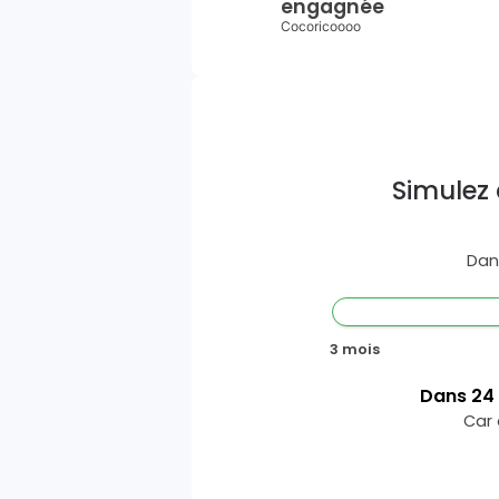
engagnée
Cocoricoooo
Simulez 
Dan
3 mois
Dans
24
Car 