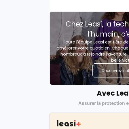
Chez Leasi, la tech
l’humain, c’
Toute l'équipe Leasi est fière de
améliorer votre quotidien. Chaque 
nombreux à rejoindre l’aventure. 
belle vic
Découvrez notr
Avec Lea
Assurer la protection e