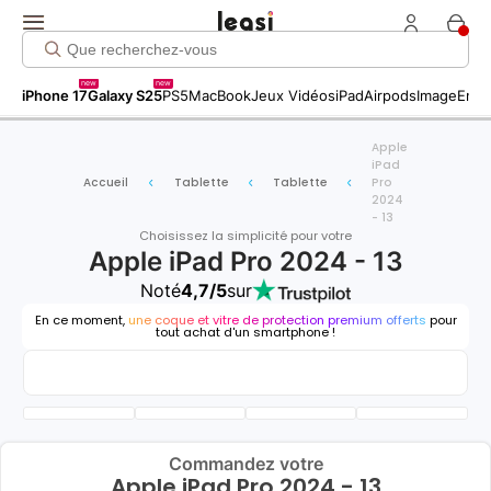
new
new
iPhone 17
Galaxy S25
PS5
MacBook
Jeux Vidéos
iPad
Airpods
Image
Entr
Apple
iPad
Accueil
Tablette
Tablette
Pro
2024
- 13
Choisissez la simplicité pour votre
Apple iPad Pro 2024 - 13
Noté
4,7/5
sur
En ce moment,
une coque et vitre de protection premium offerts
pour
tout achat d'un smartphone !
Commandez votre
Apple iPad Pro 2024 - 13