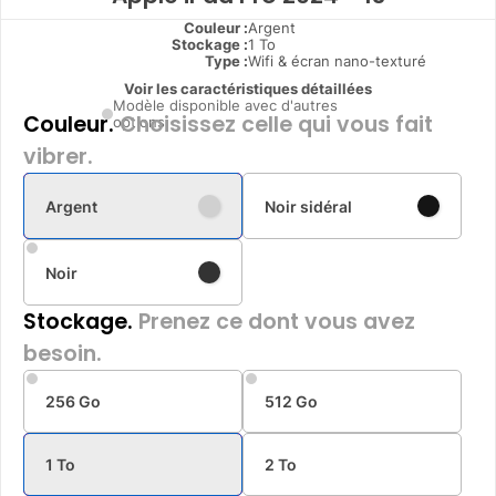
Couleur :
Argent
Stockage :
1 To
Type
:
Wifi & écran nano-texturé
Voir les caractéristiques détaillées
Modèle disponible avec d'autres
Couleur.
Choisissez celle qui vous fait
options
vibrer.
Argent
Noir sidéral
Noir
Stockage.
Prenez ce dont vous avez
besoin.
256 Go
512 Go
1 To
2 To