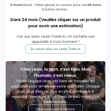
3 mois
Astuce : Faites glisser le curseur pour voir
36 mois
d'autres durées
Dans
24
mois
(Veuillez cliquer sur un produit
pour avoir une estimation)
Car oui, avec Leasi Trade In, on rachète vos
appareils à tout moment !
En savoir plus sur Leasi Trade In
Chez Leasi, la tech, c’est bien. Mais
l’humain, c’est mieux.
Toute l'équipe Leasi est fière de travailler au
quotidien pour améliorer votre quotidien. Chaque
jour, vous êtes de plus en plus nombreux à
rejoindre l’aventure. Et ça, c’est un peu notre plus
belle victoire.
Découvrez notre histoire