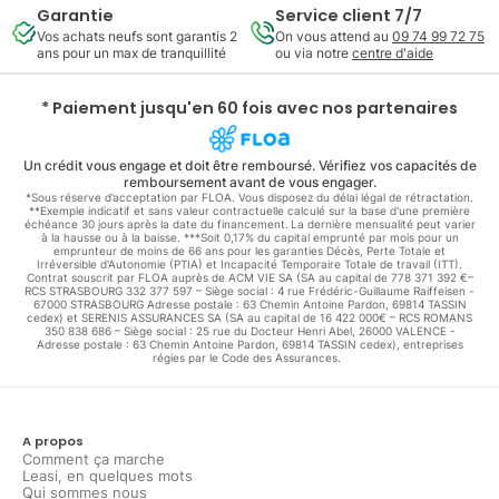
Garantie
Service client 7/7
Vos achats neufs sont garantis 2
On vous attend au
09 74 99 72 75
ans pour un max de tranquillité
ou via notre
centre d'aide
* Paiement jusqu'en 60 fois avec nos partenaires
Un crédit vous engage et doit être remboursé. Vérifiez vos capacités de
remboursement avant de vous engager.
*Sous réserve d’acceptation par FLOA. Vous disposez du délai légal de rétractation.
**Exemple indicatif et sans valeur contractuelle calculé sur la base d'une première
échéance 30 jours après la date du financement. La dernière mensualité peut varier
à la hausse ou à la baisse. ***Soit 0,17% du capital emprunté par mois pour un
emprunteur de moins de 66 ans pour les garanties Décès, Perte Totale et
Irréversible d'Autonomie (PTIA) et Incapacité Temporaire Totale de travail (ITT).
Contrat souscrit par FLOA auprès de ACM VIE SA (SA au capital de 778 371 392 €–
RCS STRASBOURG 332 377 597 – Siège social : 4 rue Frédéric-Guillaume Raiffeisen -
67000 STRASBOURG Adresse postale : 63 Chemin Antoine Pardon, 69814 TASSIN
cedex) et SERENIS ASSURANCES SA (SA au capital de 16 422 000€ – RCS ROMANS
350 838 686 – Siège social : 25 rue du Docteur Henri Abel, 26000 VALENCE -
Adresse postale : 63 Chemin Antoine Pardon, 69814 TASSIN cedex), entreprises
régies par le Code des Assurances.
A propos
Comment ça marche
Leasi, en quelques mots
Qui sommes nous