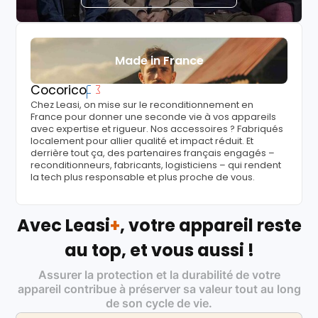
Made in France
Cocorico
Chez Leasi, on mise sur le reconditionnement en
France pour donner une seconde vie à vos appareils
avec expertise et rigueur. Nos accessoires ? Fabriqués
localement pour allier qualité et impact réduit. Et
derrière tout ça, des partenaires français engagés –
reconditionneurs, fabricants, logisticiens – qui rendent
la tech plus responsable et plus proche de vous.
Avec Leasi
+
, votre appareil reste
au top, et vous aussi !
Assurer la protection et la durabilité de votre
appareil contribue à préserver sa valeur tout au long
de son cycle de vie.