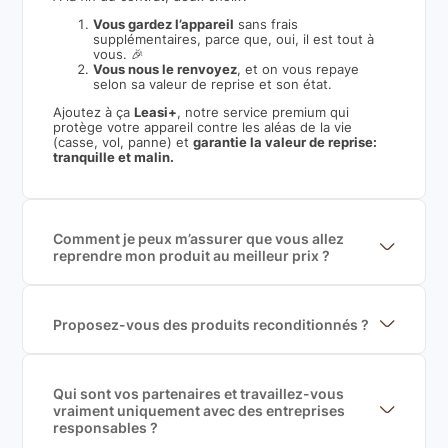
Vous gardez l’appareil
sans frais
supplémentaires, parce que, oui, il est tout à
vous. 🎉
Vous nous le renvoyez
, et on vous repaye
selon sa valeur de reprise et son état.
Ajoutez à ça
Leasi+
, notre service premium qui
protège votre appareil contre les aléas de la vie
(casse, vol, panne) et
garantie la valeur de reprise:
tranquille et malin.
Comment je peux m’assurer que vous allez
reprendre mon produit au meilleur prix ?
Nous sommes connecté à l’ensemble des plus gros
acteurs européens du marché ce qui nous permet de
mettre en concurrence de nombreuse offres et vous
garantir le meilleur prix de rachat. De plus, nous
Proposez-vous des produits reconditionnés ?
sommes rémunéré à la commission sur la valeur de
Nous proposons des produits neufs et
rachat du produit (cette commission est
reconditionnés. Nous travaillons exclusivement avec
exclusivement payé par les acheteurs).
des fournisseurs de renoms, ne proposons que des
produits officiels de grandes marques et du
Qui sont vos partenaires et travaillez-vous
reconditionné de haute qualité
vraiment uniquement avec des entreprises
responsables ?
Oui, chez Leasi, on sélectionne nos partenaires avec