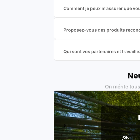
Comment je peux m’assurer que vous
Nous sommes connecté à l’ensemble 
offres et vous garantir le meilleur p
commission est exclusivement payé p
Proposez-vous des produits recond
Nous proposons des produits neufs e
produits officiels de grandes marques
Qui sont vos partenaires et travai
Oui, chez Leasi, on sélectionne nos p
une démarche écoresponsable, éthiq
Labels environnementaux & qualité de
Neu
Certifications ADEME / ISO 140
On mérite tous
Produits testés et vérifiés sel
Respect des normes RAEE, RoHS,