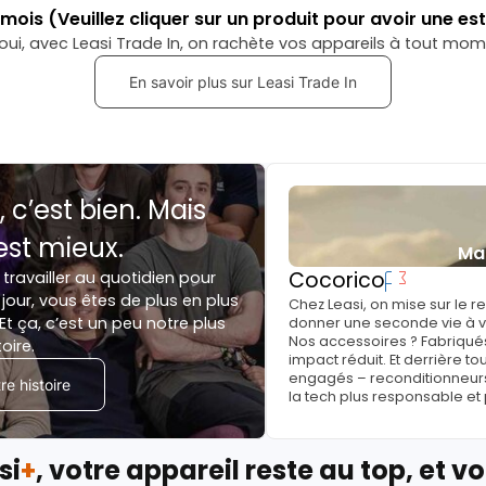
mois
(Veuillez cliquer sur un produit pour avoir une es
oui, avec Leasi Trade In, on rachète vos appareils à tout mom
En savoir plus sur Leasi Trade In
, c’est bien. Mais
est mieux.
Ma
Cocorico
 travailler au quotidien pour
jour, vous êtes de plus en plus
Chez Leasi, on mise sur le 
Et ça, c’est un peu notre plus
donner une seconde vie à vo
Nos accessoires ? Fabriqués
toire.
impact réduit. Et derrière to
engagés – reconditionneurs, 
e histoire
la tech plus responsable et
si
+
, votre appareil reste au top, et vo