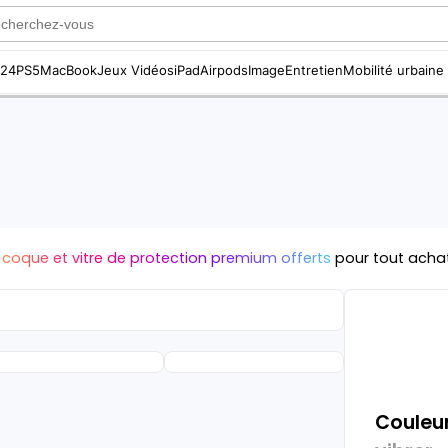
S24
PS5
MacBook
Jeux Vidéos
iPad
Airpods
Image
Entretien
Mobilité urbaine
 coque et vitre de protection premium offerts
pour tout acha
Couleur