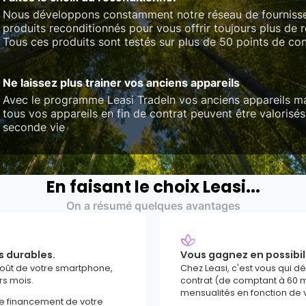
Nous développons constamment notre réseau de fourniss
produits reconditionnés pour vous offrir toujours plus de 
Tous ces produits sont testés sur plus de 50 points de con
Ne laissez plus trainer vos anciens appareils
Avec le programme Leasi TradeIn vos anciens appareils ma
tous vos appareils en fin de contrat peuvent être valorisés
seconde vie
En faisant le choix Leasi...
On a résumé quelques avantages
s durables.
Vous gagnez en possibil
coût de votre smartphone,
Chez Leasi, c'est vous qui d
rs mois.
contrat (de comptant à 60 m
mensualités en fonction de 
le financement de votre