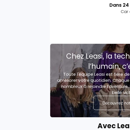
Dans
24
Car 
Chez Leasi, la tech
l’humain, c’
Toute l'équipe Leasi est fière de
améliorer votre quotidien. Chaque 
nombreux à rejoindre l’aventure. 
belle vic
Découvrez notr
Avec Lea