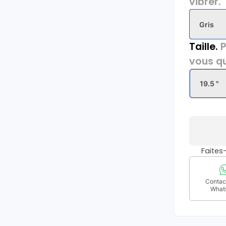
vibrer.
Gris
Taille.
P
vous qu
19.5 "
Faite
Contact
What