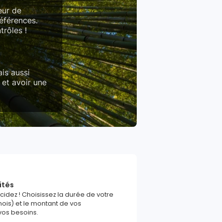
eur de
références.
trôles !
is aussi
 et avoir une
ités
écidez ! Choisissez la durée de votre
ois) et le montant de vos
vos besoins.