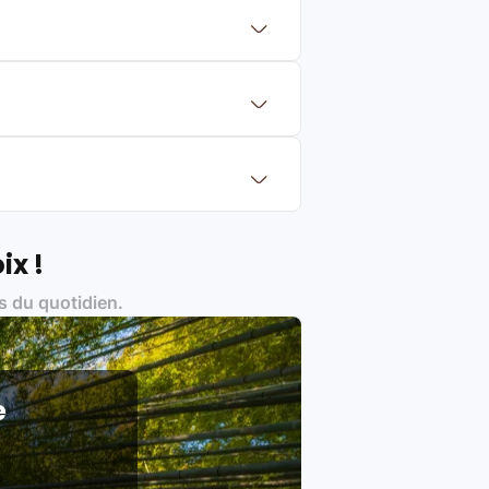
 mettre en concurrence de nombreuse
aleur de rachat du produit (cette
eurs de renoms, ne proposons que des
?
Français et Européen, engagés dans
ix !
s du quotidien.
es produits)
e