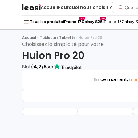
Accueil
Pourquoi nous choisir ?
new
new
Tous les produits
iPhone 17
Galaxy S25
iPhone 15
Galaxy 
Accueil
Tablette
Tablette
Huion Pro 20
Choisissez la simplicité pour votre
Huion Pro 20
Noté
4,7/5
sur
En ce moment,
une