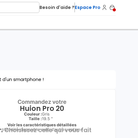
Besoin d'aide ?
Espace Pro
t d'un smartphone !
Commandez votre
Huion Pro 20
Couleur :
Gris
Taille :
19.5 "
Voir les caractéristiques détaillées
.
Choisissez celle qui vous fait
Modèle disponible avec d'autres options