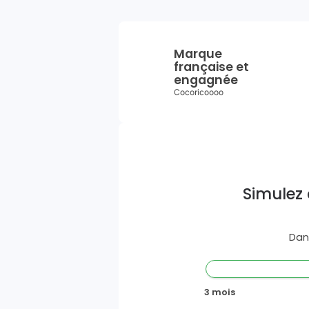
Marque
française et
engagnée
Cocoricoooo
Simulez 
Dan
3 mois