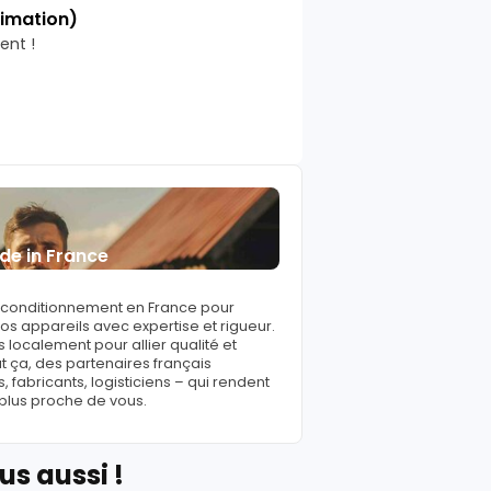
timation)
ent !
de in France
reconditionnement en France pour
s appareils avec expertise et rigueur.
 localement pour allier qualité et
ut ça, des partenaires français
fabricants, logisticiens – qui rendent
 plus proche de vous.
us aussi !