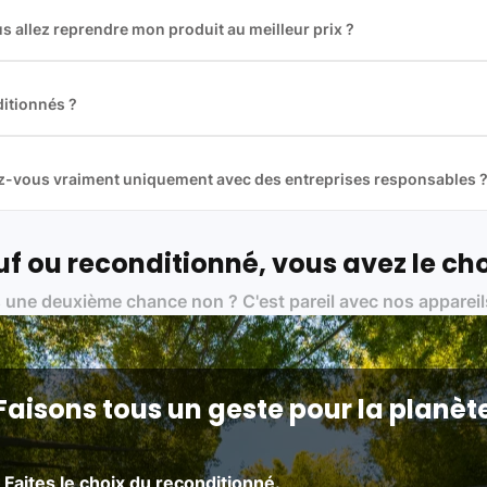
 allez reprendre mon produit au meilleur prix ?
des plus gros acteurs européens du marché ce qui nous permet de
rix de rachat. De plus, nous sommes rémunéré à la commission sur la v
ar les acheteurs).
itionnés ?
t reconditionnés. Nous travaillons exclusivement avec des fourniss
 et du reconditionné de haute qualité
llez-vous vraiment uniquement avec des entreprises responsables 
artenaires avec soin, et
on travaille uniquement avec des acteurs 
ue, et de qualité.
 nos partenaires :
f ou reconditionné, vous avez le cho
01 pour le traitement des déchets électroniques (DEEE)
 une deuxième chance non ? C'est pareil avec nos appareil
on des standards rigoureux (80 à 100 points de contrôle en fonction d
 et du référentiel QualiRepar (bonus réparation)
Faisons tous un geste pour la planèt
Faites le choix du reconditionné.