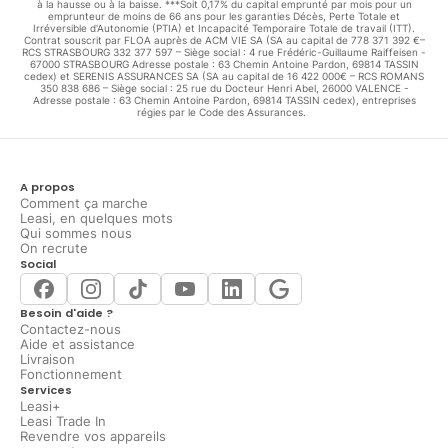
à la hausse ou à la baisse. ***Soit 0,17% du capital emprunté par mois pour un
emprunteur de moins de 66 ans pour les garanties Décès, Perte Totale et
Irréversible d'Autonomie (PTIA) et Incapacité Temporaire Totale de travail (ITT).
Contrat souscrit par FLOA auprès de ACM VIE SA (SA au capital de 778 371 392 €–
RCS STRASBOURG 332 377 597 – Siège social : 4 rue Frédéric-Guillaume Raiffeisen -
67000 STRASBOURG Adresse postale : 63 Chemin Antoine Pardon, 69814 TASSIN
cedex) et SERENIS ASSURANCES SA (SA au capital de 16 422 000€ – RCS ROMANS
350 838 686 – Siège social : 25 rue du Docteur Henri Abel, 26000 VALENCE -
Adresse postale : 63 Chemin Antoine Pardon, 69814 TASSIN cedex), entreprises
régies par le Code des Assurances.
A propos
Comment ça marche
Leasi, en quelques mots
Qui sommes nous
On recrute
Social
Besoin d'aide ?
Contactez-nous
Aide et assistance
Livraison
Fonctionnement
Services
Leasi+
Leasi Trade In
Revendre vos appareils