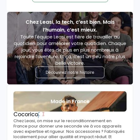
Chez Leasi, la tech, c’est bien. Mais
l’humain, c’est mieux.
Toute l'équipe Leasi est fière de travailler au
quotidien pour améliorer votre quotidien. Chaque
jour, vous êtes de plus en plus nombreux à
rejoindre l’aventure. Et ça, c’est un peu notre plus
belle victoire.
Découvrez notre histoire
Made in France
Cocorico
Chez Leasi, on mise sur le reconditionnement en
France pour donner une seconde vie à vos appareils
avec expertise et rigueur. Nos accessoires ? Fabriqués
localement pour allier qualité et impact réduit. Et