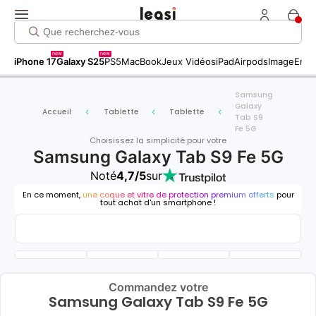
new
new
iPhone 17
Galaxy S25
PS5
MacBook
Jeux Vidéos
iPad
Airpods
Image
Entr
Samsung
Galaxy
Accueil
Tablette
Tablette
Tab S9
Fe 5G
Choisissez la simplicité pour votre
Samsung Galaxy Tab S9 Fe 5G
Noté
4,7/5
sur
En ce moment,
une coque et vitre de protection premium offerts
pour
tout achat d'un smartphone !
Commandez votre
Samsung Galaxy Tab S9 Fe 5G