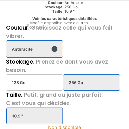
Couleur :
Anthracite
Stockage :
256 Go
Taille :
10.9 "
Voir les caractéristiques détaillées
Modèle disponible avec d'autres
Couleur.
Choisissez celle qui vous fait
options
vibrer.
Anthracite
Stockage.
Prenez ce dont vous avez
besoin.
128 Go
256 Go
Taille.
Petit, grand ou juste parfait.
C'est vous qui décidez.
10.9 "
Non disponible