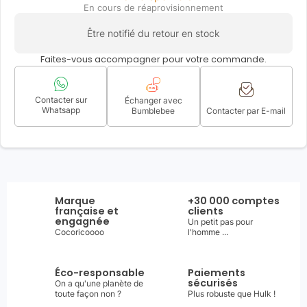
En cours de réaprovisionnement
Être notifié du retour en stock
Faites-vous accompagner pour votre commande.
Contacter sur
Échanger avec
Whatsapp
Bumblebee
Contacter par E-mail
Marque
+30 000 comptes
française et
clients
engagnée
Un petit pas pour
Cocoricoooo
l'homme ...
Éco-responsable
Paiements
sécurisés
On a qu'une planète de
toute façon non ?
Plus robuste que Hulk !