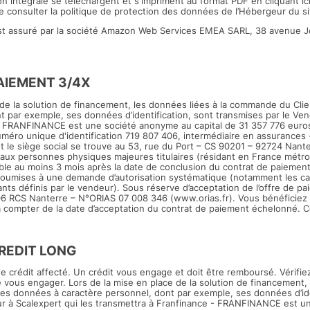
ion intégrale se téléchargent et s'impriment au format PDF en cliquant
ic
 consulter la politique de protection des données de l’Hébergeur du si
st assuré par la société Amazon Web Services EMEA SARL, 38 avenue 
AIEMENT 3/4X
 de la solution de financement, les données liées à la commande du Cli
t par exemple, ses données d’identification, sont transmises par le Ven
- FRANFINANCE est une société anonyme au capital de 31 357 776 euros
éro unique d'identification 719 807 406, intermédiaire en assurances 
le siège social se trouve au 53, rue du Port – CS 90201 – 92724 Nante
 aux personnes physiques majeures titulaires (résidant en France mét
able au moins 3 mois après la date de conclusion du contrat de paiemen
 soumises à une demande d’autorisation systématique (notamment les car
ts définis par le vendeur). Sous réserve d’acceptation de l’offre de p
6 RCS Nanterre – N°ORIAS 07 008 346 (www.orias.fr). Vous bénéficiez d
 à compter de la date d’acceptation du contrat de paiement échelonné. C
REDIT LONG
de crédit affecté. Un crédit vous engage et doit être remboursé. Vérifie
ous engager. Lors de la mise en place de la solution de financement, 
es données à caractère personnel, dont par exemple, ses données d’ide
ur à Scalexpert qui les transmettra à Franfinance - FRANFINANCE est 