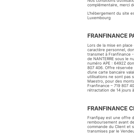
Nos conditions d’utilisat
complémentaire, merci de
L’hébergement du site e
Luxembourg
FRANFINANCE P
Lors de la mise en place
caractère personnel, don
transmet à Franfinance 
de NANTERRE sous le num
numéro APE : 6492Z dont 
807 406. Offre réservée
d’une carte bancaire val
utilisations ne sont pas
Maestro, pour des montan
Franfinance – 719 807 40
rétractation de 14 jours
FRANFINANCE C
Franfipay est une offre 
remboursement avant de v
commande du Client et s
transmises par le Vende