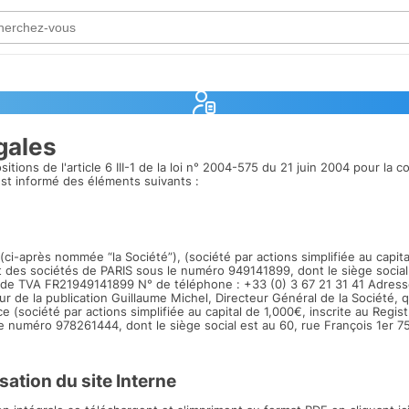
gales
ions de l'article 6 III-1 de la loi n° 2004-575 du 21 juin 2004 pour la 
est informé des éléments suivants :
(ci-après nommée “la Société”), (société par actions simplifiée au capita
des sociétés de PARIS sous le numéro 949141899, dont le siège social 
 de TVA FR21949141899 N° de téléphone : +33 (0) 3 67 21 31 41 Adresse
ur de la publication Guillaume Michel, Directeur Général de la Société, 
e (société par actions simplifiée au capital de 1,000€, inscrite au Reg
e numéro 978261444, dont le siège social est au 60, rue François 1er 7
isation du site Interne