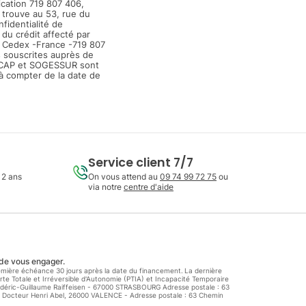
cation 719 807 406,
 trouve au 53, rue du
fidentialité de
du crédit affecté par
 Cedex -France -719 807
 souscrites auprès de
ECAP et SOGESSUR sont
à compter de la date de
Service client 7/7
 2 ans
On vous attend au
09 74 99 72 75
ou
via notre
centre d'aide
 de vous engager.
première échéance 30 jours après la date du financement. La dernière
te Totale et Irréversible d'Autonomie (PTIA) et Incapacité Temporaire
rédéric-Guillaume Raiffeisen - 67000 STRASBOURG Adresse postale : 63
 Docteur Henri Abel, 26000 VALENCE - Adresse postale : 63 Chemin