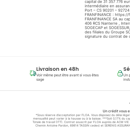
capital de 31 357 776 eu
intermédiaire en assuran
Port – CS 90201 – 92724 
FRANFINANCE : https://fr
FRANFINANCE SA au capit
406 RCS Nanterre , Inte
SOGECAP et SOGESSUR, 
des filiales du Groupe S
signature du contrat de c
Livraison en 48h
Sé
Voir même peut être avant si vous êtes
Un 
sage
inst
Un crédit vous e
*Sous réserve d’acceptation par FLOA. Vous disposez du délai légal 
mensualité peut varier à la hausse ou à la baisse. ***Soit 0,17% du 
Totale de travail (ITT). Contrat souscrit par FLOA auprès de ACM VI
Chemin Antoine Pardon, 69814 TASSIN cedex) et SERENIS ASSURANCE