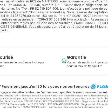
ros, immatriculée au RCS de NANTERRE sous le numéro unique d'identifi
ces - n° ORIAS 07 008 346, numéro APE : 6492Z dont le siège social se
Nanterre. No TVA : FR 82 719 807 406. Lien d’accès à la politique de con
anfipay.fr/e-credit/donnees-personnelles/. Sous réserve d’acceptation 
al de 31.357.776,00 euros -53 rue du Port -CS 90201 -92724 Nanterre
rmédiaire en assurance, n°ORIAS 07 008 346 (www.orias.fr). Assurances
entreprises régies par le Code des Assurances. FRANFINANCE, SOG
OCIETE GENERALE. Vous disposez d’un délai de rétractation de 14 jours 
rédit.
curisé
Garantie
partenaire de confiance à chaque
Vos achats neufs sont garantis
ant
pour un max de tranquillité
* Paiement jusqu'en 60 fois avec nos partenaires
ngage et doit être remboursé. Vérifiez vos capacités de remboursement avant
de rétractation. **Exemple indicatif et sans valeur contractuelle calculé sur la base d'une 
capital emprunté par mois pour un emprunteur de moins de 66 ans pour les garanties Décès, Per
E SA (SA au capital de 778 371 392 €– RCS STRASBOURG 332 377 597 – Siège social : 4 rue F
S SA (SA au capital de 16 422 000€ – RCS ROMANS 350 838 686 – Siège social : 25 rue du
Antoine Pardon, 69814 TASSIN cedex), entreprises régies par le Code des Assurances.