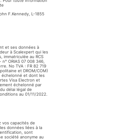
i
. Pour toute information
te
John F.Kennedy, L-1855
ent et ses données à
deur à Scalexpert qui les
, immatriculée au RCS
- n° ORIAS 07 008 346,
rre. No TVA : FR 82 719
ropolitaine et DROM/COM)
t échelonné et dont les
tes Visa Electron et
aiement échelonné par
u délai légal de
onditions au 01/11/2022.
z vos capacités de
les données liées à la
ntification, sont
une société anonyme au