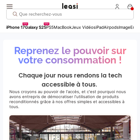
new
new
iPhone 17
Galaxy S25
PS5
MacBook
Jeux Vidéos
iPad
Airpods
Image
Entr
Reprenez le pouvoir sur
votre consommation !
Chaque jour nous rendons la tech
accessible à tous.
Nous croyons au pouvoir de l'accès, et c'est pourquoi nous
avons entrepris de démocratiser l'utilisation de produits
reconditionnés grâce à nos offres simples et accessibles à
tous.