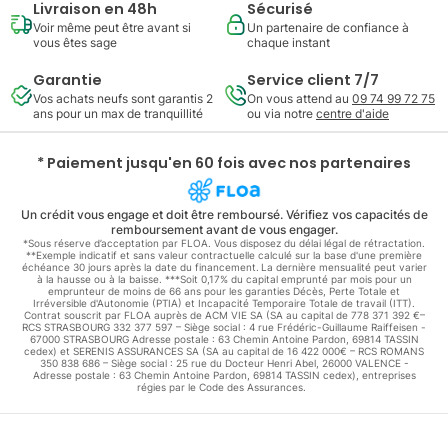
Livraison en 48h
Sécurisé
Voir même peut être avant si
Un partenaire de confiance à
vous êtes sage
chaque instant
Garantie
Service client 7/7
Vos achats neufs sont garantis 2
On vous attend au
09 74 99 72 75
ans pour un max de tranquillité
ou via notre
centre d'aide
* Paiement jusqu'en 60 fois avec nos partenaires
Un crédit vous engage et doit être remboursé. Vérifiez vos capacités de
remboursement avant de vous engager.
*Sous réserve d’acceptation par FLOA. Vous disposez du délai légal de rétractation.
**Exemple indicatif et sans valeur contractuelle calculé sur la base d'une première
échéance 30 jours après la date du financement. La dernière mensualité peut varier
à la hausse ou à la baisse. ***Soit 0,17% du capital emprunté par mois pour un
emprunteur de moins de 66 ans pour les garanties Décès, Perte Totale et
Irréversible d'Autonomie (PTIA) et Incapacité Temporaire Totale de travail (ITT).
Contrat souscrit par FLOA auprès de ACM VIE SA (SA au capital de 778 371 392 €–
RCS STRASBOURG 332 377 597 – Siège social : 4 rue Frédéric-Guillaume Raiffeisen -
67000 STRASBOURG Adresse postale : 63 Chemin Antoine Pardon, 69814 TASSIN
cedex) et SERENIS ASSURANCES SA (SA au capital de 16 422 000€ – RCS ROMANS
350 838 686 – Siège social : 25 rue du Docteur Henri Abel, 26000 VALENCE -
Adresse postale : 63 Chemin Antoine Pardon, 69814 TASSIN cedex), entreprises
régies par le Code des Assurances.