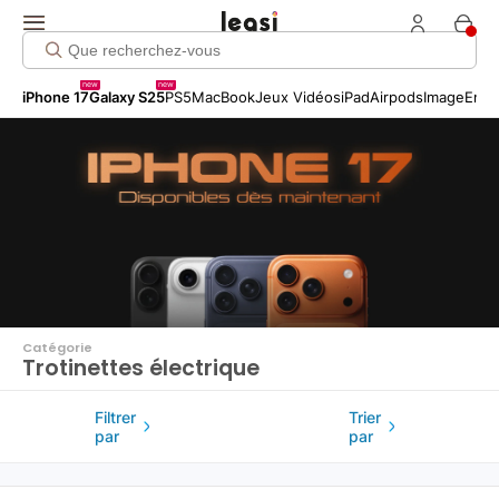
Click me!
new
new
iPhone 17
Galaxy S25
PS5
MacBook
Jeux Vidéos
iPad
Airpods
Image
Entr
Catégorie
Trotinettes électrique
Filtrer
Trier
par
par