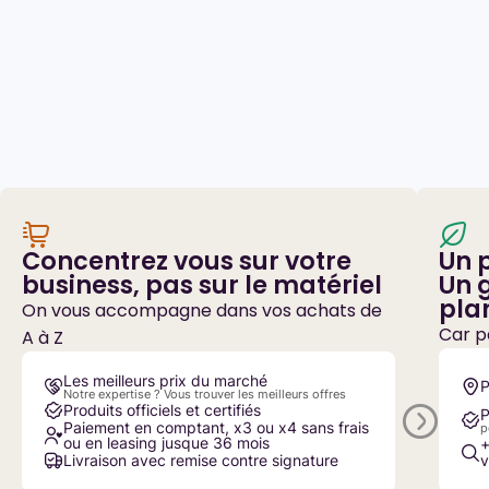
Concentrez vous sur votre
Un 
business, pas sur le matériel
Un 
pla
On vous accompagne dans vos achats de
Car pa
A à Z
Les meilleurs prix du marché
P
Notre expertise ? Vous trouver les meilleurs offres
Produits officiels et certifiés
P
Paiement en comptant, x3 ou x4 sans frais
p
ou en leasing jusque 36 mois
+
Livraison avec remise contre signature
v