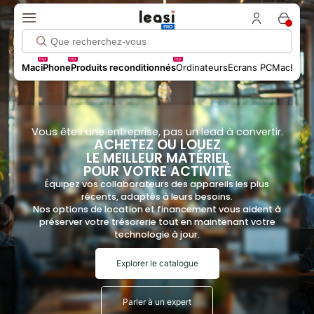
top
top
top
Mac
iPhone
Produits reconditionnés
Ordinateurs
Ecrans PC
MacBook 
Vous êtes une entreprise, pas un lead à convertir.
ACHETEZ OU LOUEZ
LE MEILLEUR
MATÉRIEL
POUR VOTRE ACTIVITÉ
Équipez vos collaborateurs des appareils les plus
récents, adaptés à leurs besoins.
Nos options de location et financement vous aident à
préserver votre trésorerie tout en maintenant votre
technologie à jour.
Explorer le catalogue
Parler à un expert