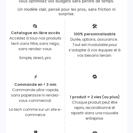
vous optimisez vos budgets sans perdre de temps.
Un modèle clair, pensé pour les pros, sans friction ni
surprise.
📂
🛠️
Catalogue en libre accès
100% personnalisable
Accédez à tous nos produits
Durée, options, assurance…
tech sans filtre, sans négo,
Tout est modulable pour
sans rendez-vous.
s’adapter à vos équipes et à
vos besoins terrain.
Simple, direct, pro.
⚡
🔁
Commande en < 3 min
Commande ultra-rapide,
sans paperasse ni rendez-
1 produit = 2 vies (ou plus)
vous commercial.
Chaque produit peut être
repris, reconditionné et
La tech comme sur un site e-
repartir dans une nouvelle
commerce.
entreprise.