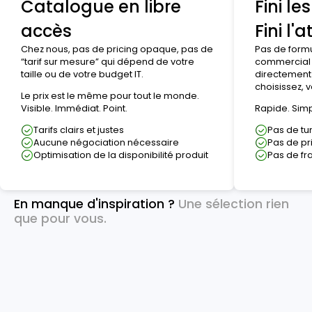
Catalogue en libre
Fini le
accès
Fini l'
Chez nous, pas de pricing opaque, pas de
Pas de formu
“tarif sur mesure” qui dépend de votre
commercial 
taille ou de votre budget IT.
directement
choisissez,
Le prix est le même pour tout le monde.
Visible. Immédiat. Point.
Rapide. Simp
Tarifs clairs et justes
Pas de tu
Aucune négociation nécessaire
Pas de pri
Optimisation de la disponibilité produit
Pas de fr
En manque d'inspiration ?
Une sélection rien
que pour vous.