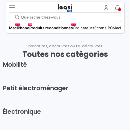
top
top
top
Mac
iPhone
Produits reconditionnés
Ordinateurs
Ecrans PC
MacBook 
Parcourez, découvrez ou re-découvrez
Toutes nos catégories
Mobilité
Petit électroménager
Électronique