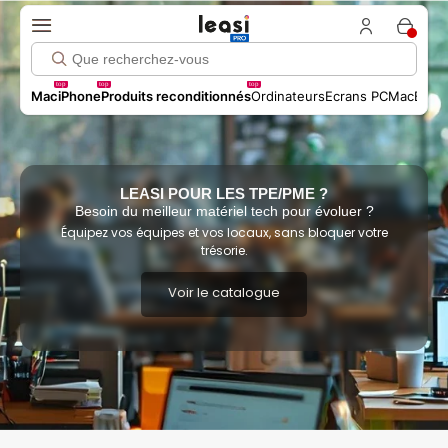
top
top
top
Mac
iPhone
Produits reconditionnés
Ordinateurs
Ecrans PC
MacBook 
LEASI POUR LES TPE/PME ?
Besoin du meilleur matériel tech pour évoluer ?
Équipez vos équipes et vos locaux, sans bloquer votre
trésorie.
Voir le catalogue