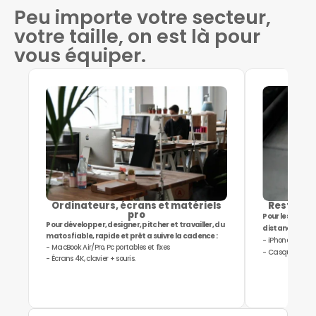
Peu importe votre secteur,
votre taille, on est là pour
vous équiper.
Ordinateurs, écrans et matériels
Rester co
pro
Pour les calls,
Pour développer, designer, pitcher et travailler, du
distance :
matos fiable, rapide et prêt a suivre la cadence :
- iPhone, Androi
- MacBook Air/Pro, Pc portables et fixes
- Casque micro,
- Écrans 4K, clavier + souris.