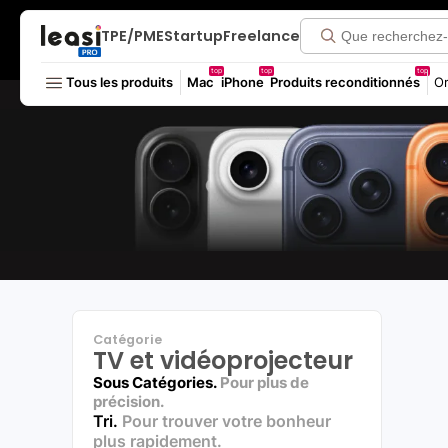
TPE/PME
Startup
Freelance
top
top
top
Tous les produits
Mac
iPhone
Produits reconditionnés
Or
Catégorie
TV et vidéoprojecteur
Sous Catégories.
Pour plus de
précision.
Tri.
Pour trouver votre bonheur
plus rapidement.