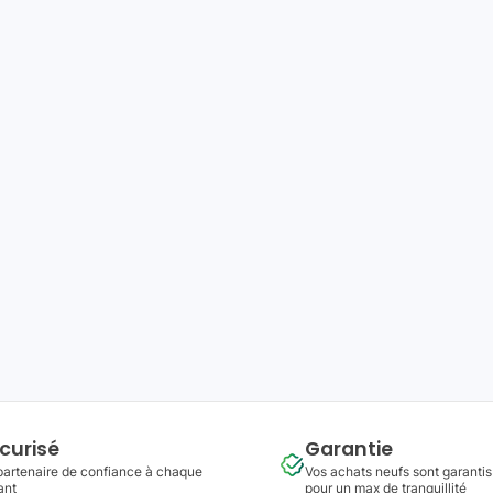
curisé
Garantie
partenaire de confiance à chaque
Vos achats neufs sont garantis
ant
pour un max de tranquillité