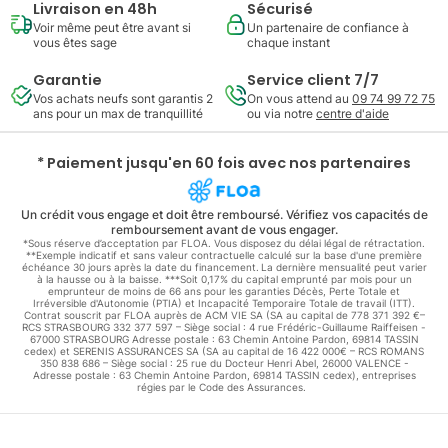
Livraison en 48h
Sécurisé
Voir même peut être avant si
Un partenaire de confiance à
vous êtes sage
chaque instant
Garantie
Service client 7/7
Vos achats neufs sont garantis 2
On vous attend au
09 74 99 72 75
ans pour un max de tranquillité
ou via notre
centre d'aide
* Paiement jusqu'en 60 fois avec nos partenaires
Un crédit vous engage et doit être remboursé. Vérifiez vos capacités de
remboursement avant de vous engager.
*Sous réserve d’acceptation par FLOA. Vous disposez du délai légal de rétractation.
**Exemple indicatif et sans valeur contractuelle calculé sur la base d'une première
échéance 30 jours après la date du financement. La dernière mensualité peut varier
à la hausse ou à la baisse. ***Soit 0,17% du capital emprunté par mois pour un
emprunteur de moins de 66 ans pour les garanties Décès, Perte Totale et
Irréversible d'Autonomie (PTIA) et Incapacité Temporaire Totale de travail (ITT).
Contrat souscrit par FLOA auprès de ACM VIE SA (SA au capital de 778 371 392 €–
RCS STRASBOURG 332 377 597 – Siège social : 4 rue Frédéric-Guillaume Raiffeisen -
67000 STRASBOURG Adresse postale : 63 Chemin Antoine Pardon, 69814 TASSIN
cedex) et SERENIS ASSURANCES SA (SA au capital de 16 422 000€ – RCS ROMANS
350 838 686 – Siège social : 25 rue du Docteur Henri Abel, 26000 VALENCE -
Adresse postale : 63 Chemin Antoine Pardon, 69814 TASSIN cedex), entreprises
régies par le Code des Assurances.