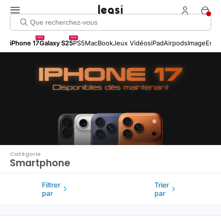
Click me!
new
new
iPhone 17
Galaxy S25
PS5
MacBook
Jeux Vidéos
iPad
Airpods
Image
Entr
Catégorie
Smartphone
Filtrer
Trier
par
par