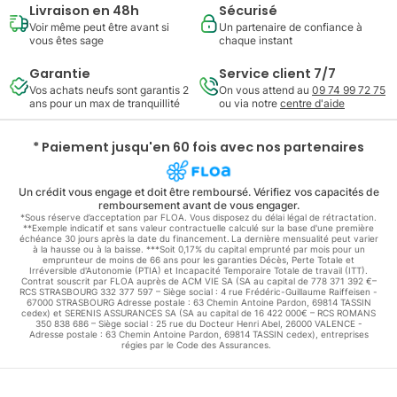
Livraison en 48h
Sécurisé
Voir même peut être avant si
Un partenaire de confiance à
vous êtes sage
chaque instant
Garantie
Service client 7/7
Vos achats neufs sont garantis 2
On vous attend au
09 74 99 72 75
ans pour un max de tranquillité
ou via notre
centre d'aide
* Paiement jusqu'en 60 fois avec nos partenaires
Un crédit vous engage et doit être remboursé. Vérifiez vos capacités de
remboursement avant de vous engager.
*Sous réserve d’acceptation par FLOA. Vous disposez du délai légal de rétractation.
**Exemple indicatif et sans valeur contractuelle calculé sur la base d'une première
échéance 30 jours après la date du financement. La dernière mensualité peut varier
à la hausse ou à la baisse. ***Soit 0,17% du capital emprunté par mois pour un
emprunteur de moins de 66 ans pour les garanties Décès, Perte Totale et
Irréversible d'Autonomie (PTIA) et Incapacité Temporaire Totale de travail (ITT).
Contrat souscrit par FLOA auprès de ACM VIE SA (SA au capital de 778 371 392 €–
RCS STRASBOURG 332 377 597 – Siège social : 4 rue Frédéric-Guillaume Raiffeisen -
67000 STRASBOURG Adresse postale : 63 Chemin Antoine Pardon, 69814 TASSIN
cedex) et SERENIS ASSURANCES SA (SA au capital de 16 422 000€ – RCS ROMANS
350 838 686 – Siège social : 25 rue du Docteur Henri Abel, 26000 VALENCE -
Adresse postale : 63 Chemin Antoine Pardon, 69814 TASSIN cedex), entreprises
régies par le Code des Assurances.