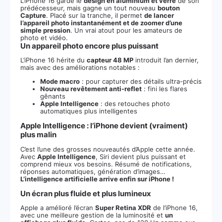
L’iPhone 16 garde le
design en aluminium et verre
de son
prédécesseur, mais gagne un tout nouveau
bouton
Capture
. Placé sur la tranche, il permet
de lancer
l’appareil photo instantanément et de zoomer d’une
simple pression
. Un vrai atout pour les amateurs de
photo et vidéo.
Un appareil photo encore plus puissant
L’iPhone 16 hérite du
capteur 48 MP
introduit l’an dernier,
mais avec des améliorations notables :
Mode macro
: pour capturer des détails ultra-précis
Nouveau revêtement anti-reflet
: fini les flares
gênants
Apple Intelligence
: des retouches photo
automatiques plus intelligentes
Apple Intelligence : l’iPhone devient (vraiment)
plus malin
C’est l’une des grosses nouveautés d’Apple cette année.
Avec
Apple Intelligence
, Siri devient plus puissant et
comprend mieux vos besoins. Résumé de notifications,
réponses automatiques, génération d’images…
L’intelligence artificielle arrive enfin sur iPhone !
Un écran plus fluide et plus lumineux
Apple a amélioré l’écran
Super Retina XDR
de l’iPhone 16,
avec une meilleure gestion de la luminosité et
un