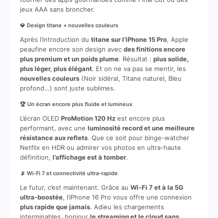
jeux AAA sans broncher.
💎 Design titane + nouvelles couleurs
Après l’introduction du
titane sur l’iPhone 15 Pro
, Apple
peaufine encore son design avec
des finitions encore
plus premium et un poids plume
. Résultat :
plus solide,
plus léger, plus élégant
. Et on ne va pas se mentir, les
nouvelles couleurs
(Noir sidéral, Titane naturel, Bleu
profond…) sont juste sublimes.
🏆 Un écran encore plus fluide et lumineux
L’écran OLED
ProMotion 120 Hz
est encore plus
performant, avec une
luminosité record et une meilleure
résistance aux reflets
. Que ce soit pour binge-watcher
Netflix en HDR ou admirer vos photos en ultra-haute
définition,
l’affichage est à tomber
.
📡 Wi-Fi 7 et connectivité ultra-rapide
Le futur, c’est maintenant. Grâce au
Wi-Fi 7 et à la 5G
ultra-boostée
, l’iPhone 16 Pro vous offre une connexion
plus rapide que jamais
. Adieu les chargements
interminables, bonjour
le streaming et le cloud sans