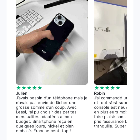
★★★★★
★★★★★
Julien
Robin
J’avais besoin d’un téléphone mais je
J’ai commandé une PS5
n’avais pas envie de lâcher une
et tout s’est super bie
grosse somme d’un coup. Avec
console est neuve, et 
Leasi, j’ai pu choisir des petites
en plusieurs mois m’a 
mensualités adaptées à mon
faire plaisir sans stress.
budget. Smartphone reçu en
pris l’assurance Leasi+
quelques jours, nickel et bien
tranquille. Super expér
emballé. Franchement, top !