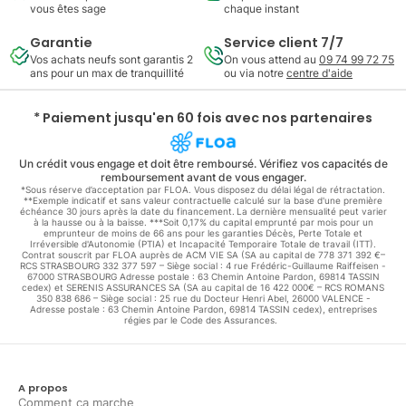
vous êtes sage
chaque instant
Garantie
Service client 7/7
Vos achats neufs sont garantis 2
On vous attend au
09 74 99 72 75
ans pour un max de tranquillité
ou via notre
centre d'aide
* Paiement jusqu'en 60 fois avec nos partenaires
Un crédit vous engage et doit être remboursé. Vérifiez vos capacités de
remboursement avant de vous engager.
*Sous réserve d’acceptation par FLOA. Vous disposez du délai légal de rétractation.
**Exemple indicatif et sans valeur contractuelle calculé sur la base d'une première
échéance 30 jours après la date du financement. La dernière mensualité peut varier
à la hausse ou à la baisse. ***Soit 0,17% du capital emprunté par mois pour un
emprunteur de moins de 66 ans pour les garanties Décès, Perte Totale et
Irréversible d'Autonomie (PTIA) et Incapacité Temporaire Totale de travail (ITT).
Contrat souscrit par FLOA auprès de ACM VIE SA (SA au capital de 778 371 392 €–
RCS STRASBOURG 332 377 597 – Siège social : 4 rue Frédéric-Guillaume Raiffeisen -
67000 STRASBOURG Adresse postale : 63 Chemin Antoine Pardon, 69814 TASSIN
cedex) et SERENIS ASSURANCES SA (SA au capital de 16 422 000€ – RCS ROMANS
350 838 686 – Siège social : 25 rue du Docteur Henri Abel, 26000 VALENCE -
Adresse postale : 63 Chemin Antoine Pardon, 69814 TASSIN cedex), entreprises
régies par le Code des Assurances.
A propos
Comment ça marche