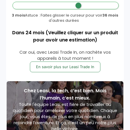
3 mois
Astuce : Faites glisser le curseur pour voir
36 mois
d'autres durées
Dans
24
mois
(Veuillez cliquer sur un produit
pour avoir une estimation)
Car oui, avec Leasi Trade In, on rachète vos
appareils à tout moment !
En savoir plus sur Leasi Trade In
Chez Leasi, la tech, c’est bien. Mais
l’humain, c’est mieux.
Toute l'équipe Leasi est fière de travailler au
quotidien pour améliorer votre quotidien. Chaque
jour, vous êtes de plus en plus nombreux à
rejoindre l’aventure. Et ça, c’est un peu notre plus
belle victoire.