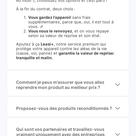
60 mois*), choisissez vos options et c’est parti !
À la fin du contrat, deux choix :
Vous gardez l’appareil
sans frais
supplémentaires, parce que, oui, il est tout à
vous. 🎉
Vous nous le renvoyez
, et on vous repaye
selon sa valeur de reprise et son état.
Ajoutez à ça
Leasi+
, notre service premium qui
protège votre appareil contre les aléas de la vie
(casse, vol, panne) et
garantie la valeur de reprise:
tranquille et malin.
Comment je peux m’assurer que vous allez
reprendre mon produit au meilleur prix ?
Nous sommes connecté à l’ensemble des plus gros
acteurs européens du marché ce qui nous permet de
mettre en concurrence de nombreuse offres et vous
garantir le meilleur prix de rachat. De plus, nous
Proposez-vous des produits reconditionnés ?
sommes rémunéré à la commission sur la valeur de
Nous proposons des produits neufs et
rachat du produit (cette commission est
reconditionnés. Nous travaillons exclusivement avec
exclusivement payé par les acheteurs).
des fournisseurs de renoms, ne proposons que des
produits officiels de grandes marques et du
Qui sont vos partenaires et travaillez-vous
reconditionné de haute qualité
vraiment uniquement avec des entreprises