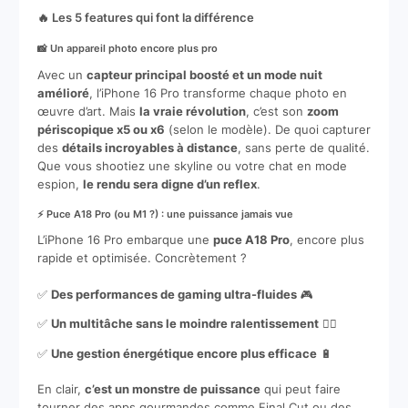
🔥 Les 5 features qui font la différence
📸 Un appareil photo encore plus pro
Avec un
capteur principal boosté et un mode nuit
amélioré
, l’iPhone 16 Pro transforme chaque photo en
œuvre d’art. Mais
la vraie révolution
, c’est son
zoom
périscopique x5 ou x6
(selon le modèle). De quoi capturer
des
détails incroyables à distance
, sans perte de qualité.
Que vous shootiez une skyline ou votre chat en mode
espion,
le rendu sera digne d’un reflex
.
⚡ Puce A18 Pro (ou M1 ?) : une puissance jamais vue
L’iPhone 16 Pro embarque une
puce A18 Pro
, encore plus
rapide et optimisée. Concrètement ?
✅
Des performances de gaming ultra-fluides
🎮
✅
Un multitâche sans le moindre ralentissement
🏃‍♂️
✅
Une gestion énergétique encore plus efficace
🔋
En clair,
c’est un monstre de puissance
qui peut faire
tourner des apps gourmandes comme Final Cut ou des