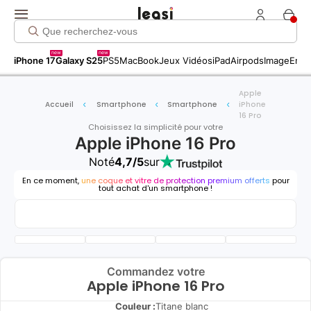
new
new
iPhone 17
Galaxy S25
PS5
MacBook
Jeux Vidéos
iPad
Airpods
Image
Entr
Apple
Accueil
Smartphone
Smartphone
iPhone
16 Pro
Choisissez la simplicité pour votre
Apple iPhone 16 Pro
Noté
4,7/5
sur
En ce moment,
une coque et vitre de protection premium offerts
pour
tout achat d'un smartphone !
Commandez votre
Apple iPhone 16 Pro
Couleur :
Titane blanc