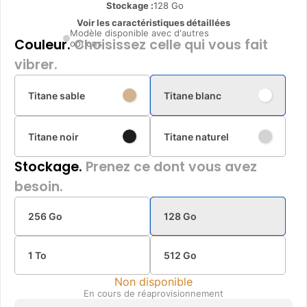
Stockage :
128 Go
Voir les caractéristiques détaillées
Modèle disponible avec d'autres
Couleur.
Choisissez celle qui vous fait
options
vibrer.
Titane sable
Titane blanc
Titane noir
Titane naturel
Stockage.
Prenez ce dont vous avez
besoin.
256 Go
128 Go
1 To
512 Go
Non disponible
En cours de réaprovisionnement