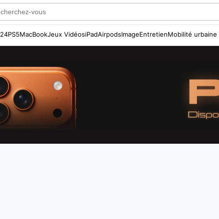
S24
PS5
MacBook
Jeux Vidéos
iPad
Airpods
Image
Entretien
Mobilité urbaine