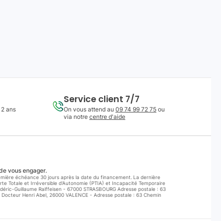
Service client 7/7
 2 ans
On vous attend au
09 74 99 72 75
ou
via notre
centre d'aide
 de vous engager.
première échéance 30 jours après la date du financement. La dernière
te Totale et Irréversible d'Autonomie (PTIA) et Incapacité Temporaire
rédéric-Guillaume Raiffeisen - 67000 STRASBOURG Adresse postale : 63
 Docteur Henri Abel, 26000 VALENCE - Adresse postale : 63 Chemin