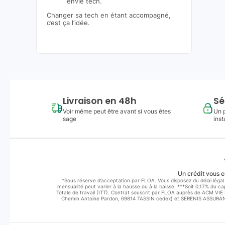
envie tech.
Changer sa tech en étant accompagné,
c’est ça l’idée.
Livraison en 48h
Sé
Voir même peut être avant si vous êtes
Un 
sage
inst
Un crédit vous e
*Sous réserve d’acceptation par FLOA. Vous disposez du délai légal 
mensualité peut varier à la hausse ou à la baisse. ***Soit 0,17% du 
Totale de travail (ITT). Contrat souscrit par FLOA auprès de ACM VI
Chemin Antoine Pardon, 69814 TASSIN cedex) et SERENIS ASSURANCE