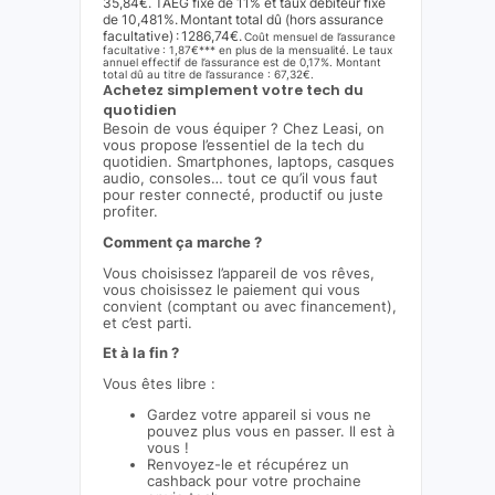
35,84€. TAEG fixe de 11% et taux débiteur fixe
de 10,481%. Montant total dû (hors assurance
facultative) : 1286,74€.
Coût mensuel de l’assurance
facultative : 1,87€*** en plus de la mensualité. Le taux
annuel effectif de l’assurance est de 0,17%. Montant
total dû au titre de l’assurance : 67,32€.
Achetez simplement votre tech du
quotidien
Besoin de vous équiper ? Chez Leasi, on
vous propose l’essentiel de la tech du
quotidien. Smartphones, laptops, casques
audio, consoles… tout ce qu’il vous faut
pour rester connecté, productif ou juste
profiter.
Comment ça marche ?
Vous choisissez l’appareil de vos rêves,
vous choisissez le paiement qui vous
convient (comptant ou avec financement),
et c’est parti.
Et à la fin ?
Vous êtes libre :
Gardez votre appareil si vous ne
pouvez plus vous en passer. Il est à
vous !
Renvoyez-le et récupérez un
cashback pour votre prochaine