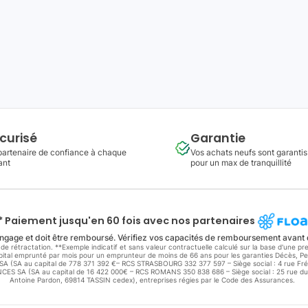
curisé
Garantie
partenaire de confiance à chaque
Vos achats neufs sont garantis
ant
pour un max de tranquillité
* Paiement jusqu'en 60 fois avec nos partenaires
ngage et doit être remboursé. Vérifiez vos capacités de remboursement avant
de rétractation. **Exemple indicatif et sans valeur contractuelle calculé sur la base d'une 
capital emprunté par mois pour un emprunteur de moins de 66 ans pour les garanties Décès, Per
E SA (SA au capital de 778 371 392 €– RCS STRASBOURG 332 377 597 – Siège social : 4 rue F
S SA (SA au capital de 16 422 000€ – RCS ROMANS 350 838 686 – Siège social : 25 rue du
Antoine Pardon, 69814 TASSIN cedex), entreprises régies par le Code des Assurances.