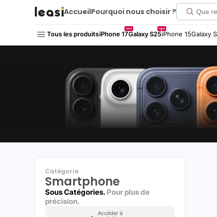
Click me!
Accueil
Pourquoi nous choisir ?
new
new
Tous les produits
iPhone 17
Galaxy S25
iPhone 15
Galaxy 
Catégorie
Smartphone
Sous Catégories.
Pour plus de
précision.
Accéder à