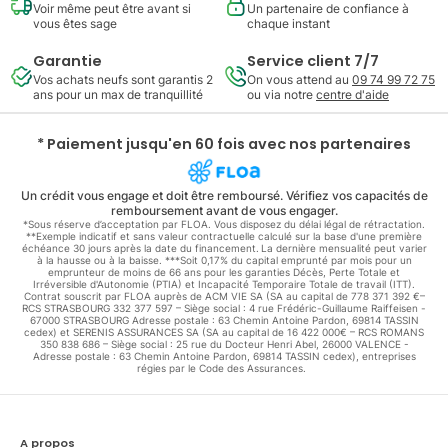
Voir même peut être avant si
Un partenaire de confiance à
vous êtes sage
chaque instant
Garantie
Service client 7/7
Vos achats neufs sont garantis 2
On vous attend au
09 74 99 72 75
ans pour un max de tranquillité
ou via notre
centre d'aide
* Paiement jusqu'en 60 fois avec nos partenaires
Un crédit vous engage et doit être remboursé. Vérifiez vos capacités de
remboursement avant de vous engager.
*Sous réserve d’acceptation par FLOA. Vous disposez du délai légal de rétractation.
**Exemple indicatif et sans valeur contractuelle calculé sur la base d'une première
échéance 30 jours après la date du financement. La dernière mensualité peut varier
à la hausse ou à la baisse. ***Soit 0,17% du capital emprunté par mois pour un
emprunteur de moins de 66 ans pour les garanties Décès, Perte Totale et
Irréversible d'Autonomie (PTIA) et Incapacité Temporaire Totale de travail (ITT).
Contrat souscrit par FLOA auprès de ACM VIE SA (SA au capital de 778 371 392 €–
RCS STRASBOURG 332 377 597 – Siège social : 4 rue Frédéric-Guillaume Raiffeisen -
67000 STRASBOURG Adresse postale : 63 Chemin Antoine Pardon, 69814 TASSIN
cedex) et SERENIS ASSURANCES SA (SA au capital de 16 422 000€ – RCS ROMANS
350 838 686 – Siège social : 25 rue du Docteur Henri Abel, 26000 VALENCE -
Adresse postale : 63 Chemin Antoine Pardon, 69814 TASSIN cedex), entreprises
régies par le Code des Assurances.
A propos