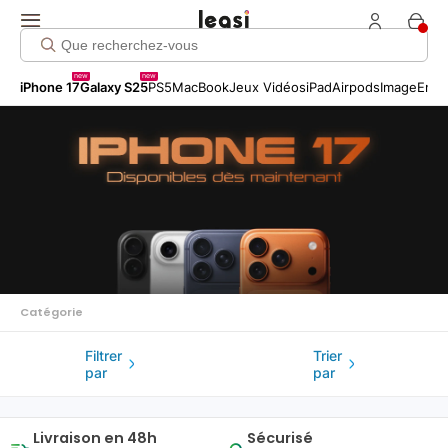
Click me!
new
new
iPhone 17
Galaxy S25
PS5
MacBook
Jeux Vidéos
iPad
Airpods
Image
Entr
Catégorie
Filtrer
Trier
par
par
Livraison en 48h
Sécurisé