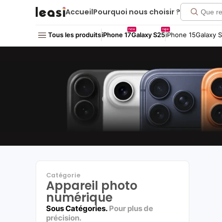
Click me!
Accueil
Pourquoi nous choisir ?
new
new
Tous les produits
iPhone 17
Galaxy S25
iPhone 15
Galaxy 
Catégorie
Appareil photo
numérique
Sous Catégories.
Pour plus de
précision.