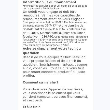
Information lié au financement
*Mensualités calculées pour un crédit de 36 mois avec
notre partenaire financier Floa.
Un crédit vous engage et doit être
remboursé. Vérifiez vos capacités de
remboursement avant de vous engager.
Exemple pour un achat de 1100€*. Remboursement en
35,74€** et une dernière de
35 mensualités de
35,84€. TAEG fixe de 11% et taux débiteur fixe
de 10,481%. Montant total dû (hors assurance
facultative) : 1286,74€.
Coût mensuel de l’assurance
facultative : 1,87€*** en plus de la mensualité. Le taux
annuel effectif de l’assurance est de 0,17%. Montant
total dû au titre de l’assurance : 67,32€.
Achetez simplement votre tech du
quotidien
Besoin de vous équiper ? Chez Leasi, on
vous propose l’essentiel de la tech du
quotidien. Smartphones, laptops, casques
audio, consoles… tout ce qu’il vous faut
pour rester connecté, productif ou juste
profiter.
Comment ça marche ?
Vous choisissez l’appareil de vos rêves,
vous choisissez le paiement qui vous
convient (comptant ou avec financement),
et c’est parti.
Et à la fin ?