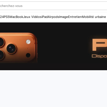
S24
PS5
MacBook
Jeux Vidéos
iPad
Airpods
Image
Entretien
Mobilité urbaine