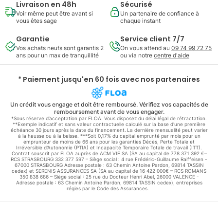
Livraison en 48h
Sécurisé
Voir même peut être avant si
Un partenaire de confiance à
vous êtes sage
chaque instant
Garantie
Service client 7/7
Vos achats neufs sont garantis 2
On vous attend au
09 74 99 72 75
ans pour un max de tranquillité
ou via notre
centre d'aide
* Paiement jusqu'en 60 fois avec nos partenaires
Un crédit vous engage et doit être remboursé. Vérifiez vos capacités de
remboursement avant de vous engager.
*Sous réserve d’acceptation par FLOA. Vous disposez du délai légal de rétractation.
**Exemple indicatif et sans valeur contractuelle calculé sur la base d'une première
échéance 30 jours après la date du financement. La dernière mensualité peut varier
à la hausse ou à la baisse. ***Soit 0,17% du capital emprunté par mois pour un
emprunteur de moins de 66 ans pour les garanties Décès, Perte Totale et
Irréversible d'Autonomie (PTIA) et Incapacité Temporaire Totale de travail (ITT).
Contrat souscrit par FLOA auprès de ACM VIE SA (SA au capital de 778 371 392 €–
RCS STRASBOURG 332 377 597 – Siège social : 4 rue Frédéric-Guillaume Raiffeisen -
67000 STRASBOURG Adresse postale : 63 Chemin Antoine Pardon, 69814 TASSIN
cedex) et SERENIS ASSURANCES SA (SA au capital de 16 422 000€ – RCS ROMANS
350 838 686 – Siège social : 25 rue du Docteur Henri Abel, 26000 VALENCE -
Adresse postale : 63 Chemin Antoine Pardon, 69814 TASSIN cedex), entreprises
régies par le Code des Assurances.