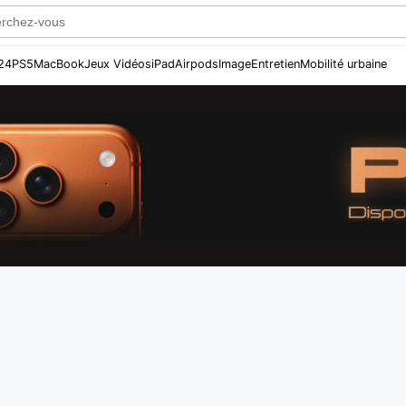
24
PS5
MacBook
Jeux Vidéos
iPad
Airpods
Image
Entretien
Mobilité urbaine