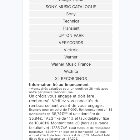
SONY MUSIC CATALOGUE
Sony
Technica
Transient
UPTON PARK
VERYCORDS
Victrola
Warner
Warner Music France
Wichita
XL RECORDINGS
Information lié au financement
*Mensualités calculées pour un crédit de 36 mois avec
notre partenaire financier Floa.
Un crédit vous engage et doit être
remboursé. Vérifiez vos capacités de
remboursement avant de vous engager.
Exemple pour un achat de 1100€*. Remboursement en 35
35,74€** et une dernière de
mensualités de
35,84€. TAEG fixe de 11% et taux débiteur fixe
de 10,481%. Montant total dû (hors assurance
facultative) : 1286,74€.
Coût mensuel de l’assurance
facultative : 1,87€*** en plus de la mensualité. Le taux
annuel effectif de l’assurance est de 0,17%. Montant total
dû au titre de l’assurance : 67,32€.