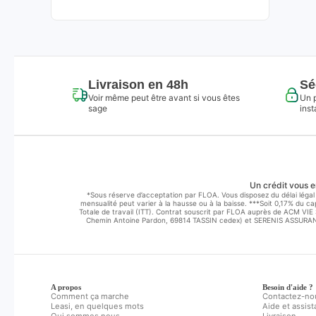
Livraison en 48h
Sé
Voir même peut être avant si vous êtes
Un 
sage
inst
Un crédit vous e
*Sous réserve d’acceptation par FLOA. Vous disposez du délai légal 
mensualité peut varier à la hausse ou à la baisse. ***Soit 0,17% du 
Totale de travail (ITT). Contrat souscrit par FLOA auprès de ACM VI
Chemin Antoine Pardon, 69814 TASSIN cedex) et SERENIS ASSURANCE
A propos
Besoin d'aide ?
Comment ça marche
Contactez-no
Leasi, en quelques mots
Aide et assis