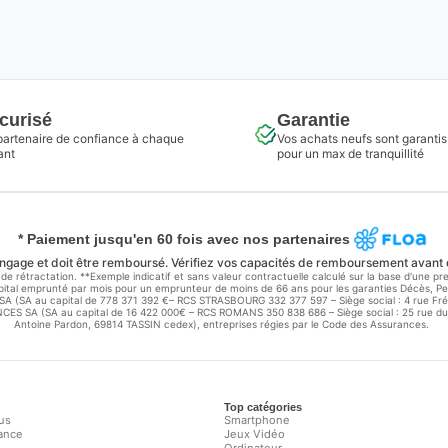
curisé
Garantie
partenaire de confiance à chaque
Vos achats neufs sont garantis
ant
pour un max de tranquillité
* Paiement jusqu'en 60 fois avec nos partenaires
ngage et doit être remboursé. Vérifiez vos capacités de remboursement avant
de rétractation. **Exemple indicatif et sans valeur contractuelle calculé sur la base d'une 
capital emprunté par mois pour un emprunteur de moins de 66 ans pour les garanties Décès, Per
E SA (SA au capital de 778 371 392 €– RCS STRASBOURG 332 377 597 – Siège social : 4 rue F
S SA (SA au capital de 16 422 000€ – RCS ROMANS 350 838 686 – Siège social : 25 rue du
Antoine Pardon, 69814 TASSIN cedex), entreprises régies par le Code des Assurances.
Top catégories
us
Smartphone
tance
Jeux Vidéo