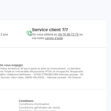
Service client 7/7
 2 ans
On vous attend au
09 74 99 72 75
ou
via notre
centre d'aide
 de vous engager.
première échéance 30 jours après la date du financement. La dernière
te Totale et Irréversible d'Autonomie (PTIA) et Incapacité Temporaire
rédéric-Guillaume Raiffeisen - 67000 STRASBOURG Adresse postale : 63
 Docteur Henri Abel, 26000 VALENCE - Adresse postale : 63 Chemin
Conditions
Conditions d'utilisation
Conditions générales de vente