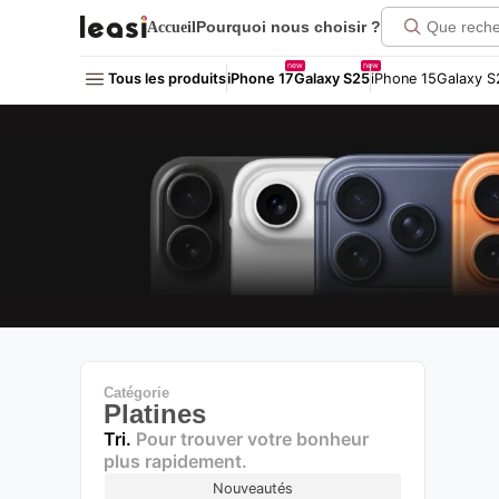
Click me!
Accueil
Pourquoi nous choisir ?
new
new
Tous les produits
iPhone 17
Galaxy S25
iPhone 15
Galaxy S
Catégorie
Platines
Tri.
Pour trouver votre bonheur
plus rapidement.
Nouveautés