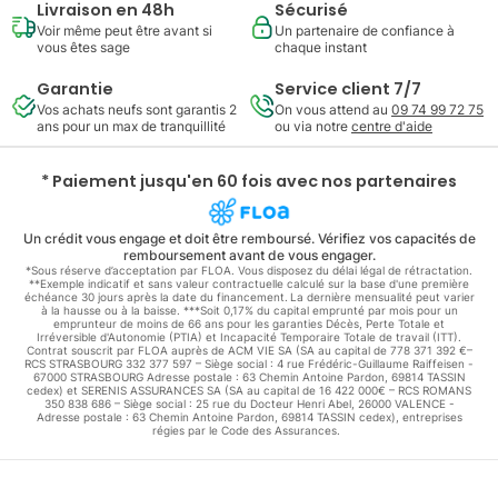
Livraison en 48h
Sécurisé
Voir même peut être avant si
Un partenaire de confiance à
vous êtes sage
chaque instant
Garantie
Service client 7/7
Vos achats neufs sont garantis 2
On vous attend au
09 74 99 72 75
ans pour un max de tranquillité
ou via notre
centre d'aide
* Paiement jusqu'en 60 fois avec nos partenaires
Un crédit vous engage et doit être remboursé. Vérifiez vos capacités de
remboursement avant de vous engager.
*Sous réserve d’acceptation par FLOA. Vous disposez du délai légal de rétractation.
**Exemple indicatif et sans valeur contractuelle calculé sur la base d'une première
échéance 30 jours après la date du financement. La dernière mensualité peut varier
à la hausse ou à la baisse. ***Soit 0,17% du capital emprunté par mois pour un
emprunteur de moins de 66 ans pour les garanties Décès, Perte Totale et
Irréversible d'Autonomie (PTIA) et Incapacité Temporaire Totale de travail (ITT).
Contrat souscrit par FLOA auprès de ACM VIE SA (SA au capital de 778 371 392 €–
RCS STRASBOURG 332 377 597 – Siège social : 4 rue Frédéric-Guillaume Raiffeisen -
67000 STRASBOURG Adresse postale : 63 Chemin Antoine Pardon, 69814 TASSIN
cedex) et SERENIS ASSURANCES SA (SA au capital de 16 422 000€ – RCS ROMANS
350 838 686 – Siège social : 25 rue du Docteur Henri Abel, 26000 VALENCE -
Adresse postale : 63 Chemin Antoine Pardon, 69814 TASSIN cedex), entreprises
régies par le Code des Assurances.