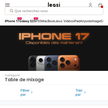
Click me!
new
new
iPhone 17
Galaxy S25
PS5
MacBook
Jeux Vidéos
iPad
Airpods
Image
Entr
Catégorie
Table de mixage
Filtrer
Trier
par
par