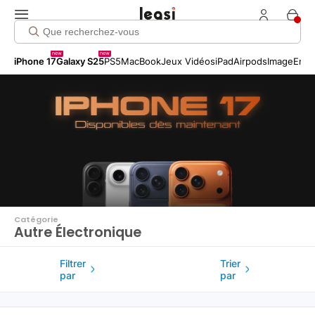
Click me!
new
new
iPhone 17
Galaxy S25
PS5
MacBook
Jeux Vidéos
iPad
Airpods
Image
Entr
Catégorie
Autre Électronique
Filtrer
Trier
par
par