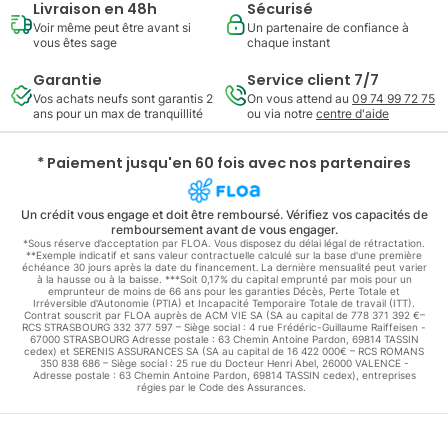
Livraison en 48h
Sécurisé
Voir même peut être avant si
Un partenaire de confiance à
vous êtes sage
chaque instant
Garantie
Service client 7/7
Vos achats neufs sont garantis 2
On vous attend au
09 74 99 72 75
ans pour un max de tranquillité
ou via notre
centre d'aide
* Paiement jusqu'en 60 fois avec nos partenaires
Un crédit vous engage et doit être remboursé. Vérifiez vos capacités de
remboursement avant de vous engager.
*Sous réserve d’acceptation par FLOA. Vous disposez du délai légal de rétractation.
**Exemple indicatif et sans valeur contractuelle calculé sur la base d'une première
échéance 30 jours après la date du financement. La dernière mensualité peut varier
à la hausse ou à la baisse. ***Soit 0,17% du capital emprunté par mois pour un
emprunteur de moins de 66 ans pour les garanties Décès, Perte Totale et
Irréversible d'Autonomie (PTIA) et Incapacité Temporaire Totale de travail (ITT).
Contrat souscrit par FLOA auprès de ACM VIE SA (SA au capital de 778 371 392 €–
RCS STRASBOURG 332 377 597 – Siège social : 4 rue Frédéric-Guillaume Raiffeisen -
67000 STRASBOURG Adresse postale : 63 Chemin Antoine Pardon, 69814 TASSIN
cedex) et SERENIS ASSURANCES SA (SA au capital de 16 422 000€ – RCS ROMANS
350 838 686 – Siège social : 25 rue du Docteur Henri Abel, 26000 VALENCE -
Adresse postale : 63 Chemin Antoine Pardon, 69814 TASSIN cedex), entreprises
régies par le Code des Assurances.