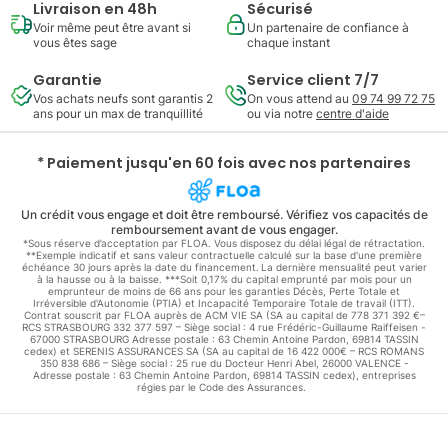
Livraison en 48h
Sécurisé
Voir même peut être avant si
Un partenaire de confiance à
vous êtes sage
chaque instant
Garantie
Service client 7/7
Vos achats neufs sont garantis 2
On vous attend au
09 74 99 72 75
ans pour un max de tranquillité
ou via notre
centre d'aide
* Paiement jusqu'en 60 fois avec nos partenaires
Un crédit vous engage et doit être remboursé. Vérifiez vos capacités de
remboursement avant de vous engager.
*Sous réserve d’acceptation par FLOA. Vous disposez du délai légal de rétractation.
**Exemple indicatif et sans valeur contractuelle calculé sur la base d'une première
échéance 30 jours après la date du financement. La dernière mensualité peut varier
à la hausse ou à la baisse. ***Soit 0,17% du capital emprunté par mois pour un
emprunteur de moins de 66 ans pour les garanties Décès, Perte Totale et
Irréversible d'Autonomie (PTIA) et Incapacité Temporaire Totale de travail (ITT).
Contrat souscrit par FLOA auprès de ACM VIE SA (SA au capital de 778 371 392 €–
RCS STRASBOURG 332 377 597 – Siège social : 4 rue Frédéric-Guillaume Raiffeisen -
67000 STRASBOURG Adresse postale : 63 Chemin Antoine Pardon, 69814 TASSIN
cedex) et SERENIS ASSURANCES SA (SA au capital de 16 422 000€ – RCS ROMANS
350 838 686 – Siège social : 25 rue du Docteur Henri Abel, 26000 VALENCE -
Adresse postale : 63 Chemin Antoine Pardon, 69814 TASSIN cedex), entreprises
régies par le Code des Assurances.