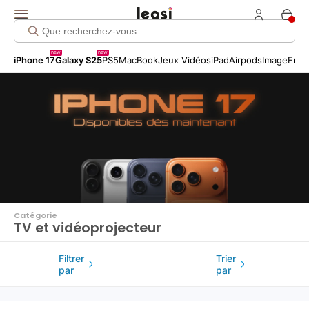
Click me!
new
new
iPhone 17
Galaxy S25
PS5
MacBook
Jeux Vidéos
iPad
Airpods
Image
Entr
Catégorie
TV et vidéoprojecteur
Filtrer
Trier
par
par