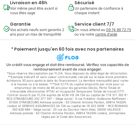
Livraison en 48h
Sécurisé
Voir même peut être avant si
Un partenaire de confiance à
vous êtes sage
chaque instant
Garantie
Service client 7/7
Vos achats neufs sont garantis 2
On vous attend au
09 74 99 72 75
ans pour un max de tranquillité
ou via notre
centre d'aide
* Paiement jusqu'en 60 fois avec nos partenaires
Un crédit vous engage et doit être remboursé. Vérifiez vos capacités de
remboursement avant de vous engager.
*Sous réserve d’acceptation par FLOA. Vous disposez du délai légal de rétractation.
**Exemple indicatif et sans valeur contractuelle calculé sur la base d'une première
échéance 30 jours après la date du financement. La dernière mensualité peut varier
à la hausse ou à la baisse. ***Soit 0,17% du capital emprunté par mois pour un
emprunteur de moins de 66 ans pour les garanties Décès, Perte Totale et
Irréversible d'Autonomie (PTIA) et Incapacité Temporaire Totale de travail (ITT).
Contrat souscrit par FLOA auprès de ACM VIE SA (SA au capital de 778 371 392 €–
RCS STRASBOURG 332 377 597 – Siège social : 4 rue Frédéric-Guillaume Raiffeisen -
67000 STRASBOURG Adresse postale : 63 Chemin Antoine Pardon, 69814 TASSIN
cedex) et SERENIS ASSURANCES SA (SA au capital de 16 422 000€ – RCS ROMANS
350 838 686 – Siège social : 25 rue du Docteur Henri Abel, 26000 VALENCE -
Adresse postale : 63 Chemin Antoine Pardon, 69814 TASSIN cedex), entreprises
régies par le Code des Assurances.