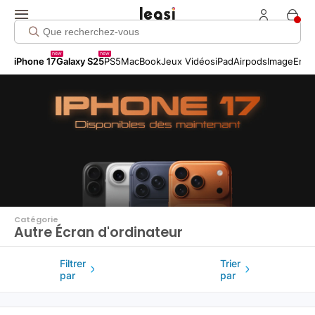
Click me!
new
new
iPhone 17
Galaxy S25
PS5
MacBook
Jeux Vidéos
iPad
Airpods
Image
Entr
Catégorie
Autre Écran d'ordinateur
Filtrer
Trier
par
par