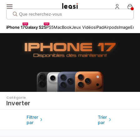
Click me!
new
new
iPhone 17
Galaxy S25
PS5
MacBook
Jeux Vidéos
iPad
Airpods
Image
Entr
Catégorie
Inverter
Filtrer
Trier
par
par