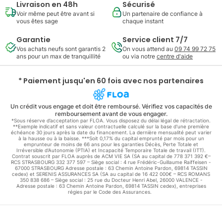
Livraison en 48h
Sécurisé
Voir même peut être avant si
Un partenaire de confiance à
vous êtes sage
chaque instant
Garantie
Service client 7/7
Vos achats neufs sont garantis 2
On vous attend au
09 74 99 72 75
ans pour un max de tranquillité
ou via notre
centre d'aide
* Paiement jusqu'en 60 fois avec nos partenaires
Un crédit vous engage et doit être remboursé. Vérifiez vos capacités de
remboursement avant de vous engager.
*Sous réserve d’acceptation par FLOA. Vous disposez du délai légal de rétractation.
**Exemple indicatif et sans valeur contractuelle calculé sur la base d'une première
échéance 30 jours après la date du financement. La dernière mensualité peut varier
à la hausse ou à la baisse. ***Soit 0,17% du capital emprunté par mois pour un
emprunteur de moins de 66 ans pour les garanties Décès, Perte Totale et
Irréversible d'Autonomie (PTIA) et Incapacité Temporaire Totale de travail (ITT).
Contrat souscrit par FLOA auprès de ACM VIE SA (SA au capital de 778 371 392 €–
RCS STRASBOURG 332 377 597 – Siège social : 4 rue Frédéric-Guillaume Raiffeisen -
67000 STRASBOURG Adresse postale : 63 Chemin Antoine Pardon, 69814 TASSIN
cedex) et SERENIS ASSURANCES SA (SA au capital de 16 422 000€ – RCS ROMANS
350 838 686 – Siège social : 25 rue du Docteur Henri Abel, 26000 VALENCE -
Adresse postale : 63 Chemin Antoine Pardon, 69814 TASSIN cedex), entreprises
régies par le Code des Assurances.