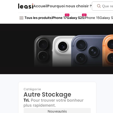
Click me!
Accueil
Pourquoi nous choisir ?
new
new
Tous les produits
iPhone 17
Galaxy S25
iPhone 15
Galaxy 
Catégorie
Autre Stockage
Tri.
Pour trouver votre bonheur
plus rapidement.
Nouveautés