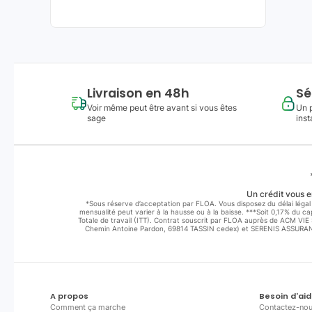
Livraison en 48h
Sé
Voir même peut être avant si vous êtes
Un 
sage
inst
Un crédit vous e
*Sous réserve d’acceptation par FLOA. Vous disposez du délai légal 
mensualité peut varier à la hausse ou à la baisse. ***Soit 0,17% du 
Totale de travail (ITT). Contrat souscrit par FLOA auprès de ACM VI
Chemin Antoine Pardon, 69814 TASSIN cedex) et SERENIS ASSURANCE
A propos
Besoin d'aid
Comment ça marche
Contactez-no