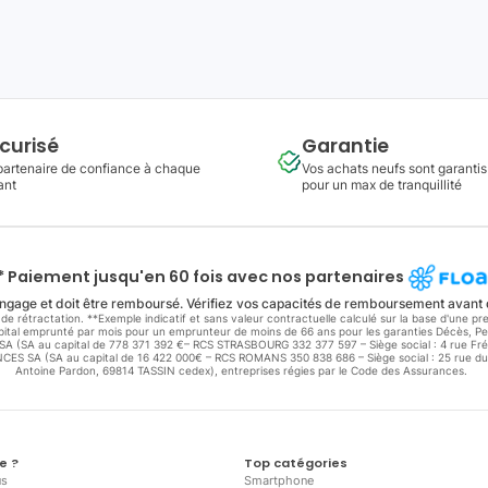
curisé
Garantie
partenaire de confiance à chaque
Vos achats neufs sont garantis
ant
pour un max de tranquillité
* Paiement jusqu'en 60 fois avec nos partenaires
ngage et doit être remboursé. Vérifiez vos capacités de remboursement avant
de rétractation. **Exemple indicatif et sans valeur contractuelle calculé sur la base d'une 
capital emprunté par mois pour un emprunteur de moins de 66 ans pour les garanties Décès, Per
E SA (SA au capital de 778 371 392 €– RCS STRASBOURG 332 377 597 – Siège social : 4 rue F
S SA (SA au capital de 16 422 000€ – RCS ROMANS 350 838 686 – Siège social : 25 rue du
Antoine Pardon, 69814 TASSIN cedex), entreprises régies par le Code des Assurances.
e ?
Top catégories
us
Smartphone