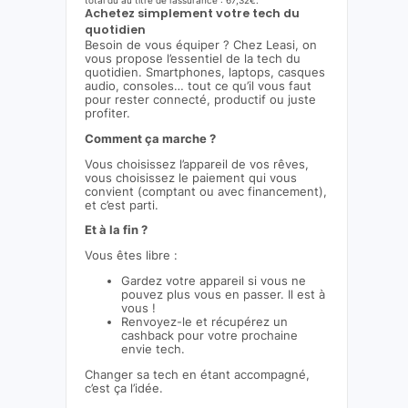
total dû au titre de l’assurance : 67,32€.
Achetez simplement votre tech du
quotidien
Besoin de vous équiper ? Chez Leasi, on
vous propose l’essentiel de la tech du
quotidien. Smartphones, laptops, casques
audio, consoles… tout ce qu’il vous faut
pour rester connecté, productif ou juste
profiter.
Comment ça marche ?
Vous choisissez l’appareil de vos rêves,
vous choisissez le paiement qui vous
convient (comptant ou avec financement),
et c’est parti.
Et à la fin ?
Vous êtes libre :
Gardez votre appareil si vous ne
pouvez plus vous en passer. Il est à
vous !
Renvoyez-le et récupérez un
cashback pour votre prochaine
envie tech.
Changer sa tech en étant accompagné,
c’est ça l’idée.