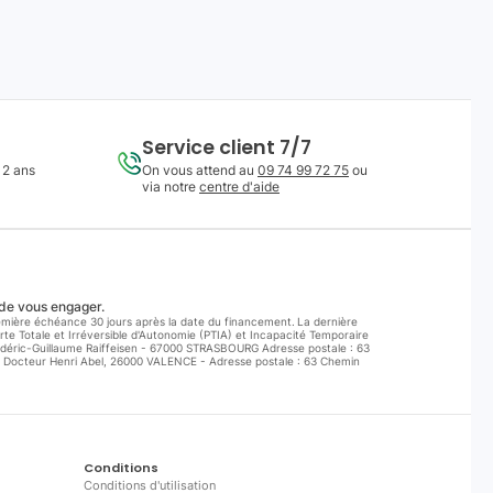
Service client 7/7
 2 ans
On vous attend au
09 74 99 72 75
ou
via notre
centre d'aide
 de vous engager.
première échéance 30 jours après la date du financement. La dernière
te Totale et Irréversible d'Autonomie (PTIA) et Incapacité Temporaire
rédéric-Guillaume Raiffeisen - 67000 STRASBOURG Adresse postale : 63
 Docteur Henri Abel, 26000 VALENCE - Adresse postale : 63 Chemin
Conditions
Conditions d'utilisation