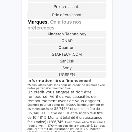
Prix croissants
Prix décroissant
Marques.
On a tous nos
préférences.
Kingston Technology
QNAP
Quantum
STARTECH.COM
SanDisk
Sony
UGREEN
Information lié au financement
*Mensualités calculées pour un crédit de 36 mois avec
notre partenaire financier Floa.
Un crédit vous engage et doit être
remboursé. Vérifiez vos capacités de
remboursement avant de vous engager.
Exemple pour un achat de 1100€*. Remboursement en
35,74€** et une dernière de
35 mensualités de
35,84€. TAEG fixe de 11% et taux débiteur fixe
de 10,481%. Montant total dû (hors assurance
facultative) : 1286,74€.
Coût mensuel de l’assurance
facultative : 1,87€*** en plus de la mensualité. Le taux
annuel effectif de l’assurance est de 0,17%. Montant