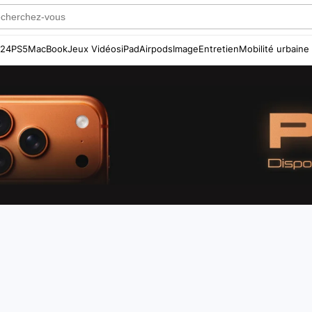
S24
PS5
MacBook
Jeux Vidéos
iPad
Airpods
Image
Entretien
Mobilité urbaine