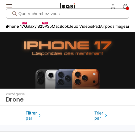
Click me!
new
new
iPhone 17
Galaxy S25
PS5
MacBook
Jeux Vidéos
iPad
Airpods
Image
Entr
Catégorie
Drone
Filtrer
Trier
par
par