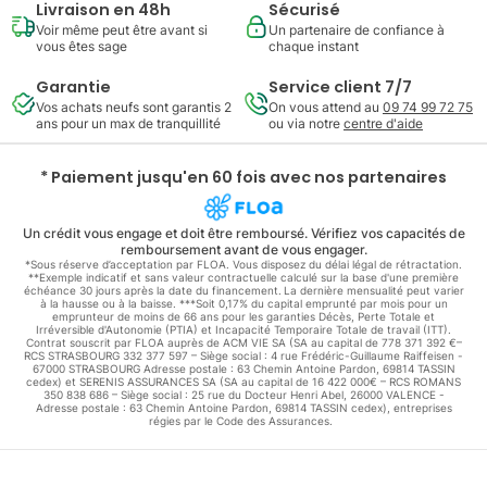
Livraison en 48h
Sécurisé
Voir même peut être avant si
Un partenaire de confiance à
vous êtes sage
chaque instant
Garantie
Service client 7/7
Vos achats neufs sont garantis 2
On vous attend au
09 74 99 72 75
ans pour un max de tranquillité
ou via notre
centre d'aide
* Paiement jusqu'en 60 fois avec nos partenaires
Un crédit vous engage et doit être remboursé. Vérifiez vos capacités de
remboursement avant de vous engager.
*Sous réserve d’acceptation par FLOA. Vous disposez du délai légal de rétractation.
**Exemple indicatif et sans valeur contractuelle calculé sur la base d'une première
échéance 30 jours après la date du financement. La dernière mensualité peut varier
à la hausse ou à la baisse. ***Soit 0,17% du capital emprunté par mois pour un
emprunteur de moins de 66 ans pour les garanties Décès, Perte Totale et
Irréversible d'Autonomie (PTIA) et Incapacité Temporaire Totale de travail (ITT).
Contrat souscrit par FLOA auprès de ACM VIE SA (SA au capital de 778 371 392 €–
RCS STRASBOURG 332 377 597 – Siège social : 4 rue Frédéric-Guillaume Raiffeisen -
67000 STRASBOURG Adresse postale : 63 Chemin Antoine Pardon, 69814 TASSIN
cedex) et SERENIS ASSURANCES SA (SA au capital de 16 422 000€ – RCS ROMANS
350 838 686 – Siège social : 25 rue du Docteur Henri Abel, 26000 VALENCE -
Adresse postale : 63 Chemin Antoine Pardon, 69814 TASSIN cedex), entreprises
régies par le Code des Assurances.