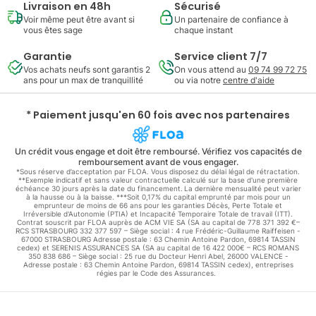
Livraison en 48h
Sécurisé
Voir même peut être avant si
Un partenaire de confiance à
vous êtes sage
chaque instant
Garantie
Service client 7/7
Vos achats neufs sont garantis 2
On vous attend au
09 74 99 72 75
ans pour un max de tranquillité
ou via notre
centre d'aide
* Paiement jusqu'en 60 fois avec nos partenaires
Un crédit vous engage et doit être remboursé. Vérifiez vos capacités de
remboursement avant de vous engager.
*Sous réserve d’acceptation par FLOA. Vous disposez du délai légal de rétractation.
**Exemple indicatif et sans valeur contractuelle calculé sur la base d'une première
échéance 30 jours après la date du financement. La dernière mensualité peut varier
à la hausse ou à la baisse. ***Soit 0,17% du capital emprunté par mois pour un
emprunteur de moins de 66 ans pour les garanties Décès, Perte Totale et
Irréversible d'Autonomie (PTIA) et Incapacité Temporaire Totale de travail (ITT).
Contrat souscrit par FLOA auprès de ACM VIE SA (SA au capital de 778 371 392 €–
RCS STRASBOURG 332 377 597 – Siège social : 4 rue Frédéric-Guillaume Raiffeisen -
67000 STRASBOURG Adresse postale : 63 Chemin Antoine Pardon, 69814 TASSIN
cedex) et SERENIS ASSURANCES SA (SA au capital de 16 422 000€ – RCS ROMANS
350 838 686 – Siège social : 25 rue du Docteur Henri Abel, 26000 VALENCE -
Adresse postale : 63 Chemin Antoine Pardon, 69814 TASSIN cedex), entreprises
régies par le Code des Assurances.