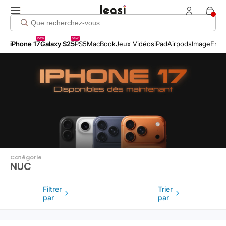
Click me!
new
new
iPhone 17
Galaxy S25
PS5
MacBook
Jeux Vidéos
iPad
Airpods
Image
Entr
Catégorie
NUC
Filtrer
Trier
par
par