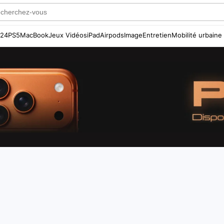
S24
PS5
MacBook
Jeux Vidéos
iPad
Airpods
Image
Entretien
Mobilité urbaine