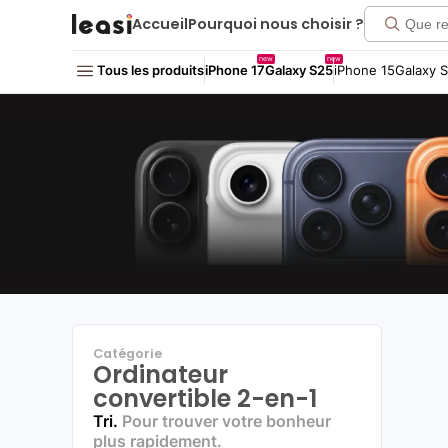
Click me!
Accueil
Pourquoi nous choisir ?
new
new
Tous les produits
iPhone 17
Galaxy S25
iPhone 15
Galaxy 
Catégorie
Ordinateur
convertible 2-en-1
Tri.
Pour trouver votre bonheur
plus rapidement.