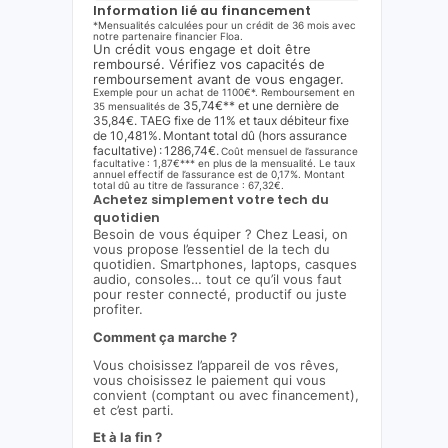
Information lié au financement
*Mensualités calculées pour un crédit de 36 mois avec
notre partenaire financier Floa.
Un crédit vous engage et doit être
remboursé. Vérifiez vos capacités de
remboursement avant de vous engager.
Exemple pour un achat de 1100€*. Remboursement en
35,74€** et une dernière de
35 mensualités de
35,84€. TAEG fixe de 11% et taux débiteur fixe
de 10,481%. Montant total dû (hors assurance
facultative) : 1286,74€.
Coût mensuel de l’assurance
facultative : 1,87€*** en plus de la mensualité. Le taux
annuel effectif de l’assurance est de 0,17%. Montant
total dû au titre de l’assurance : 67,32€.
Achetez simplement votre tech du
quotidien
Besoin de vous équiper ? Chez Leasi, on
vous propose l’essentiel de la tech du
quotidien. Smartphones, laptops, casques
audio, consoles… tout ce qu’il vous faut
pour rester connecté, productif ou juste
profiter.
Comment ça marche ?
Vous choisissez l’appareil de vos rêves,
vous choisissez le paiement qui vous
convient (comptant ou avec financement),
et c’est parti.
Et à la fin ?