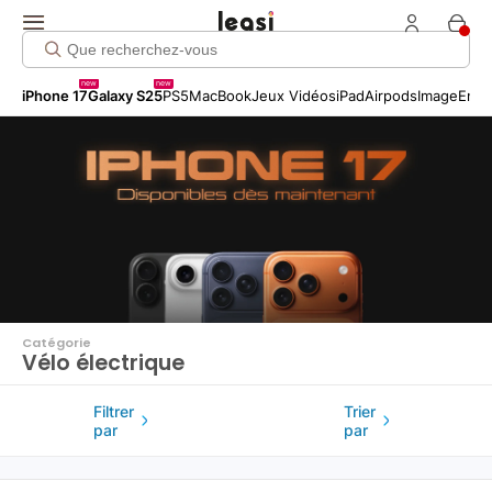
Click me!
new
new
iPhone 17
Galaxy S25
PS5
MacBook
Jeux Vidéos
iPad
Airpods
Image
Entr
Catégorie
Vélo électrique
Filtrer
Trier
par
par