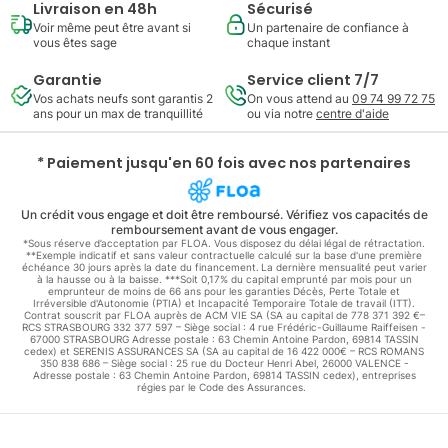
Livraison en 48h
Sécurisé
Voir même peut être avant si
Un partenaire de confiance à
vous êtes sage
chaque instant
Garantie
Service client 7/7
Vos achats neufs sont garantis 2
On vous attend au
09 74 99 72 75
ans pour un max de tranquillité
ou via notre
centre d'aide
* Paiement jusqu'en 60 fois avec nos partenaires
Un crédit vous engage et doit être remboursé. Vérifiez vos capacités de
remboursement avant de vous engager.
*Sous réserve d’acceptation par FLOA. Vous disposez du délai légal de rétractation.
**Exemple indicatif et sans valeur contractuelle calculé sur la base d'une première
échéance 30 jours après la date du financement. La dernière mensualité peut varier
à la hausse ou à la baisse. ***Soit 0,17% du capital emprunté par mois pour un
emprunteur de moins de 66 ans pour les garanties Décès, Perte Totale et
Irréversible d'Autonomie (PTIA) et Incapacité Temporaire Totale de travail (ITT).
Contrat souscrit par FLOA auprès de ACM VIE SA (SA au capital de 778 371 392 €–
RCS STRASBOURG 332 377 597 – Siège social : 4 rue Frédéric-Guillaume Raiffeisen -
67000 STRASBOURG Adresse postale : 63 Chemin Antoine Pardon, 69814 TASSIN
cedex) et SERENIS ASSURANCES SA (SA au capital de 16 422 000€ – RCS ROMANS
350 838 686 – Siège social : 25 rue du Docteur Henri Abel, 26000 VALENCE -
Adresse postale : 63 Chemin Antoine Pardon, 69814 TASSIN cedex), entreprises
régies par le Code des Assurances.