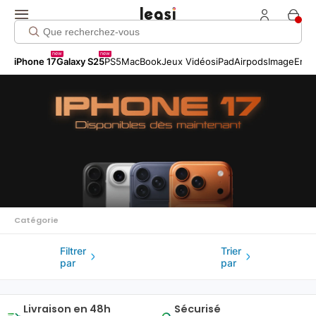
Click me!
new
new
iPhone 17
Galaxy S25
PS5
MacBook
Jeux Vidéos
iPad
Airpods
Image
Entr
Catégorie
Filtrer
Trier
par
par
Livraison en 48h
Sécurisé