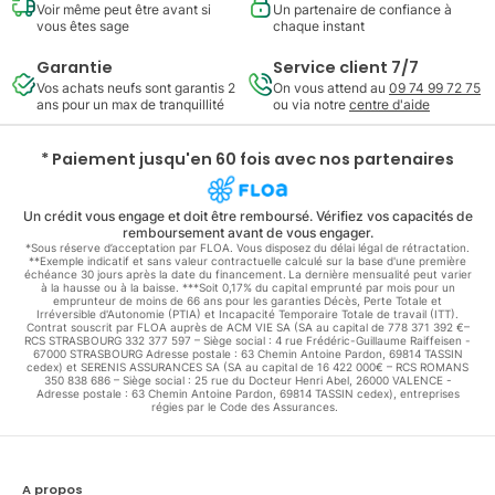
Voir même peut être avant si
Un partenaire de confiance à
vous êtes sage
chaque instant
Garantie
Service client 7/7
Vos achats neufs sont garantis 2
On vous attend au
09 74 99 72 75
ans pour un max de tranquillité
ou via notre
centre d'aide
* Paiement jusqu'en 60 fois avec nos partenaires
Un crédit vous engage et doit être remboursé. Vérifiez vos capacités de
remboursement avant de vous engager.
*Sous réserve d’acceptation par FLOA. Vous disposez du délai légal de rétractation.
**Exemple indicatif et sans valeur contractuelle calculé sur la base d'une première
échéance 30 jours après la date du financement. La dernière mensualité peut varier
à la hausse ou à la baisse. ***Soit 0,17% du capital emprunté par mois pour un
emprunteur de moins de 66 ans pour les garanties Décès, Perte Totale et
Irréversible d'Autonomie (PTIA) et Incapacité Temporaire Totale de travail (ITT).
Contrat souscrit par FLOA auprès de ACM VIE SA (SA au capital de 778 371 392 €–
RCS STRASBOURG 332 377 597 – Siège social : 4 rue Frédéric-Guillaume Raiffeisen -
67000 STRASBOURG Adresse postale : 63 Chemin Antoine Pardon, 69814 TASSIN
cedex) et SERENIS ASSURANCES SA (SA au capital de 16 422 000€ – RCS ROMANS
350 838 686 – Siège social : 25 rue du Docteur Henri Abel, 26000 VALENCE -
Adresse postale : 63 Chemin Antoine Pardon, 69814 TASSIN cedex), entreprises
régies par le Code des Assurances.
A propos