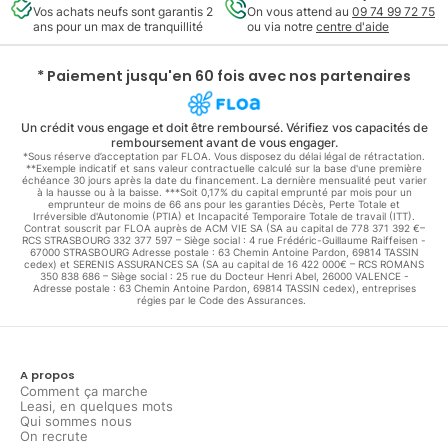
Vos achats neufs sont garantis 2
On vous attend au
09 74 99 72 75
ans pour un max de tranquillité
ou via notre
centre d'aide
* Paiement jusqu'en 60 fois avec nos partenaires
Un crédit vous engage et doit être remboursé. Vérifiez vos capacités de
remboursement avant de vous engager.
*Sous réserve d’acceptation par FLOA. Vous disposez du délai légal de rétractation.
**Exemple indicatif et sans valeur contractuelle calculé sur la base d'une première
échéance 30 jours après la date du financement. La dernière mensualité peut varier
à la hausse ou à la baisse. ***Soit 0,17% du capital emprunté par mois pour un
emprunteur de moins de 66 ans pour les garanties Décès, Perte Totale et
Irréversible d'Autonomie (PTIA) et Incapacité Temporaire Totale de travail (ITT).
Contrat souscrit par FLOA auprès de ACM VIE SA (SA au capital de 778 371 392 €–
RCS STRASBOURG 332 377 597 – Siège social : 4 rue Frédéric-Guillaume Raiffeisen -
67000 STRASBOURG Adresse postale : 63 Chemin Antoine Pardon, 69814 TASSIN
cedex) et SERENIS ASSURANCES SA (SA au capital de 16 422 000€ – RCS ROMANS
350 838 686 – Siège social : 25 rue du Docteur Henri Abel, 26000 VALENCE -
Adresse postale : 63 Chemin Antoine Pardon, 69814 TASSIN cedex), entreprises
régies par le Code des Assurances.
A propos
Comment ça marche
Leasi, en quelques mots
Qui sommes nous
On recrute