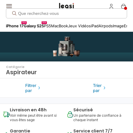
new
new
iPhone 17
Galaxy S25
PS5
MacBook
Jeux Vidéos
iPad
Airpods
Image
Entr
Catégorie
Aspirateur
Filtrer
Trier
par
par
Livraison en 48h
Sécurisé
Voir même peut être avant si
Un partenaire de confiance à
vous êtes sage
chaque instant
Garantie
Service client 7/7