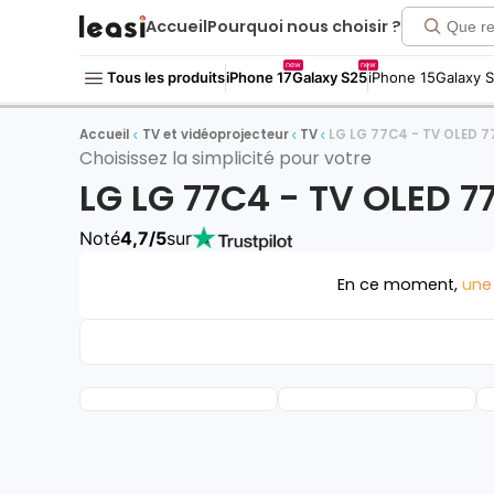
Accueil
Pourquoi nous choisir ?
new
new
Tous les produits
iPhone 17
Galaxy S25
iPhone 15
Galaxy 
Accueil
TV et vidéoprojecteur
TV
LG LG 77C4 - TV OLED 7
Choisissez la simplicité pour votre
LG LG 77C4 - TV OLED 7
Noté
4,7/5
sur
En ce moment,
une