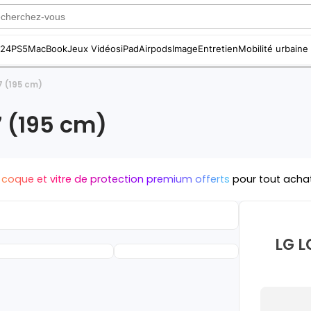
S24
PS5
MacBook
Jeux Vidéos
iPad
Airpods
Image
Entretien
Mobilité urbaine
7 (195 cm)
7 (195 cm)
 coque et vitre de protection premium offerts
pour tout acha
LG L