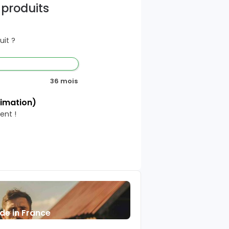
 produits
it ?
36 mois
timation)
ent !
de in France