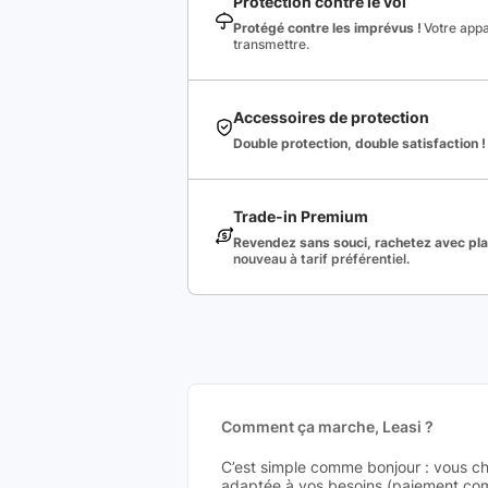
Protection contre le vol
Protégé contre les imprévus !
Votre appa
transmettre.
Accessoires de protection
Double protection, double satisfaction !
Trade-in Premium
Revendez sans souci, rachetez avec plai
nouveau à tarif préférentiel.
Comment ça marche, Leasi ?
C’est simple comme bonjour : vous ch
adaptée à vos besoins (paiement comp