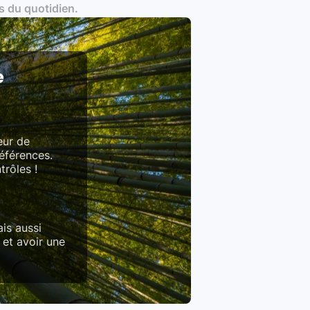
s du quotidien.
es produits)
e
eur de
références.
trôles !
is aussi
 et avoir une