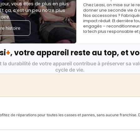
jour, vous êtes de plus en plus
Chez Leasi, on mise sur le 
Et ça, c’est un peu notre plus
donner une seconde vie à vo
Nos accessoires ? Fabriqués
toire.
impact réduit. Et derrière to
engagés – reconditionneurs, 
e histoire
la tech plus responsable et
si
+
, votre appareil reste au top, et vo
t la durabilité de votre appareil contribue à préserver sa va
cycle de vie.
fitez de réparations pour toutes les casses et pannes, sans aucune franchise. Da