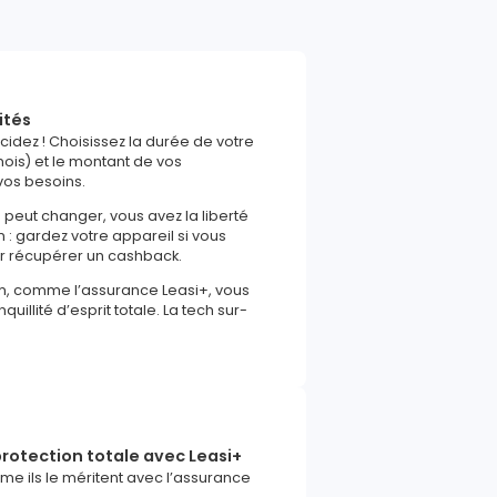
ités
écidez ! Choisissez la durée de votre
ois) et le montant de vos
vos besoins.
e peut changer, vous avez la liberté
in : gardez votre appareil si vous
ur récupérer un cashback.
m, comme l’assurance Leasi+, vous
uillité d’esprit totale. La tech sur-
rotection totale avec Leasi+
e ils le méritent avec l’assurance