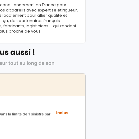
reconditionnement en France pour
s appareils avec expertise et rigueur.
 localement pour allier qualité et
ut ça, des partenaires français
fabricants, logisticiens – qui rendent
 plus proche de vous.
us aussi !
leur tout au long de son
Inclus
ns la limite de 1 sinistre par