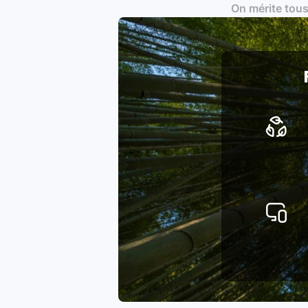
On mérite tous
Produits testés et vérifiés sel
Respect des normes RAEE, RoHS,