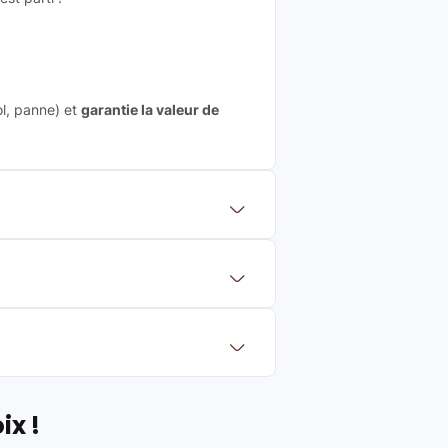
ol, panne) et
garantie la valeur de
 mettre en concurrence de nombreuse
aleur de rachat du produit (cette
eurs de renoms, ne proposons que des
?
Français et Européen, engagés dans
ix !