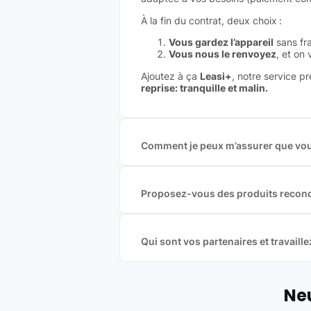
À la fin du contrat, deux choix :
Vous gardez l’appareil
sans fra
Vous nous le renvoyez
, et on
Ajoutez à ça
Leasi+
, notre service p
reprise: tranquille et malin.
Comment je peux m’assurer que vous
Nous sommes connecté à l’ensemble 
offres et vous garantir le meilleur p
commission est exclusivement payé p
Proposez-vous des produits recond
Nous proposons des produits neufs e
produits officiels de grandes marques
Qui sont vos partenaires et travai
Oui, chez Leasi, on sélectionne nos p
une démarche écoresponsable, éthiq
Labels environnementaux & qualité de
Neu
Certifications ADEME / ISO 140