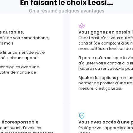
En faisant le choix Leasi...
On a résumé quelques avantages
s durables.
Vous gagnez en possibil
coût de votre smartphone,
Chez Leasi, c'est vous qui d
rs mois.
contrat (de comptant à 60 m
mensualités en fonction de 
le financement de votre
chés, et sans apport.
Et parce qu'on sait que la vi
d'ajuster votre contrat à la f
echnologies avec une
l'adorez ou renvoyez-le po
e votre demande de
Ajouter des options premiu
permet de profiter d'une tranq
mesure, c'est ça Leasi.
t écoresponsable
Vous avez accès à une p
 continuant d'avoir les
Protégez vos appareils comm