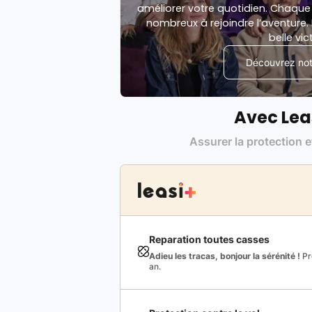
améliorer votre quotidien. Chaque 
nombreux à rejoindre l’aventure. 
belle vic
Découvrez notr
Avec Lea
Assurer la protection e
Reparation toutes casses
Adieu les tracas, bonjour la sérénité !
Pro
an.