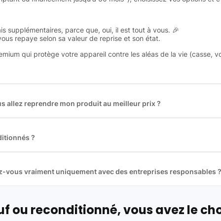
is supplémentaires, parce que, oui, il est tout à vous. 🎉
 vous repaye selon sa valeur de reprise et son état.
remium qui protège votre appareil contre les aléas de la vie (casse, v
 allez reprendre mon produit au meilleur prix ?
des plus gros acteurs européens du marché ce qui nous permet de
rix de rachat. De plus, nous sommes rémunéré à la commission sur la v
ar les acheteurs).
itionnés ?
t reconditionnés. Nous travaillons exclusivement avec des fourniss
 et du reconditionné de haute qualité
llez-vous vraiment uniquement avec des entreprises responsables 
artenaires avec soin, et
on travaille uniquement avec des acteurs 
ue, et de qualité.
 nos partenaires :
f ou reconditionné, vous avez le cho
01 pour le traitement des déchets électroniques (DEEE)