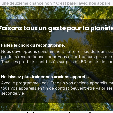
 une deuxième chance non ? C'est pareil avec nos appareil
on des standards rigoureux (80 à 100 points de contrôle en fonction d
 et du référentiel QualiRepar (bonus réparation)
Faisons tous un geste pour la planèt
Faites le choix du reconditionné.
Nous développons constamment notre réseau de fourniss
produits reconditionnés pour vous offrir toujours plus de 
Tous ces produits sont testés sur plus de 50 points de con
Ne laissez plus trainer vos anciens appareils
Avec le programme Leasi TradeIn vos anciens appareils ma
tous vos appareils en fin de contrat peuvent être valorisés
seconde vie