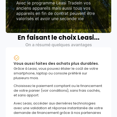
Avec le programme Leasi TradeIn vos
anciens appareils mais aussi tous vos
appareils en fin de contrat peuvent être
valorisés et avoir une seconde vie
En faisant le choix Leasi...
On a résumé quelques avantages
Vous aussi faites des achats plus durables.
Grâce à Leasi, vous pouvez étaler le coût de votre
smartphone, laptop ou console préféré sur
plusieurs mois.
Choisissez le paiement comptant ou le financement
de votre panier (voir conditions), sans frais cachés,
et sans apport.
Avec Leasi, accéder aux dernières technologies
avec une validation et réponse instantanée de votre
demande de financement grâce à nos partenaires