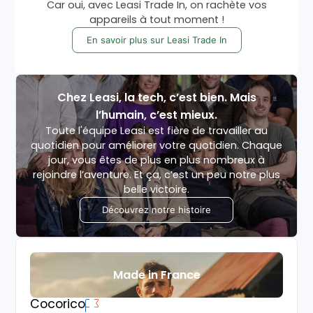
Car oui, avec Leasi Trade In, on rachète vos
appareils à tout moment !
En savoir plus sur Leasi Trade In
Chez Leasi, la tech, c’est bien. Mais
l’humain, c’est mieux.
Toute l'équipe Leasi est fière de travailler au
quotidien pour améliorer votre quotidien. Chaque
jour, vous êtes de plus en plus nombreux à
rejoindre l’aventure. Et ça, c’est un peu notre plus
belle victoire.
Découvrez notre histoire
Made in France
Cocorico