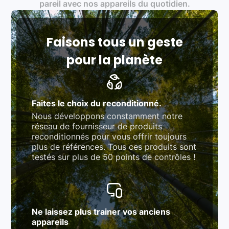
Produits testés et vérifiés selon des standards
pareil avec nos appareils du quotidien.
rigoureux (80 à 100 points de contrôle en
fonction des produits)
Respect des normes RAEE, RoHS, et du
référentiel QualiRepar (bonus réparation)
Faisons tous un geste
pour la planète
Faites le choix du reconditionné.
Nous développons constamment notre
réseau de fournisseur de produits
reconditionnés pour vous offrir toujours
plus de références. Tous ces produits sont
testés sur plus de 50 points de contrôles !
Ne laissez plus trainer vos anciens
appareils