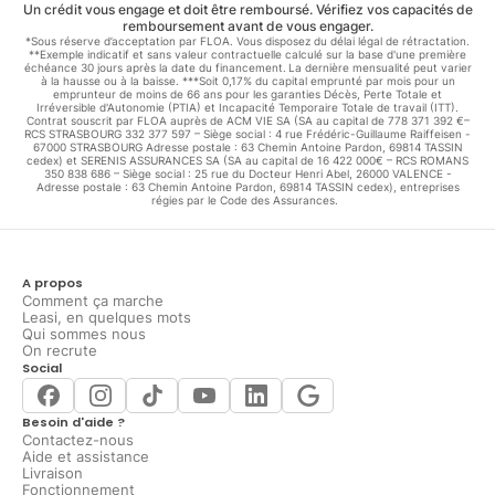
Un crédit vous engage et doit être remboursé. Vérifiez vos capacités de
remboursement avant de vous engager.
*Sous réserve d’acceptation par FLOA. Vous disposez du délai légal de rétractation.
**Exemple indicatif et sans valeur contractuelle calculé sur la base d'une première
échéance 30 jours après la date du financement. La dernière mensualité peut varier
à la hausse ou à la baisse. ***Soit 0,17% du capital emprunté par mois pour un
emprunteur de moins de 66 ans pour les garanties Décès, Perte Totale et
Irréversible d'Autonomie (PTIA) et Incapacité Temporaire Totale de travail (ITT).
Contrat souscrit par FLOA auprès de ACM VIE SA (SA au capital de 778 371 392 €–
RCS STRASBOURG 332 377 597 – Siège social : 4 rue Frédéric-Guillaume Raiffeisen -
67000 STRASBOURG Adresse postale : 63 Chemin Antoine Pardon, 69814 TASSIN
cedex) et SERENIS ASSURANCES SA (SA au capital de 16 422 000€ – RCS ROMANS
350 838 686 – Siège social : 25 rue du Docteur Henri Abel, 26000 VALENCE -
Adresse postale : 63 Chemin Antoine Pardon, 69814 TASSIN cedex), entreprises
régies par le Code des Assurances.
A propos
Comment ça marche
Leasi, en quelques mots
Qui sommes nous
On recrute
Social
Besoin d'aide ?
Contactez-nous
Aide et assistance
Livraison
Fonctionnement