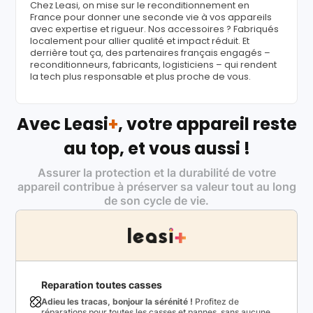
Chez Leasi, on mise sur le reconditionnement en
France pour donner une seconde vie à vos appareils
avec expertise et rigueur. Nos accessoires ? Fabriqués
localement pour allier qualité et impact réduit. Et
derrière tout ça, des partenaires français engagés –
reconditionneurs, fabricants, logisticiens – qui rendent
la tech plus responsable et plus proche de vous.
Avec Leasi
+
, votre appareil reste
au top, et vous aussi !
Assurer la protection et la durabilité de votre
appareil contribue à préserver sa valeur tout au long
de son cycle de vie.
Reparation toutes casses
Adieu les tracas, bonjour la sérénité !
Profitez de
réparations pour toutes les casses et pannes, sans aucune