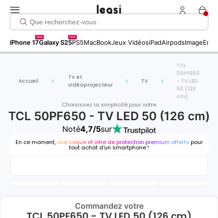
new
new
iPhone 17
Galaxy S25
PS5
MacBook
Jeux Vidéos
iPad
Airpods
Image
Entr
TCL
50PF650
TV et
Accueil
TV
- TV LED
vidéoprojecteur
50 (126
cm)
Choisissez la simplicité pour votre
TCL 50PF650 - TV LED 50 (126 cm)
Noté
4,7/5
sur
En ce moment,
une coque et vitre de protection premium offerts
pour
tout achat d'un smartphone !
Commandez votre
TCL 50PF650 - TV LED 50 (126 cm)