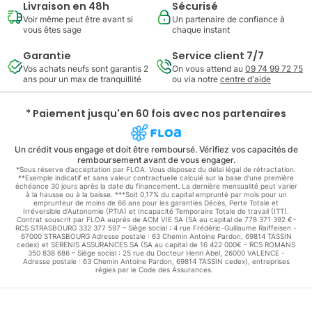
Livraison en 48h
Sécurisé
Voir même peut être avant si
Un partenaire de confiance à
vous êtes sage
chaque instant
Garantie
Service client 7/7
Vos achats neufs sont garantis 2
On vous attend au
09 74 99 72 75
ans pour un max de tranquillité
ou via notre
centre d'aide
* Paiement jusqu'en 60 fois avec nos partenaires
Un crédit vous engage et doit être remboursé. Vérifiez vos capacités de
remboursement avant de vous engager.
*Sous réserve d’acceptation par FLOA. Vous disposez du délai légal de rétractation.
**Exemple indicatif et sans valeur contractuelle calculé sur la base d'une première
échéance 30 jours après la date du financement. La dernière mensualité peut varier
à la hausse ou à la baisse. ***Soit 0,17% du capital emprunté par mois pour un
emprunteur de moins de 66 ans pour les garanties Décès, Perte Totale et
Irréversible d'Autonomie (PTIA) et Incapacité Temporaire Totale de travail (ITT).
Contrat souscrit par FLOA auprès de ACM VIE SA (SA au capital de 778 371 392 €–
RCS STRASBOURG 332 377 597 – Siège social : 4 rue Frédéric-Guillaume Raiffeisen -
67000 STRASBOURG Adresse postale : 63 Chemin Antoine Pardon, 69814 TASSIN
cedex) et SERENIS ASSURANCES SA (SA au capital de 16 422 000€ – RCS ROMANS
350 838 686 – Siège social : 25 rue du Docteur Henri Abel, 26000 VALENCE -
Adresse postale : 63 Chemin Antoine Pardon, 69814 TASSIN cedex), entreprises
régies par le Code des Assurances.