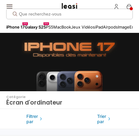
Click me!
new
new
iPhone 17
Galaxy S25
PS5
MacBook
Jeux Vidéos
iPad
Airpods
Image
Entr
Catégorie
Écran d'ordinateur
Filtrer
Trier
par
par