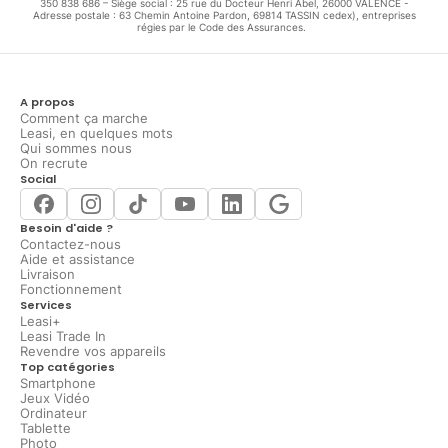
350 838 686 – Siège social : 25 rue du Docteur Henri Abel, 26000 VALENCE -
Adresse postale : 63 Chemin Antoine Pardon, 69814 TASSIN cedex), entreprises
régies par le Code des Assurances.
A propos
Comment ça marche
Leasi, en quelques mots
Qui sommes nous
On recrute
Social
Besoin d'aide ?
Contactez-nous
Aide et assistance
Livraison
Fonctionnement
Services
Leasi+
Leasi Trade In
Revendre vos appareils
Top catégories
Smartphone
Jeux Vidéo
Ordinateur
Tablette
Photo