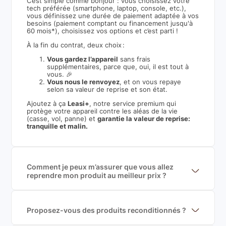
C’est simple comme bonjour : vous choisissez votre
tech préférée (smartphone, laptop, console, etc.),
vous définissez une durée de paiement adaptée à vos
besoins (paiement comptant ou financement jusqu'à
60 mois*), choisissez vos options et c’est parti !
À la fin du contrat, deux choix :
Vous gardez l’appareil
sans frais
supplémentaires, parce que, oui, il est tout à
vous. 🎉
Vous nous le renvoyez
, et on vous repaye
selon sa valeur de reprise et son état.
Ajoutez à ça
Leasi+
, notre service premium qui
protège votre appareil contre les aléas de la vie
(casse, vol, panne) et
garantie la valeur de reprise:
tranquille et malin.
Comment je peux m’assurer que vous allez
reprendre mon produit au meilleur prix ?
Nous sommes connecté à l’ensemble des plus gros
acteurs européens du marché ce qui nous permet de
mettre en concurrence de nombreuse offres et vous
garantir le meilleur prix de rachat. De plus, nous
Proposez-vous des produits reconditionnés ?
sommes rémunéré à la commission sur la valeur de
Nous proposons des produits neufs et
rachat du produit (cette commission est
reconditionnés. Nous travaillons exclusivement avec