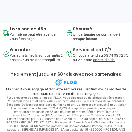
176
,
47
€
Ajouter au panier
ou à partir de
,
€/mois
Livraison en 48h
Sécurisé
Voir même peut être avant si
Un partenaire de confiance à
vous êtes sage
chaque instant
Garantie
Service client 7/7
Vos achats neufs sont garantis 2
On vous attend au
09 74 99 72 75
ans pour un max de tranquillité
ou via notre
centre d'aide
* Paiement jusqu'en 60 fois avec nos partenaires
Un crédit vous engage et doit être remboursé. Vérifiez vos capacités de
remboursement avant de vous engager.
*Sous réserve d’acceptation par FLOA. Vous disposez du délai légal de rétractation.
**Exemple indicatif et sans valeur contractuelle calculé sur la base d'une première
échéance 30 jours après la date du financement. La dernière mensualité peut varier
à la hausse ou à la baisse. ***Soit 0,17% du capital emprunté par mois pour un
emprunteur de moins de 66 ans pour les garanties Décès, Perte Totale et
Irréversible d'Autonomie (PTIA) et Incapacité Temporaire Totale de travail (ITT).
Contrat souscrit par FLOA auprès de ACM VIE SA (SA au capital de 778 371 392 €–
RCS STRASBOURG 332 377 597 – Siège social : 4 rue Frédéric-Guillaume Raiffeisen -
67000 STRASBOURG Adresse postale : 63 Chemin Antoine Pardon, 69814 TASSIN
cedex) et SERENIS ASSURANCES SA (SA au capital de 16 422 000€ – RCS ROMANS