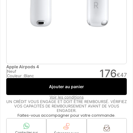
Apple Airpods 4
176
Neuf
€
47
Couleur :
Blanc
Ajouter au panier
Voir les conditions
UN CRÉDIT VOUS ENGAGE ET DOIT ÊTRE REMBOURSÉ. VÉRIFIEZ
VOS CAPACITÉS DE REMBOURSEMENT AVANT DE VOUS
ENGAGER.
Faites-vous accompagner pour votre commande.
Contacter sur