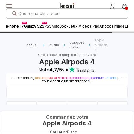
new
new
iPhone 17
Galaxy S25
PS5
MacBook
Jeux Vidéos
iPad
Airpods
Image
Entr
Apple
Casques
Accueil
Audio
Airpods
audio
4
Choisissez la simplicité pour votre
Apple Airpods 4
Noté
4,7/5
sur
En ce moment,
une coque et vitre de protection premium offerts
pour
tout achat d'un smartphone !
Commandez votre
Apple Airpods 4
Couleur :
Blanc