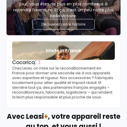
jour, vous êtes de plus en plus nombreux à
rejoindre l’aventure. Et ça, c’est un peu notre plus
belle victoire.
Découvrez notre histoire
Made in France
Cocorico
Chez Leasi, on mise sur le reconditionnement en
France pour donner une seconde vie à vos appareils
avec expertise et rigueur. Nos accessoires ? Fabriqués
localement pour allier qualité et impact réduit. Et
derrière tout ça, des partenaires français engagés –
reconditionneurs, fabricants, logisticiens – qui rendent
la tech plus responsable et plus proche de vous.
Avec Leasi
+
, votre appareil reste
au top, et vous aussi !