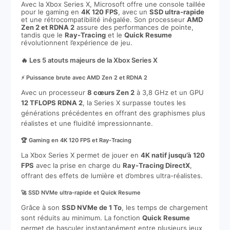
Avec la Xbox Series X, Microsoft offre une console taillée
pour le gaming en
4K 120 FPS
, avec un
SSD ultra-rapide
et une rétrocompatibilité inégalée. Son processeur
AMD
Zen 2 et RDNA 2
assure des performances de pointe,
tandis que le
Ray-Tracing
et le
Quick Resume
révolutionnent l’expérience de jeu.
🔥 Les 5 atouts majeurs de la Xbox Series X
⚡ Puissance brute avec AMD Zen 2 et RDNA 2
Avec un processeur
8 cœurs Zen 2
à 3,8 GHz et un GPU
12 TFLOPS RDNA 2
, la Series X surpasse toutes les
générations précédentes en offrant des graphismes plus
réalistes et une fluidité impressionnante.
🏆 Gaming en 4K 120 FPS et Ray-Tracing
La Xbox Series X permet de jouer en
4K natif jusqu’à 120
FPS
avec la prise en charge du
Ray-Tracing DirectX
,
offrant des effets de lumière et d’ombres ultra-réalistes.
🚀 SSD NVMe ultra-rapide et Quick Resume
Grâce à son
SSD NVMe de 1 To
, les temps de chargement
sont réduits au minimum. La fonction
Quick Resume
permet de basculer instantanément entre plusieurs jeux