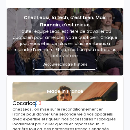
Chez Leasi, la tech, c’est bien. Mais
l’humain, c’est mieux.
Toute l'équipe Leasi est fière de travailler au
quotidien pour améliorer votre quotidien. Chaque
jour, vous êtes de plus en plus nombreux à
rejoindre l’aventure. Et ça, c’est un peu notre plus
belle victoire.
Découvrez notre histoire
Made in France
Cocorico
Chez Leasi, on mise sur le reconditionnement en
France pour donner une seconde vie à vos appareils
avec expertise et rigueur. Nos accessoires ? Fabriqués
localement pour allier qualité et impact réduit. Et
derrière tout ça, des partenaires français engagés –