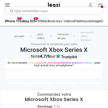
new
new
iPhone 17
Galaxy S25
PS5
MacBook
Jeux Vidéos
iPad
Airpods
Image
Entr
Microsoft
Jeux
Console
Accueil
Xbox
vidéo
de jeu
Series X
Choisissez la simplicité pour votre
Microsoft Xbox Series X
Noté
4,7/5
sur
En ce moment,
une coque et vitre de protection premium offerts
pour
tout achat d'un smartphone !
Commandez votre
Microsoft Xbox Series X
Stockage :
1 To