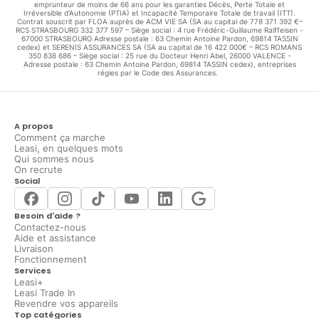
emprunteur de moins de 66 ans pour les garanties Décès, Perte Totale et
Irréversible d'Autonomie (PTIA) et Incapacité Temporaire Totale de travail (ITT).
Contrat souscrit par FLOA auprès de ACM VIE SA (SA au capital de 778 371 392 €–
RCS STRASBOURG 332 377 597 – Siège social : 4 rue Frédéric-Guillaume Raiffeisen -
67000 STRASBOURG Adresse postale : 63 Chemin Antoine Pardon, 69814 TASSIN
cedex) et SERENIS ASSURANCES SA (SA au capital de 16 422 000€ – RCS ROMANS
350 838 686 – Siège social : 25 rue du Docteur Henri Abel, 26000 VALENCE -
Adresse postale : 63 Chemin Antoine Pardon, 69814 TASSIN cedex), entreprises
régies par le Code des Assurances.
A propos
Comment ça marche
Leasi, en quelques mots
Qui sommes nous
On recrute
Social
Besoin d'aide ?
Contactez-nous
Aide et assistance
Livraison
Fonctionnement
Services
Leasi+
Leasi Trade In
Revendre vos appareils
Top catégories