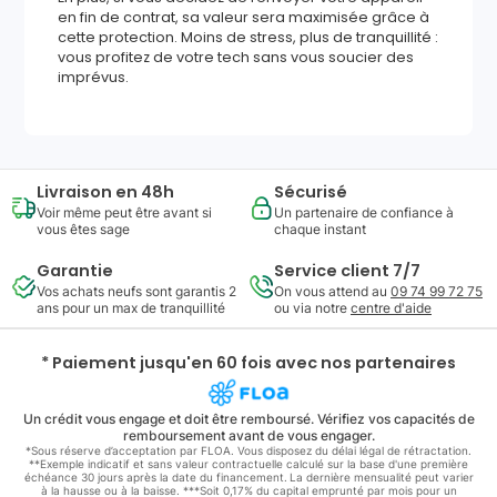
en fin de contrat, sa valeur sera maximisée grâce à
cette protection. Moins de stress, plus de tranquillité :
vous profitez de votre tech sans vous soucier des
imprévus.
Livraison en 48h
Sécurisé
Voir même peut être avant si
Un partenaire de confiance à
vous êtes sage
chaque instant
Garantie
Service client 7/7
Vos achats neufs sont garantis 2
On vous attend au
09 74 99 72 75
ans pour un max de tranquillité
ou via notre
centre d'aide
* Paiement jusqu'en 60 fois avec nos partenaires
Un crédit vous engage et doit être remboursé. Vérifiez vos capacités de
remboursement avant de vous engager.
*Sous réserve d’acceptation par FLOA. Vous disposez du délai légal de rétractation.
**Exemple indicatif et sans valeur contractuelle calculé sur la base d'une première
échéance 30 jours après la date du financement. La dernière mensualité peut varier
à la hausse ou à la baisse. ***Soit 0,17% du capital emprunté par mois pour un