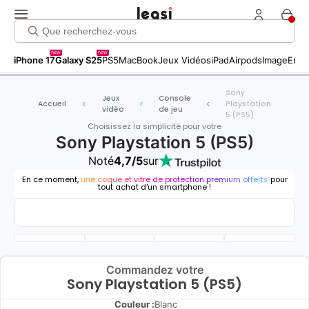
new
new
iPhone 17
Galaxy S25
PS5
MacBook
Jeux Vidéos
iPad
Airpods
Image
Entr
Sony
Jeux
Console
Accueil
Playstation
vidéo
de jeu
5 (PS5)
Choisissez la simplicité pour votre
Sony Playstation 5 (PS5)
Noté
4,7/5
sur
En ce moment,
une coque et vitre de protection premium offerts
pour
tout achat d'un smartphone !
Commandez votre
Sony Playstation 5 (PS5)
Couleur :
Blanc