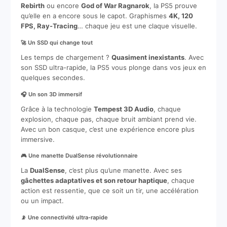
Rebirth
ou encore
God of War Ragnarok
, la PS5 prouve
qu’elle en a encore sous le capot. Graphismes
4K, 120
FPS, Ray-Tracing
… chaque jeu est une claque visuelle.
🚀 Un SSD qui change tout
Les temps de chargement ?
Quasiment inexistants
. Avec
son SSD ultra-rapide, la PS5 vous plonge dans vos jeux en
quelques secondes.
🎧 Un son 3D immersif
Grâce à la technologie
Tempest 3D Audio
, chaque
explosion, chaque pas, chaque bruit ambiant prend vie.
Avec un bon casque, c’est une expérience encore plus
immersive.
🎮 Une manette DualSense révolutionnaire
La
DualSense
, c’est plus qu’une manette. Avec ses
gâchettes adaptatives et son retour haptique
, chaque
action est ressentie, que ce soit un tir, une accélération
ou un impact.
📡 Une connectivité ultra-rapide