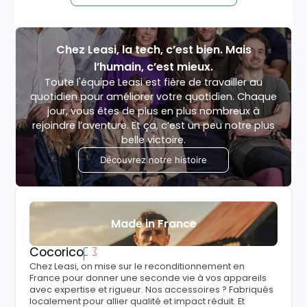
Chez Leasi, la tech, c’est bien. Mais
l’humain, c’est mieux.
Toute l'équipe Leasi est fière de travailler au
quotidien pour améliorer votre quotidien. Chaque
jour, vous êtes de plus en plus nombreux à
rejoindre l’aventure. Et ça, c’est un peu notre plus
belle victoire.
Découvrez notre histoire
Made in France
Cocorico
Chez Leasi, on mise sur le reconditionnement en
France pour donner une seconde vie à vos appareils
avec expertise et rigueur. Nos accessoires ? Fabriqués
localement pour allier qualité et impact réduit. Et