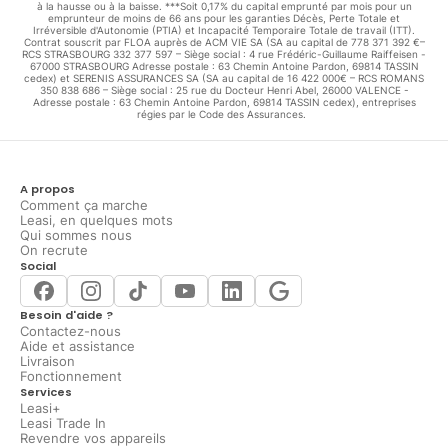
à la hausse ou à la baisse. ***Soit 0,17% du capital emprunté par mois pour un
emprunteur de moins de 66 ans pour les garanties Décès, Perte Totale et
Irréversible d'Autonomie (PTIA) et Incapacité Temporaire Totale de travail (ITT).
Contrat souscrit par FLOA auprès de ACM VIE SA (SA au capital de 778 371 392 €–
RCS STRASBOURG 332 377 597 – Siège social : 4 rue Frédéric-Guillaume Raiffeisen -
67000 STRASBOURG Adresse postale : 63 Chemin Antoine Pardon, 69814 TASSIN
cedex) et SERENIS ASSURANCES SA (SA au capital de 16 422 000€ – RCS ROMANS
350 838 686 – Siège social : 25 rue du Docteur Henri Abel, 26000 VALENCE -
Adresse postale : 63 Chemin Antoine Pardon, 69814 TASSIN cedex), entreprises
régies par le Code des Assurances.
A propos
Comment ça marche
Leasi, en quelques mots
Qui sommes nous
On recrute
Social
Besoin d'aide ?
Contactez-nous
Aide et assistance
Livraison
Fonctionnement
Services
Leasi+
Leasi Trade In
Revendre vos appareils