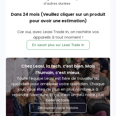
d'autres durées
Dans
24
mois
(Veuillez cliquer sur un produit
pour avoir une estimation)
Car oui, avec Leasi Trade In, on rachète vos
appareils à tout moment !
En savoir plus sur Leasi Trade In
Chez Leasi, la tech, c’est bien. Mais
l’humain, c’est mieux.
Toute l'équipe Leasi est fière de travailler au
quotidien pour améliorer votre quotidien. Chaque
jour, vous êtes de plus en plus nombreux à
rejoindre l’aventure. Et ça, c’est un peu notre plus
belle victoire.
Découvrez notre histoire