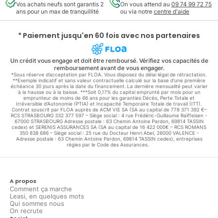
Vos achats neufs sont garantis 2
On vous attend au
09 74 99 72 75
ans pour un max de tranquillité
ou via notre
centre d'aide
* Paiement jusqu'en 60 fois avec nos partenaires
Un crédit vous engage et doit être remboursé. Vérifiez vos capacités de
remboursement avant de vous engager.
*Sous réserve d’acceptation par FLOA. Vous disposez du délai légal de rétractation.
**Exemple indicatif et sans valeur contractuelle calculé sur la base d'une première
échéance 30 jours après la date du financement. La dernière mensualité peut varier
à la hausse ou à la baisse. ***Soit 0,17% du capital emprunté par mois pour un
emprunteur de moins de 66 ans pour les garanties Décès, Perte Totale et
Irréversible d'Autonomie (PTIA) et Incapacité Temporaire Totale de travail (ITT).
Contrat souscrit par FLOA auprès de ACM VIE SA (SA au capital de 778 371 392 €–
RCS STRASBOURG 332 377 597 – Siège social : 4 rue Frédéric-Guillaume Raiffeisen -
67000 STRASBOURG Adresse postale : 63 Chemin Antoine Pardon, 69814 TASSIN
cedex) et SERENIS ASSURANCES SA (SA au capital de 16 422 000€ – RCS ROMANS
350 838 686 – Siège social : 25 rue du Docteur Henri Abel, 26000 VALENCE -
Adresse postale : 63 Chemin Antoine Pardon, 69814 TASSIN cedex), entreprises
régies par le Code des Assurances.
A propos
Comment ça marche
Leasi, en quelques mots
Qui sommes nous
On recrute