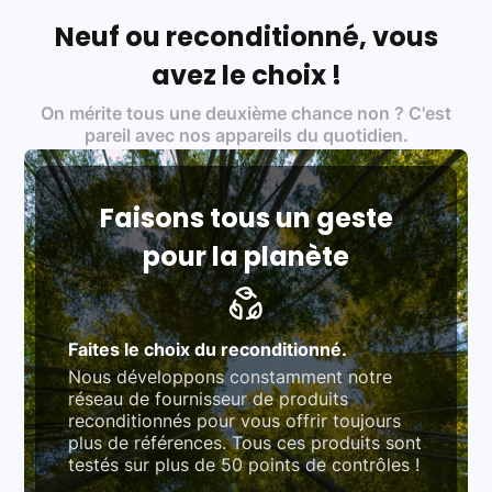
Français et Européen, engagés dans une démarche
écoresponsable, éthique, et de qualité.
Neuf ou reconditionné, vous
Labels environnementaux & qualité de nos partenaires
:
avez le choix !
Certifications ADEME / ISO 14001 pour le
On mérite tous une deuxième chance non ? C'est
traitement des déchets électroniques (DEEE)
Produits testés et vérifiés selon des standards
pareil avec nos appareils du quotidien.
rigoureux (80 à 100 points de contrôle en
fonction des produits)
Respect des normes RAEE, RoHS, et du
référentiel QualiRepar (bonus réparation)
Faisons tous un geste
pour la planète
Faites le choix du reconditionné.
Nous développons constamment notre
réseau de fournisseur de produits
reconditionnés pour vous offrir toujours
plus de références. Tous ces produits sont
testés sur plus de 50 points de contrôles !