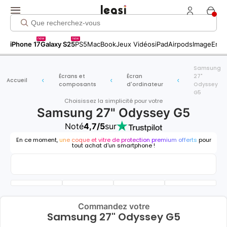
new
new
iPhone 17
Galaxy S25
PS5
MacBook
Jeux Vidéos
iPad
Airpods
Image
Entr
Samsung
Écrans et
Écran
27"
Accueil
composants
d'ordinateur
Odyssey
G5
Choisissez la simplicité pour votre
Samsung 27" Odyssey G5
Noté
4,7/5
sur
En ce moment,
une coque et vitre de protection premium offerts
pour
tout achat d'un smartphone !
Commandez votre
Samsung 27" Odyssey G5