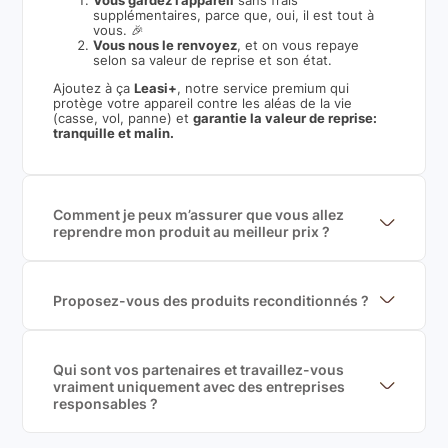
Vous gardez l’appareil
sans frais
supplémentaires, parce que, oui, il est tout à
vous. 🎉
Vous nous le renvoyez
, et on vous repaye
selon sa valeur de reprise et son état.
Ajoutez à ça
Leasi+
, notre service premium qui
protège votre appareil contre les aléas de la vie
(casse, vol, panne) et
garantie la valeur de reprise:
tranquille et malin.
Comment je peux m’assurer que vous allez
reprendre mon produit au meilleur prix ?
Nous sommes connecté à l’ensemble des plus gros
acteurs européens du marché ce qui nous permet de
mettre en concurrence de nombreuse offres et vous
garantir le meilleur prix de rachat. De plus, nous
Proposez-vous des produits reconditionnés ?
sommes rémunéré à la commission sur la valeur de
Nous proposons des produits neufs et
rachat du produit (cette commission est
reconditionnés. Nous travaillons exclusivement avec
exclusivement payé par les acheteurs).
des fournisseurs de renoms, ne proposons que des
produits officiels de grandes marques et du
Qui sont vos partenaires et travaillez-vous
reconditionné de haute qualité
vraiment uniquement avec des entreprises
responsables ?
Oui, chez Leasi, on sélectionne nos partenaires avec
soin, et
on travaille uniquement avec des acteurs