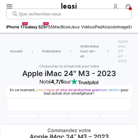
new
new
iPhone 17
Galaxy S25
PS5
MacBook
Jeux Vidéos
iPad
Airpods
Image
Entr
Apple
Ordinateur
iMac
Accueil
Ordinateur
tout-en-
24"
un
M3 -
2023
Choisissez la simplicité pour votre
Apple iMac 24" M3 - 2023
Noté
4,7/5
sur
En ce moment,
une coque et vitre de protection premium offerts
pour
tout achat d'un smartphone !
Commandez votre
Apple iMac 24" M3 - 2023