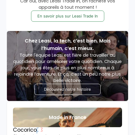
Car oui, avec Leasi Trade In, on rachète vos
appareils à tout moment !
En savoir plus sur Leasi Trade In
Chez Leasi, la tech, c’est bien. Mais
l’humain, c’est mieux.
Toute l'équipe Leasi est fière de travailler au
quotidien pour améliorer votre quotidien. Chaque
jour, vous êtes de plus en plus nombreux à
rejoindre l’aventure. Et ça, c’est un peu notre plus
belle victoire.
Découvrez notre histoire
Made in France
Cocorico