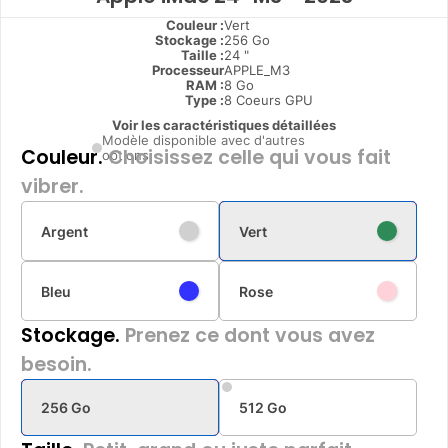
Couleur :
Vert
Stockage :
256 Go
Taille :
24 "
Processeur
APPLE_M3
RAM :
8 Go
Type
:
8 Coeurs GPU
Voir les caractéristiques détaillées
Modèle disponible avec d'autres
Couleur.
Choisissez celle qui vous fait
options
vibrer.
Argent
Vert
Bleu
Rose
Stockage.
Prenez ce dont vous avez
besoin.
256 Go
512 Go