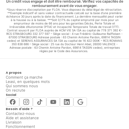
Un crédit vous engage et doit être remboursé. Vérifiez vos capacités de
remboursement avant de vous engager.
*Sous réserve d’acceptation par FLOA. Vous disposez du délai légal de rétractation.
**Exemple indicatif et sans valeur contractuelle calculé sur la base d'une première
échéance 30 jours après la date du financement. La dernière mensualité peut varier
à la hausse ou à la baisse. ***Soit 0,17% du capital emprunté par mois pour un
emprunteur de moins de 66 ans pour les garanties Décès, Perte Totale et
Irréversible d'Autonomie (PTIA) et Incapacité Temporaire Totale de travail (ITT).
Contrat souscrit par FLOA auprès de ACM VIE SA (SA au capital de 778 371 392 €–
RCS STRASBOURG 332 377 597 – Siège social : 4 rue Frédéric-Guillaume Raiffeisen -
67000 STRASBOURG Adresse postale : 63 Chemin Antoine Pardon, 69814 TASSIN
cedex) et SERENIS ASSURANCES SA (SA au capital de 16 422 000€ – RCS ROMANS
350 838 686 – Siège social : 25 rue du Docteur Henri Abel, 26000 VALENCE -
Adresse postale : 63 Chemin Antoine Pardon, 69814 TASSIN cedex), entreprises
régies par le Code des Assurances.
A propos
Comment ça marche
Leasi, en quelques mots
Qui sommes nous
On recrute
Social
Besoin d'aide ?
Contactez-nous
Aide et assistance
Livraison
Fonctionnement