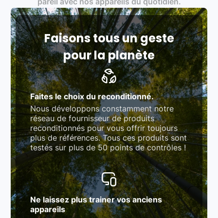
pareil avec nos appareils du quotidien.
rigoureux (80 à 100 points de contrôle en
fonction des produits)
Respect des normes RAEE, RoHS, et du
référentiel QualiRepar (bonus réparation)
Faisons tous un geste
pour la planète
Faites le choix du reconditionné.
Nous développons constamment notre
réseau de fournisseur de produits
reconditionnés pour vous offrir toujours
plus de références. Tous ces produits sont
testés sur plus de 50 points de contrôles !
Ne laissez plus trainer vos anciens
appareils